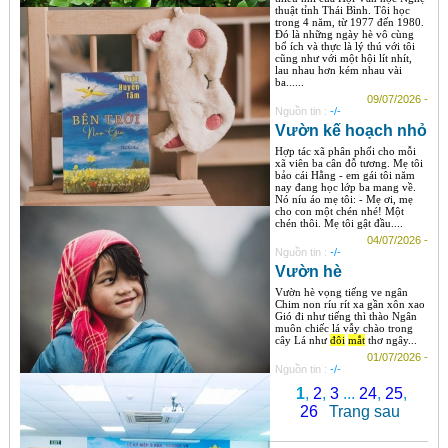
thuật tỉnh Thái Bình. Tôi học
trong 4 năm, từ 1977 đến 1980.
Đó là những ngày hè vô cùng
bổ ích và thực là lý thú với tôi
cũng như với một hội lít nhít,
lau nhau hơn kém nhau vài
ba......
09/07/2026 -
Nguồn tin :
-/-
Vườn kế hoạch nhỏ
Hợp tác xã phân phối cho mỗi
xã viên ba cân đỗ tương. Mẹ tôi
bảo cái Hằng - em gái tôi năm
nay đang học lớp ba mang về.
Nó níu áo mẹ tôi: - Mẹ ơi, mẹ
cho con một chén nhé! Một
chén thôi. Mẹ tôi gật đầu....
04/07/2026 -
Nguồn tin :
-/-
Vườn hè
Vườn hè vọng tiếng ve ngân
Chim non ríu rít xa gần xôn xao
Gió đi như tiếng thì thào Ngân
muôn chiếc lá vẫy chào trong
cây Lá như
đôi
mắt
thơ ngây...
01/07/2026 -
Nguồn tin :
-/-
1
,
2
,
3
...
24
,
25
,
26
Trang sau