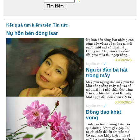
Góc chia sẻ
Liên hệ
Kết quả tìm kiếm trên Tin tức
Tìm kiếm
Nụ hôn bên dòng Isar
Nụ hôn bên sông Isar những con
sóng đẩy về xa và chúng ta mỗi
người mỗi ngả có phải thế
không anh? Nụ hôn em - đầu
đời giữa mùa thu ngợp nắng...
03/08/2026 -
Nguồn tin :
-/-
Người đàn bà hát
trong mây
Mây phủ ngang đèo mây phủ tôi
Một dòng sông chảy một xa xôi
một mái nhà nhỏ chân đèo vắng
Vấn vít chiều lam khói lẫn mây
Một ngọn dầu đèn khêu vừa tỏ...
03/08/2026 -
Nguồn tin :
-/-
Đồng dao khát
vọng
Tình hận tình thương Cơn bão
qua đường Bờ tre gãy gập Có
người chân đất Đi tìm ước mơ
Có ngôi sao khóc Biết mình sẽ
mờ! Có tiếng trống cơm Xui bầy