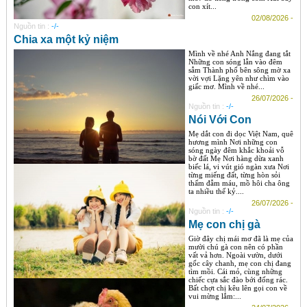
con xít...
02/08/2026 -
Nguồn tin :
-/-
Chia xa một kỷ niệm
Mình về nhé Anh Nắng đang tắt
Những con sóng lẫn vào đêm
sẫm Thành phố bên sông mờ xa
vời vợi Lặng yên như chìm vào
giấc mơ. Mình về nhé...
26/07/2026 -
Nguồn tin :
-/-
Nói Với Con
Mẹ dắt con đi dọc Việt Nam, quê
hương mình Nơi những con
sóng ngày đêm khắc khoải vỗ
bờ đất Mẹ Nơi hàng dừa xanh
biếc lá, vi vút gió ngàn xưa Nơi
từng miếng đất, từng hòn sỏi
thấm đẫm máu, mồ hôi cha ông
ta nhiều thế kỷ....
26/07/2026 -
Nguồn tin :
-/-
Mẹ con chị gà
Giờ đây chị mái mơ đã là mẹ của
mười chú gà con nên có phần
vất vả hơn. Ngoài vườn, dưới
gốc cây chanh, mẹ con chị đang
tìm mồi. Cái mỏ, cùng những
chiếc cựa sắc đào bới đống rác.
Bất chợt chị kêu lên gọi con về
vui mừng lắm:...