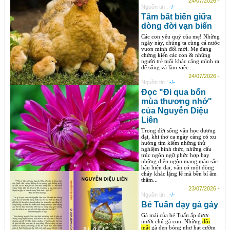
24/07/2026 -
Nguồn tin :
-/-
Tâm bất biến giữa
dòng đời vạn biến
Các con yêu quý của mẹ! Những
ngày này, chúng ta cùng cả nước
vươn mình đổi mới. Mẹ đang
chứng kiến các con & những
người trẻ tuổi khác căng mình ra
để sống và làm việc....
24/07/2026 -
Nguồn tin :
-/-
Đọc "Đi qua bốn
mùa thương nhớ"
của Nguyễn Diệu
Liên
Trong đời sống văn học đương
đại, khi thơ ca ngày càng có xu
hướng tìm kiếm những thử
nghiệm hình thức, những cấu
trúc ngôn ngữ phức hợp hay
những diễn ngôn mang màu sắc
hậu hiện đại, vẫn có một dòng
chảy khác lặng lẽ mà bền bỉ âm
thầm...
23/07/2026 -
Nguồn tin :
-/-
Bé Tuấn dạy gà gáy
Gà mái của bé Tuấn ấp được
mười chú gà con. Những
đôi
mắt
gà đen bóng như hạt cườm