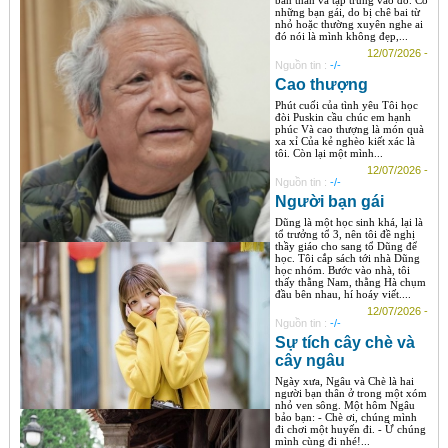
bản thân và tập trung vào đó. Có
những bạn gái, do bị chê bai từ
nhỏ hoặc thường xuyên nghe ai
đó nói là mình không đẹp,...
12/07/2026 -
Nguồn tin :
-/-
Cao thượng
Phút cuối của tình yêu Tôi học
đòi Puskin cầu chúc em hạnh
phúc Và cao thượng là món quà
xa xỉ Của kẻ nghèo kiết xác là
tôi. Còn lại một mình...
12/07/2026 -
Nguồn tin :
-/-
Người bạn gái
Dũng là một học sinh khá, lại là
tổ trưởng tổ 3, nên tôi đề nghị
thầy giáo cho sang tổ Dũng để
học. Tôi cắp sách tới nhà Dũng
học nhóm. Bước vào nhà, tôi
thấy thằng Nam, thằng Hà chụm
đầu bên nhau, hí hoáy viết....
12/07/2026 -
Nguồn tin :
-/-
Sự tích cây chè và
cây ngâu
Ngày xưa, Ngâu và Chè là hai
người bạn thân ở trong một xóm
nhỏ ven sông. Một hôm Ngâu
bảo bạn: - Chè ơi, chúng mình
đi chơi một huyến đi. - Ừ chúng
mình cùng đi nhé!...