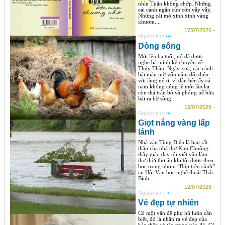
nhìn Tuấn không chớp. Những
cái cánh ngắn cũn cỡn vẫy vẫy.
Những cái mỏ xinh xinh vàng
khươm....
17/07/2026 -
Nguồn tin :
-/-
Dòng sông
Mới lên ba tuổi, nó đã được
nghe bà mình kể chuyện về
Thủy Thần. Ngày xưa, các cánh
bãi màu mỡ vốn năm đối diện
với làng nó ở, vì dân bên ấy cả
năm không cúng lễ một lần lại
còn thả trâu bò và phóng uế bừa
bãi ra bờ sông...
16/07/2026 -
Nguồn tin :
-/-
Giọt nắng vàng lấp
lánh
Nhà văn Tùng Điển là bạn rất
thân của nhà thơ Kim Chuông -
thầy giáo dạy tôi viết văn làm
thơ thời thơ ấu khi tôi được theo
học trong nhóm “Búp trên cành”
tại Hội Văn học nghệ thuật Thái
Bình....
12/07/2026 -
Nguồn tin :
-/-
Vẻ đẹp tự nhiên
Có một vấn đề phụ nữ luôn cần
biết, đó là nhận ra vẻ đẹp của