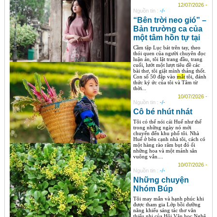
12/07/2026 -
Nguồn tin :
-/-
“Bên trời neo gió” –
Bản trường ca của
một tâm hồn tự tại
Cầm tập Lục bát trên tay, theo
thói quen của người chuyên đọc
luận án, tôi lật trang đầu, trang
cuối, lướt một lượt tiêu đề các
bài thơ, tôi giật mình thảng thốt.
Con số 50 đập vào
mắt
tôi, đánh
thức ký ức của tôi và Tâm từ
thời...
10/07/2026 -
Nguồn tin :
-/-
Cô bé nhút nhát
Tôi có thể nói cái Huế như thế
trong những ngày nó mới
chuyển đến khu phố tôi. Nhà
Huế ở bên cạnh nhà tôi, cách có
một hàng rào râm bụt đỏ ối
những hoa và một mảnh sân
vuông vắn....
10/07/2026 -
Nguồn tin :
-/-
Những chuyện
Nhóm Búp
Tôi may mắn và hạnh phúc khi
được tham gia Lớp bồi dưỡng
năng khiếu sáng tác thơ văn
thiếu nhi của Hội Văn học Nghệ