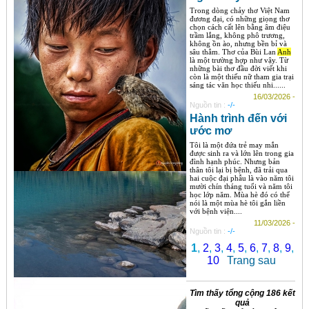
Trong dòng chảy thơ Việt Nam
đương đại, có những giọng thơ
chọn cách cất lên bằng âm điệu
trầm lắng, không phô trương,
không ồn ào, nhưng bền bỉ và
sâu thẳm. Thơ của Bùi Lan
Anh
là một trường hợp như vậy. Từ
những bài thơ đầu đời viết khi
còn là một thiếu nữ tham gia trại
sáng tác văn học thiếu nhi......
16/03/2026 -
Nguồn tin :
-/-
Hành trình đến với
ước mơ
Tôi là một đứa trẻ may mắn
được sinh ra và lớn lên trong gia
đình hạnh phúc. Nhưng bản
thân tôi lại bị bệnh, đã trải qua
hai cuộc đại phẫu là vào năm tôi
mười chín tháng tuổi và năm tôi
học lớp năm. Mùa hè đó có thể
nói là một mùa hè tôi gắn liền
với bệnh viện....
11/03/2026 -
Nguồn tin :
-/-
1
,
2
,
3
,
4
,
5
,
6
,
7
,
8
,
9
,
10
Trang sau
Tìm thấy tổng cộng 186 kết
quả