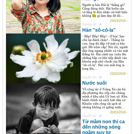
Người ta bảo Hải là “thằng gù”.
Cũng đúng thôi. Hải buồn rầu
và lặng lẽ đón nhận cái biệt hiệu
không l
ấy
gì làm đẹp đẽ đó....
25/03/2026 -
Nguồn tin :
-/-
Hàn "sô-cô-la"
- Bốp! Bốp! Bốp! - Ơ kìa! Sao
chú lại đánh cháu! - Thằng ôn
con, ông thì đập vỡ mặt ra bây
giờ. Đồ trộm cắp! Nói rồi, người
đàn ông ngang nhiên vả vào mặt
thằng bé. Hai cánh tay cuộn lên
những bắp cơ liên tiếp đánh vào
khuôn mặt nhỏ choắt của Hàn
“sô-cô-la”. Hai con mắt ông ta
long lên,...
23/03/2026 -
Nguồn tin :
-/-
Nước suối
Về công tác ở Tràng Xá cán bộ
địa phương thu xếp cho chúng
mình ở khu nhà Uỷ ban xã. Khu
hành chính xã cách biệt dân cư.
Khuôn viên rộng rãi sạch sẽ
nhưng không có giếng nước....
20/03/2026 -
Nguồn tin :
-/-
Từ mầm non thi ca
đến những sóng
ngầm suy tư