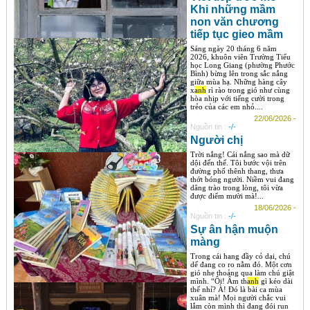
Khi những mầm
non văn chương
tiếp tục gieo mầm
Sáng ngày 20 tháng 6 năm
2026, khuôn viên Trường Tiểu
học Long Giang (phường Phước
Bình) bừng lên trong sắc nắng
giữa mùa hạ. Những hàng cây
x
anh
rì rào trong gió như cùng
hòa nhịp với tiếng cười trong
trẻo của các em nhỏ....
22/06/2026 -
Nguồn tin :
-/-
Người chị
Trời nắng! Cái nắng sao mà dữ
dội đến thế. Tôi bước vội trên
đường phố thênh thang, thưa
thớt bóng người. Niềm vui đang
dâng trào trong lòng, tôi vừa
được điểm mười mà!...
18/06/2026 -
Nguồn tin :
-/-
Sự ân hận muộn
màng
Trong cái hang đầy cỏ dại, chú
dế đang co ro nằm đó. Một cơn
gió nhẹ thoảng qua làm chú giật
mình. “Ôi! Âm th
anh
gì kéo dài
thế nhỉ? À! Đó là bài ca mùa
xuân mà! Mọi người chắc vui
lắm còn mình thì đang đói run