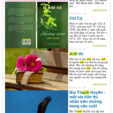
sáng tác ngẫu hứng”; và, nguồn
nữa, “Đỗ Minh Huệ - Một cái
tên......
23/07/2026 -
Nguồn tin :
-/-
Chị Cả
Nhà có năm chị em gái. Chị cả
1955, mới qua tuổi 70. Chị hai
1958, đợi thêm 2 năm nữa mới
vào thất thập cổ lai hy. Nó 60++,
em liền kề kém 3 tuổi, em út
1972, 50+, thua chị cả 16 năm,
kém chị hai 14 tuổi,...
12/07/2026 -
Nguồn tin :
-/-
Anh
tôi
Nhà tôi có sáu
anh
chị em,
anh
là người
anh
trai thứ ba trong gia
đình. Mẹ vẫn thường kể rằng
khi mang thai
anh
, nhà tôi trồng
được cả một vườn mía ngọt lịm.
Mẹ ăn mía suốt ngày nên trong
sáu người con lúc mẹ mang bầu
thì...
08/07/2026 -
Nguồn tin :
-/-
Bùi Th
anh
Huyền -
một vía hồn thi
nhân trên những
trang văn xuôi
Bùi Th
anh
Huyền của tập thơ