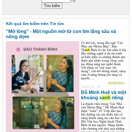
Góc chia sẻ
Liên hệ
Kết quả tìm kiếm trên Tin tức
Tìm kiếm
"Mở lòng" - Một nguồn mở từ con tim lắng sâu và
nồng đợm
Có thể nói, trong đội ngũ “Các
Nhà văn Nhóm Búp”, Đào
Th
anh
Bình là cây bút nằm ở tốp
đầu những nghệ sĩ đa tài trước
sự hiện diện và những thành tựu
được ghi nhận trong công cuộc
lao động sáng tạo nghệ thuật.
Với dáng vẻ “mỹ mạo chi
dung”, với nét thông minh, nhạy
cảm ở năng lượng tỏa sáng và
quyến......
05/08/2026 -
Nguồn tin :
-/-
Đỗ Minh Huệ và một
khoảng x
anh
riêng
Là thành viên trong “Các Nhà
văn Nhóm Búp,” Đỗ Minh Huệ
được “triệu” về “Lớp đào tạo,
bồi dưỡng các em thiếu nhi có
năng khiếu sáng tác văn học của
Hội Văn học Nghệ thuật Thái
Bình từ hai nguồn: Năng khiếu
văn chương trời phú qua những