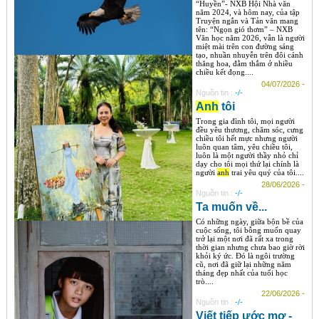
“Huyền”- NXB Hội Nhà văn
năm 2024, và hôm nay, của tập
Truyện ngắn và Tản văn mang
tên: “Ngọn gió thơm” – NXB
Văn học năm 2026, vẫn là người
miệt mài trên con đường sáng
tạo, nhuần nhuyễn trên đôi cánh
thăng hoa, đằm thắm ở nhiều
chiều kết đọng....
04/07/2026 -
Nguồn tin :
-/-
Anh
tôi
Trong gia đình tôi, mọi người
đều yêu thương, chăm sóc, cưng
chiều tôi hết mực nhưng người
luôn quan tâm, yêu chiều tôi,
luôn là một người thầy nhỏ chỉ
dạy cho tôi mọi thứ lại chính là
người
anh
trai yêu quý của tôi....
28/06/2026 -
Nguồn tin :
-/-
Ta muốn về...
Có những ngày, giữa bộn bề của
cuộc sống, tôi bỗng muốn quay
trở lại một nơi đã rất xa trong
thời gian nhưng chưa bao giờ rời
khỏi ký ức. Đó là ngôi trường
cũ, nơi đã giữ lại những năm
tháng đẹp nhất của tuổi học
trò....
22/06/2026 -
Nguồn tin :
-/-
Viết tiếp ước mơ -