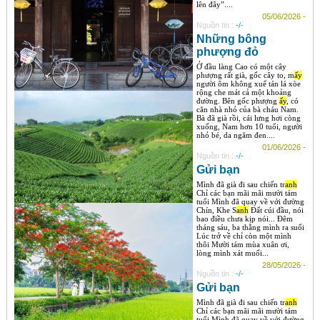
lên đây”....
05/06/2026 -
Nguồn tin :
-/-
Những bông
phượng đỏ
Ở đầu làng Cao có một cây
phượng rất già, gốc cây to, m
ấy
người ôm không xuể tán lá xòe
rộng che mát cả một khoảng
đường. Bên gốc phượng
ấy
, có
căn nhà nhỏ của bà cháu Nam.
Bà đã già rồi, cái lưng hơi còng
xuống, Nam hơn 10 tuổi, người
nhỏ bé, da ngăm đen....
01/06/2026 -
Nguồn tin :
-/-
Gửi bạn
Mình đã già đi sau chiến tr
anh
Chỉ các bạn mãi mãi mười tám
tuổi Mình đã quay về với đường
Chín, Khe S
anh
Đất cúi đầu, nói
bao điều chưa kịp nói... Đêm
tháng sáu, ba thằng mình ra suối
Lúc trở về chỉ còn một mình
thôi Mười tám mùa xuân ơi,
lòng mình xát muối...
28/05/2026 -
Nguồn tin :
-/-
Gửi bạn
Mình đã già đi sau chiến tr
anh
Chỉ các bạn mãi mãi mười tám
tuổi Mình đã quay về với đường