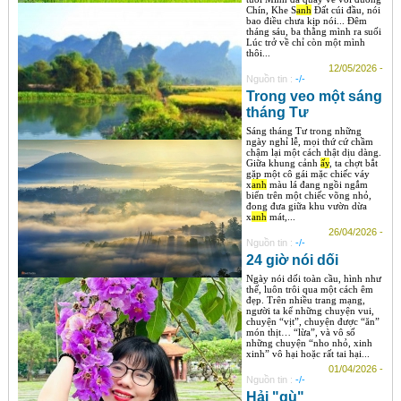
Chín, Khe S
anh
Đất cúi đầu, nói
bao điều chưa kịp nói... Đêm
tháng sáu, ba thằng mình ra suối
Lúc trở về chỉ còn một mình
thôi...
12/05/2026 -
Nguồn tin :
-/-
Trong veo một sáng
tháng Tư
Sáng tháng Tư trong những
ngày nghỉ lễ, mọi thứ cứ chầm
chậm lại một cách thật dịu dàng.
Giữa khung cảnh
ấy
, ta chợt bắt
gặp một cô gái mặc chiếc váy
x
anh
màu lá đang ngồi ngắm
biển trên một chiếc võng nhỏ,
đong đưa giữa khu vườn dừa
x
anh
mát,...
26/04/2026 -
Nguồn tin :
-/-
24 giờ nói dối
Ngày nói dối toàn cầu, hình như
thế, luôn trôi qua một cách êm
đẹp. Trên nhiều trang mạng,
người ta kể những chuyện vui,
chuyện “vịt”, chuyện được “ăn”
món thịt… “lừa”, và vô số
những chuyện “nho nhỏ, xinh
xinh” vô hại hoặc rất tai hại...
01/04/2026 -
Nguồn tin :
-/-
Hải "gù"