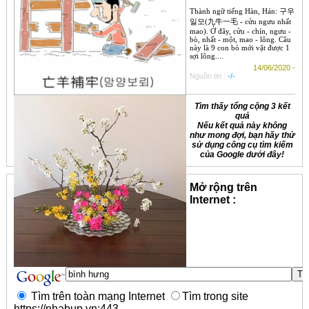
Thành ngữ tiếng Hàn, Hán: 구우
일모(九牛一毛 - cửu ngưu nhất
mao). Ở đây, cửu - chín, ngưu -
bò, nhất - một, mao - lông. Câu
này là 9 con bò mới vặt được 1
sợi lông....
14/06/2020 -
Nguồn tin :
-/-
Tìm thấy tổng cộng 3 kết
quả
Nếu kết quả này không
như mong đợi, bạn hãy thử
sử dụng công cụ tìm kiếm
của Google dưới đây!
Mở rộng trên
Internet :
Tìm trên toàn mạng Internet
Tìm trong site
https://nhabup.vn:443