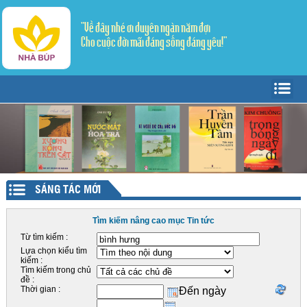
"Về đây nhé ơi duyên ngàn năm đợi
Cho cuộc đời mãi đáng sống đáng yêu!"
Trang Chủ
Giới thiệu
Tác giả - Tác phẩm
Trang văn
▼
SÁNG TÁC MỚI
Trang thơ
Tản Văn
▼
Tìm kiếm nâng cao mục Tin tức
Văn học dân gian
Truyện ngắn
Sáng tác
Từ tìm kiếm :
Lựa chọn kiểu tìm
Lý luận - Phê bình
Thể ký
Dịch thơ
kiếm :
Tìm kiếm trong chủ
đề :
Mỹ thuật - Âm nhạc
Thời gian :
Đến ngày