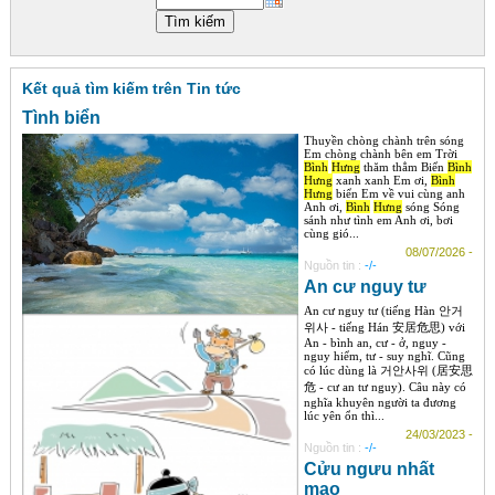
Góc chia sẻ
Liên hệ
Kết quả tìm kiếm trên Tin tức
Tìm kiếm
Tình biển
Thuyền chòng chành trên sóng
Em chòng chành bên em Trời
Bình
Hưng
thăm thẳm Biển
Bình
Hưng
xanh xanh Em ơi,
Bình
Hưng
biển Em về vui cùng anh
Anh ơi,
Bình
Hưng
sóng Sóng
sánh như tình em Anh ơi, bơi
cùng gió...
08/07/2026 -
Nguồn tin :
-/-
An cư nguy tư
An cư nguy tư (tiếng Hàn 안거
위사 - tiếng Hán 安居危思) với
An - bình an, cư - ở, nguy -
nguy hiểm, tư - suy nghĩ. Cũng
có lúc dùng là 거안사위 (居安思
危 - cư an tư nguy). Câu này có
nghĩa khuyên người ta đương
lúc yên ổn thì...
24/03/2023 -
Nguồn tin :
-/-
Cửu ngưu nhất
mao