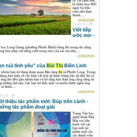
cà Tỉa cành xén
lá chăm hoa Mỗi
ngày ba bữa
cơm nhà đạm
thanh....
26/06/2026 -
Nguồn tin :
-/-
Viết tiếp
ước mơ -
 học Long Giang (phường Phước Bình) bừng lên trong sắc nắng
g hòa nhịp với tiếng cười trong trẻo của các em nhỏ....
22/06/2026 -
n núi tình yêu" của
Bùi
Thị
Biên Linh
 nhóm bạn trẻ đang tham quan Bảo tàng
thị
xã Phước Long. Trong
 đang bàn luận về các hiện vật lịch sử được trưng bày tại đây thì có
 ông lão đến gần nhóm bạn và kể rằng bản thân ông cũng từng sử
g những thứ này. Các bạn trẻ thắc mắc và muốn được nghe ông
 sẻ thêm....
15/06/2026 -
ồn tin :
-/-
ới thiệu tác phẩm mới: Búp trên cành -
ững tác phẩm đoạt giải
Trang Văn học
nghệ thuật Nhà
Búp xin hân
hạnh với các
bạn một tác
phẩm mới của
các thành viên