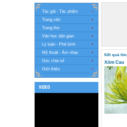
Tác giả - Tác phẩm
Trang văn
Trang thơ
Văn học dân gian
Lý luận - Phê bình
Mỹ thuật - Âm nhạc
Kết quả tìm
Góc chia sẻ
Xóm Cau
Giới thiệu
VIDEO