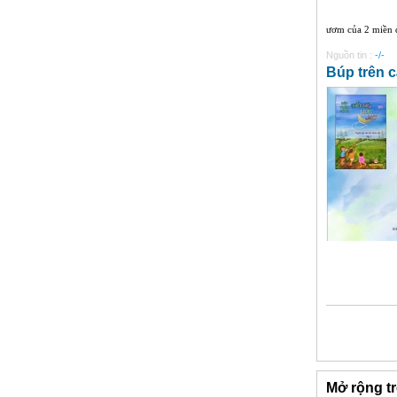
ươm của 2 miền 
Nguồn tin :
-/-
Búp trên 
Mở rộng tr