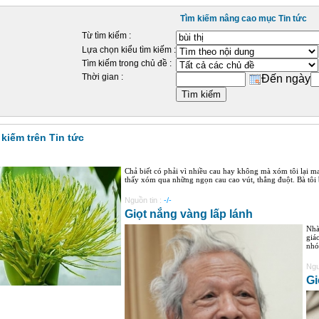
Tìm kiếm nâng cao mục Tin tức
Từ tìm kiếm :
Lựa chọn kiểu tìm kiếm :
Tìm kiếm trong chủ đề :
Thời gian :
Đến ngày
 kiếm trên Tin tức
Chả biết có phải vì nhiều cau hay không mà xóm tôi lại ma
thấy xóm qua những ngọn cau cao vút, thẳng đuột. Bà tôi 
Nguồn tin :
-/-
Giọt nắng vàng lấp lánh
Nhà
giá
nhó
Ngu
Gi