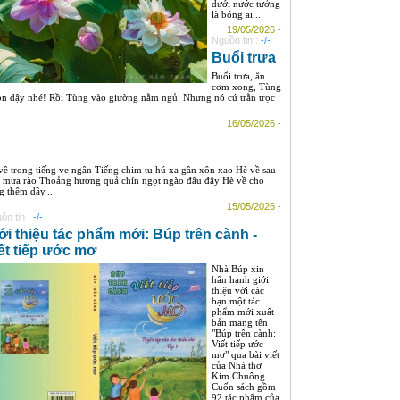
dưới nước tưởng
là bóng ai...
19/05/2026 -
Nguồn tin :
-/-
Buổi trưa
Buổi trưa, ăn
cơm xong, Tùng
con dậy nhé! Rồi Tùng vào giường nằm ngủ. Nhưng nó cứ trằn trọc
16/05/2026 -
về trong tiếng ve ngân Tiếng chim tu hú xa gần xôn xao Hè về sau
n mưa rào Thoảng hương quả chín ngọt ngào đâu đây Hè về cho
g thêm dầy...
15/05/2026 -
ồn tin :
-/-
ới thiệu tác phẩm mới: Búp trên cành -
ết tiếp ước mơ
Nhà Búp xin
hân hạnh giới
thiệu với các
bạn một tác
phẩm mới xuất
bản mang tên
"Búp trên cành:
Viết tiếp ước
mơ" qua bài viết
của Nhà thơ
Kim Chuông.
Cuốn sách gồm
92 tác phẩm của