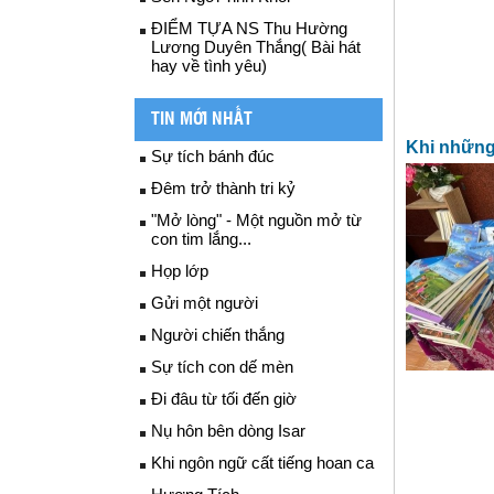
ĐIỂM TỰA NS Thu Hường
Lương Duyên Thắng( Bài hát
hay về tình yêu)
TIN MỚI NHẤT
Khi những
Sự tích bánh đúc
Đêm trở thành tri kỷ
"Mở lòng" - Một nguồn mở từ
con tim lắng...
Họp lớp
Gửi một người
Người chiến thắng
Sự tích con dế mèn
Đi đâu từ tối đến giờ
Nụ hôn bên dòng Isar
Khi ngôn ngữ cất tiếng hoan ca