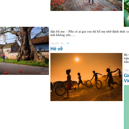
dặn bố mẹ: - Nếu có ai gọi con thì bố mẹ nhớ đánh thức 
mãi không yên......
Nguồn tin :
-/-
Hè về
Hè 
trậ
nắn
Ngu
Gi
Vi