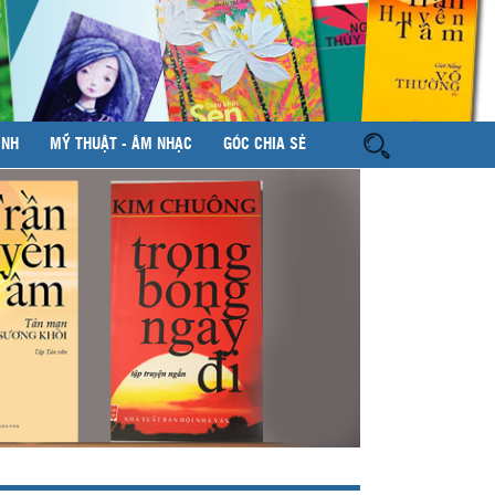
ÌNH
MỸ THUẬT - ÂM NHẠC
GÓC CHIA SẺ