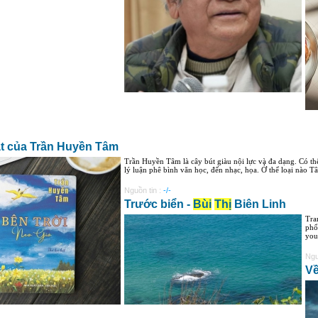
át của Trần Huyền Tâm
Trần Huyền Tâm là cây bút giàu nội lực và đa dạng. Có thể
lý luận phê bình văn học, đến nhạc, họa. Ở thể loại nào Tâ
Nguồn tin :
-/-
Trước biển -
Bùi
Thị
Biên Linh
Tra
phổ
you
Ngu
Về