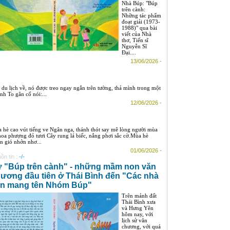
Nhà Búp: "Búp
trên cành:
Những tác phẩm
đoạt giải (1973-
1988)" qua bài
viết của Nhà
thơ, Tiến sĩ
Nguyễn Sĩ
Đại....
13/06/2026 -
 du lịch về, nó được treo ngay ngắn trên tường, thả mình trong một
nh To gân cổ nói:...
12/06/2026 -
 hè cao vút tiếng ve Ngân nga, thánh thót say mê lòng người mùa
hoa phượng đỏ tươi Cây rung lá biếc, nắng phơi sắc cờ.Mùa hè
n gió nhởn nhơ...
01/06/2026 -
ồn tin :
-/-
 "Búp trên cành" - những mầm non văn
ương đầu tiên ở Thái Bình đến "Các nhà
n mang tên Nhóm Búp"
Trên mảnh đất
Thái Bình xưa
và Hưng Yên
hôm nay, với
lịch sử văn
chương, với quá