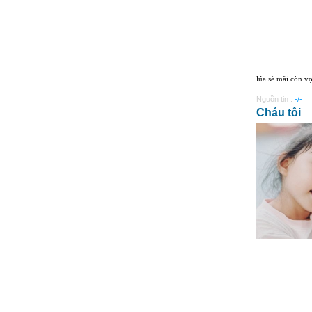
lúa sẽ mãi còn v
Nguồn tin :
-/-
Cháu tôi