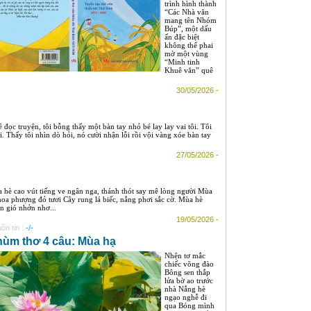
trình hình thành
“Các Nhà văn
mang tên Nhóm
Búp”, một dấu
ấn đặc biệt
không thể phai
mờ một vùng
“Minh tinh
Khuê văn” quê
30/05/2026 -
ọc truyện, tôi bỗng thấy một bàn tay nhỏ bé lay lay vai tôi. Tôi
i. Thấy tôi nhìn dò hỏi, nó cười nhận lỗi rồi vội vàng xóe bàn tay
27/05/2026 -
 hè cao vút tiếng ve ngân nga, thánh thót say mê lòng người Mùa
hoa phượng đỏ tươi Cây rung lá biếc, nắng phơi sắc cờ. Mùa hè
n gió nhởn nhơ...
19/05/2026 -
ồn tin :
-/-
ùm thơ 4 câu: Mùa hạ
Nhện tơ mắc
chiếc võng đào
Bông sen thắp
lửa bờ ao trước
nhà Nắng hè
ngạo nghễ đi
qua Bóng mình