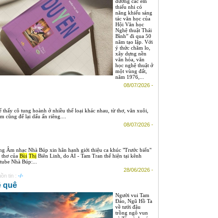
dưỡng các em
thiếu nhi có
năng khiếu sáng
tác văn học của
Hội Văn học
Nghệ thuật Thái
Bình” đi qua 50
năm tạo lập. Với
ý thức chăm lo,
xây dựng nền
văn hóa, văn
học nghệ thuật ở
một vùng đất,
năm 1976,...
08/07/2026 -
 thấy cô tung hoành ở nhiều thể loại khác nhau, từ thơ, văn xuôi,
m cũng để lại dấu ấn riêng....
08/07/2026 -
ng Âm nhạc Nhà Búp xin hân hạnh giới thiệu ca khúc "Trước biển"
 thơ của
Bùi
Thị
Biên Linh, do AI - Tam Tran thể hiện tại kênh
tube Nhà Búp:...
28/06/2026 -
ồn tin :
-/-
 quê
Người vui Tam
Đảo, Ngũ Hồ Ta
về tưới đậu
trồng ngô vun