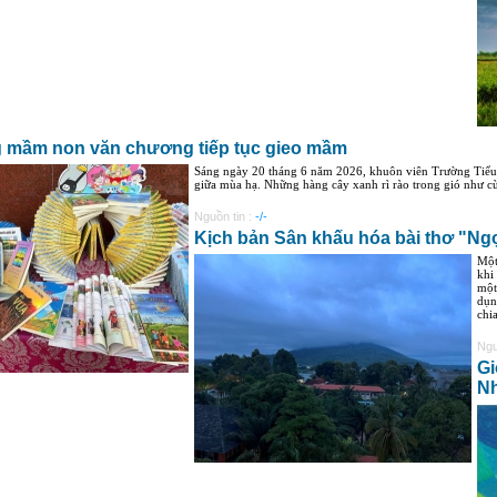
 mầm non văn chương tiếp tục gieo mầm
Sáng ngày 20 tháng 6 năm 2026, khuôn viên Trường Tiểu
giữa mùa hạ. Những hàng cây xanh rì rào trong gió như cùn
Nguồn tin :
-/-
Kịch bản Sân khấu hóa bài thơ "Ngọ
Một
khi
một
dụn
chia
Ngu
Gi
Nh