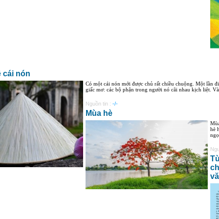
 cái nón
Có một cái nón mới được chủ rất chiều chuộng. Một lần đi
giấc mơ: các bộ phận trong người nó cãi nhau kịch liệt. Và
Nguồn tin :
-/-
Mùa hè
Mùa
hè 
ngọ
Ngu
Từ
ch
vă