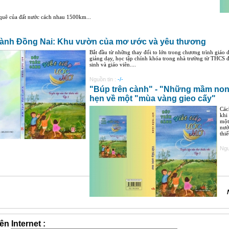
quê của đất nước cách nhau 1500km...
cành Đồng Nai: Khu vườn của mơ ước và yêu thương
Bắt đầu từ những thay đổi to lớn trong chương trình giáo 
giảng dạy, học tập chính khóa trong nhà trường từ THCS đ
sinh và giáo viên....
Nguồn tin :
-/-
"Búp trên cành" - "Những mầm non 
hẹn về một "mùa vàng gieo cấy"
Các
khi
một
nướ
thiế
Ngu
ên Internet :