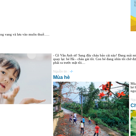
ọng vang và lưu vào muôn thuở......
- Cô Vân Anh ơi! Sang đây cháu bảo cái này! Đang mải mê đ
quay lại: bé Hà - cháu gái tôi. Con bé đang nhìn tôi chờ đợ
phải ra trước mặt tôi....
Nguồn tin :
-/-
Mùa hè
Mùa
hè 
ngọ
Ngu
Ch