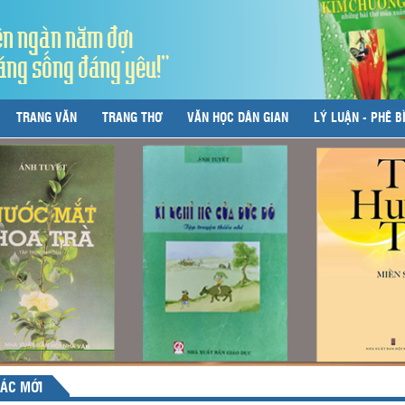
ên ngàn năm đợi
áng sống đáng yêu!"
TRANG VĂN
TRANG THƠ
VĂN HỌC DÂN GIAN
LÝ LUẬN - PHÊ B
ÁC MỚI