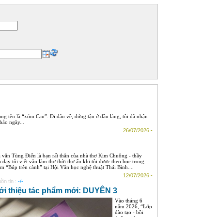
ng tên là “xóm Cau”. Đi đâu về, đứng tận ở đầu làng, tôi đã nhận
bảo ngày...
26/07/2026 -
 văn Tùng Điển là bạn rất thân của nhà thơ Kim Chuông - thầy
o dạy tôi viết văn làm thơ thời thơ ấu khi tôi được theo học trong
m “Búp trên cành” tại Hội Văn học nghệ thuật Thái Bình....
12/07/2026 -
ồn tin :
-/-
ới thiệu tác phẩm mới: DUYÊN 3
Vào tháng 6
năm 2026, “Lớp
đào tạo - bồi