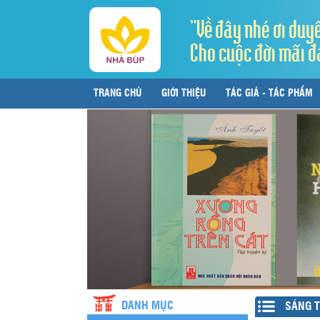
"Về đây nhé ơi duy
Cho cuộc đời mãi đ
TRANG CHỦ
GIỚI THIỆU
TÁC GIẢ - TÁC PHẨM
LIÊN HỆ
DANH MỤC
SÁNG T