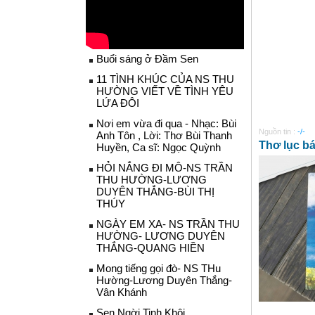
Buổi sáng ở Đầm Sen
11 TÌNH KHÚC CỦA NS THU
HƯỜNG VIẾT VỀ TÌNH YÊU
LỨA ĐÔI
Nơi em vừa đi qua - Nhạc: Bùi
Nguồn tin :
-/-
Anh Tôn , Lời: Thơ Bùi Thanh
Thơ lục b
Huyền, Ca sĩ: Ngọc Quỳnh
HỎI NẮNG ĐI MÔ-NS TRẦN
THU HƯỜNG-LƯƠNG
DUYÊN THẮNG-BÙI THỊ
THÚY
NGÀY EM XA- NS TRẦN THU
HƯỜNG- LƯƠNG DUYÊN
THẮNG-QUANG HIỀN
Mong tiếng gọi đò- NS THu
Hường-Lương Duyên Thắng-
Vân Khánh
Sen Ngời Tinh Khôi