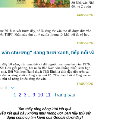
80 Nhà văn Nhí
đến từ 2 vườn
14/05/2026 -
dục 2018 so với trước đây, đó là sáng tác văn thơ đã được đưa vào
ến THPT. Phần này thú vị, ý nghĩa nhưng rất khó với đa số học
13/05/2026 -
văn chương" đang tươi xanh, tiếp nối và
h đây 50 năm, tròn nửa thế kỷ đời người, vào mùa hè năm 1976,
 Sài Gòn giải phóng, hai miền Bắc Nam vừa thống nhất, sum họp
 nhà, Hội Văn học Nghệ thuật Thái Bình là tỉnh đầu tiên trên cả
c đã có công khởi xướng việc mở lớp “Đào tạo, bồi dưỡng các em
u nhi có năng khiếu sáng tác văn......
12/05/2026 -
ồn tin :
-/-
1
,
2
,
3
...
9
,
10
,
11
Trang sau
Tìm thấy tổng cộng 204 kết quả
Nếu kết quả này không như mong đợi, bạn hãy thử sử
dụng công cụ tìm kiếm của Google dưới đây!