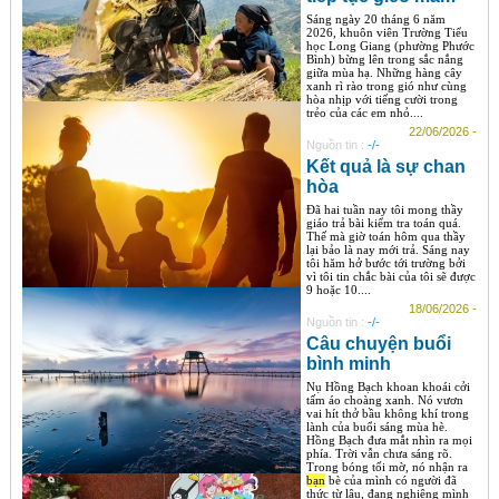
Sáng ngày 20 tháng 6 năm
2026, khuôn viên Trường Tiểu
học Long Giang (phường Phước
Bình) bừng lên trong sắc nắng
giữa mùa hạ. Những hàng cây
xanh rì rào trong gió như cùng
hòa nhịp với tiếng cười trong
trẻo của các em nhỏ....
22/06/2026 -
Nguồn tin :
-/-
Kết quả là sự chan
hòa
Đã hai tuần nay tôi mong thầy
giáo trả bài kiểm tra toán quá.
Thế mà giờ toán hôm qua thầy
lại bảo là nay mới trả. Sáng nay
tôi hăm hở bước tới trường bởi
vì tôi tin chắc bài của tôi sẽ được
9 hoặc 10....
18/06/2026 -
Nguồn tin :
-/-
Câu chuyện buổi
bình minh
Nụ Hồng Bạch khoan khoái cởi
tấm áo choàng xanh. Nó vươn
vai hít thở bầu không khí trong
lành của buổi sáng mùa hè.
Hồng Bạch đưa mắt nhìn ra mọi
phía. Trời vẫn chưa sáng rõ.
Trong bóng tối mờ, nó nhận ra
bạn
bè của mình có người đã
thức từ lâu, đang nghiêng mình