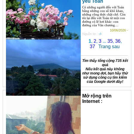
yêu Toán
Có những người đến với Toán
bằng những con số khô khan,
những công thức chặt chẽ. Còn
tôi lại đến với Toán từ một con
đường có lẽ hơi khác: con
đường của Văn chương....
10/06/2026 -
Nguồn tin :
-/-
1
,
2
,
3
...
35
,
36
,
37
Trang sau
Tìm thấy tổng cộng 735 kết
quả
Nếu kết quả này không
như mong đợi, bạn hãy thử
sử dụng công cụ tìm kiếm
của Google dưới đây!
Mở rộng trên
Internet :