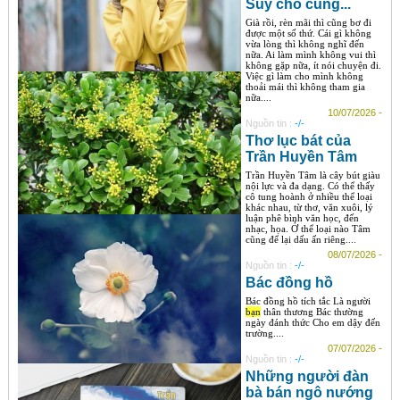
Suy cho cùng...
Già rồi, rèn mãi thì cũng bơ đi
được một số thứ. Cái gì không
vừa lòng thì không nghĩ đến
nữa. Ai làm mình không vui thì
không gặp nữa, ít nói chuyện đi.
Việc gì làm cho mình không
thoải mái thì không tham gia
nữa....
10/07/2026 -
Nguồn tin :
-/-
Thơ lục bát của
Trần Huyền Tâm
Trần Huyền Tâm là cây bút giàu
nội lực và đa dạng. Có thể thấy
cô tung hoành ở nhiều thể loại
khác nhau, từ thơ, văn xuôi, lý
luận phê bình văn học, đến
nhạc, họa. Ở thể loại nào Tâm
cũng để lại dấu ấn riêng....
08/07/2026 -
Nguồn tin :
-/-
Bác đồng hồ
Bác đồng hồ tích tắc Là người
bạn
thân thương Bác thường
ngày đánh thức Cho em dậy đến
trường....
07/07/2026 -
Nguồn tin :
-/-
Những người đàn
bà bán ngô nướng