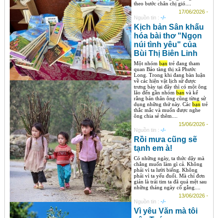
theo bước chân chị gió....
17/06/2026 -
Nguồn tin :
-/-
Kịch bản Sân khấu
hóa bài thơ "Ngọn
núi tình yêu" của
Bùi Thị Biên Linh
Một nhóm
bạn
trẻ đang tham
quan Bảo tàng thị xã Phước
Long. Trong khi đang bàn luận
về các hiện vật lịch sử được
trưng bày tại đây thì có một ông
lão đến gần nhóm
bạn
và kể
rằng bản thân ông cũng từng sử
dụng những thứ này. Các
bạn
trẻ
thắc mắc và muốn được nghe
ông chia sẻ thêm....
15/06/2026 -
Nguồn tin :
-/-
Rồi mưa cũng sẽ
tạnh em à!
Có những ngày, ta thức dậy mà
chẳng muốn làm gì cả. Không
phải vì ta lười biếng. Không
phải vì ta yếu đuối. Mà chỉ đơn
giản là trái tim ta đã quá mệt sau
những tháng ngày cố gắng....
13/06/2026 -
Nguồn tin :
-/-
Vì yêu Văn mà tôi