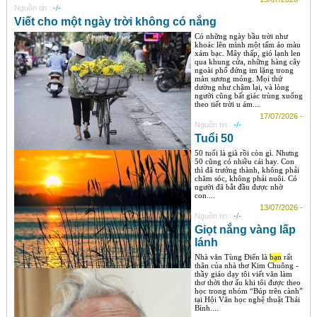
Nguồn tin :
-/-
Viết cho một ngày trời không có nắng
Có những ngày bầu trời như
khoác lên mình một tấm áo màu
xám bạc. Mây thấp, gió lạnh len
qua khung cửa, những hàng cây
ngoài phố đứng im lặng trong
màn sương mỏng. Mọi thứ
dường như chậm lại, và lòng
người cũng bất giác trùng xuống
theo tiết trời u ám....
17/07/2026 -
Nguồn tin :
-/-
Tuổi 50
50 tuổi là già rồi còn gì. Nhưng
50 cũng có nhiều cái hay. Con
thì đã trưởng thành, không phải
chăm sóc, không phải nuôi. Có
người đã bắt đầu được nhờ
con....
13/07/2026 -
Nguồn tin :
-/-
Giọt nắng vàng lấp
lánh
Nhà văn Tùng Điển là
bạn
rất
thân của nhà thơ Kim Chuông -
thầy giáo dạy tôi viết văn làm
thơ thời thơ ấu khi tôi được theo
học trong nhóm “Búp trên cành”
tại Hội Văn học nghệ thuật Thái
Bình....