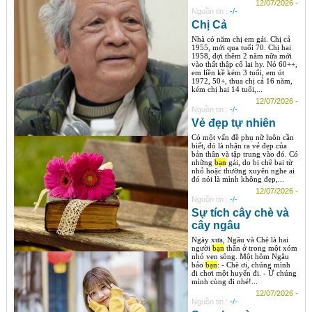
12/07/2026 -
Nguồn tin :
-/-
Chị Cả
Nhà có năm chị em gái. Chị cả
1955, mới qua tuổi 70. Chị hai
1958, đợi thêm 2 năm nữa mới
vào thất thập cổ lai hy. Nó 60++,
em liền kề kém 3 tuổi, em út
1972, 50+, thua chị cả 16 năm,
kém chị hai 14 tuổi,...
12/07/2026 -
Nguồn tin :
-/-
Vẻ đẹp tự nhiên
Có một vấn đề phụ nữ luôn cần
biết, đó là nhận ra vẻ đẹp của
bản thân và tập trung vào đó. Có
những
bạn
gái, do bị chê bai từ
nhỏ hoặc thường xuyên nghe ai
đó nói là mình không đẹp,...
12/07/2026 -
Nguồn tin :
-/-
Sự tích cây chè và
cây ngâu
Ngày xưa, Ngâu và Chè là hai
người
bạn
thân ở trong một xóm
nhỏ ven sông. Một hôm Ngâu
bảo
bạn
: - Chè ơi, chúng mình
đi chơi một huyến đi. - Ừ chúng
mình cùng đi nhé!...
12/07/2026 -
Nguồn tin :
-/-