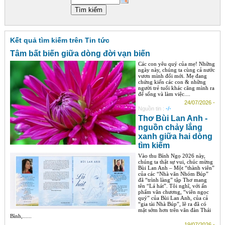
Góc chia sẻ
Liên hệ
Kết quả tìm kiếm trên Tin tức
Tìm kiếm
Tâm bất biến giữa dòng đời vạn biến
Các con yêu quý của mẹ! Những
ngày này, chúng ta cùng cả nước
vươn mình đổi mới. Mẹ đang
chứng kiến các con & những
người trẻ tuổi khác căng mình ra
để sống và làm việc....
24/07/2026 -
Nguồn tin :
-/-
Thơ Bùi Lan Anh -
nguồn chảy lắng
xanh giữa hai dòng
tìm kiếm
Vào thu Bính Ngọ 2026 này,
chúng ta thật sự vui, chúc mừng
Bùi Lan Anh – Một “thành viên”
của các “Nhà văn Nhóm Búp”
đã “trình làng” tập Thơ mang
tên “Lá hát”. Tôi nghĩ, với ấn
phẩm văn chương, “viên ngọc
quý” của Bùi Lan Anh, của cả
“gia tài Nhà Búp”, lẽ ra đã có
mặt sớm hơn trên văn đàn Thái
Bình,......
19/07/2026 -