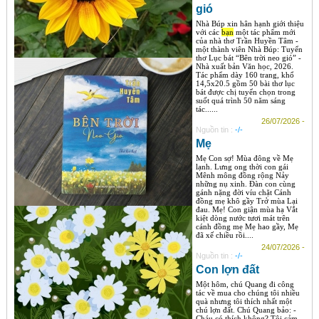
gió
Nhà Búp xin hân hạnh giới thiệu
với các
bạn
một tác phẩm mới
của nhà thơ Trần Huyền Tâm -
một thành viên Nhà Búp: Tuyển
thơ Lục bát “Bên trời neo gió” -
Nhà xuất bản Văn học, 2026.
Tác phẩm dày 160 trang, khổ
14,5x20.5 gồm 50 bài thơ lục
bát được chị tuyển chọn trong
suốt quá trình 50 năm sáng
tác......
26/07/2026 -
Nguồn tin :
-/-
Mẹ
Mẹ Con sợ! Mùa đông về Mẹ
lạnh. Lưng ong thời con gái
Mênh mông đồng rộng Nảy
những nụ xinh. Đàn con cùng
gánh nặng đời víu chặt Cánh
đồng mẹ khô gầy Trở mùa Lại
đau. Mẹ! Con giận mùa hạ Vắt
kiệt dòng nước tươi mát trên
cánh đồng mẹ Mẹ hao gầy, Mẹ
đã xế chiều rồi....
24/07/2026 -
Nguồn tin :
-/-
Con lợn đất
Một hôm, chú Quang đi công
tác về mua cho chúng tôi nhiều
quà nhưng tôi thích nhất một
chú lợn đất. Chú Quang bảo: -
Cháu có thích không? Tôi cảm