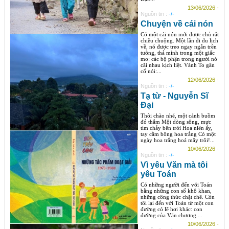
13/06/2026 -
Nguồn tin :
-/-
Chuyện về cái nón
Có một cái nón mới được chủ rất
chiều chuộng. Một lần đi du lịch
về, nó được treo ngay ngắn trên
tường, thả mình trong một giấc
mơ: các bộ phận trong người nó
cãi nhau kịch liệt. Vành To gân
cổ nói:...
12/06/2026 -
Nguồn tin :
-/-
Tạ từ - Nguyễn Sĩ
Đại
Thôi chào nhé, một cánh buồm
đỏ thắm Một dòng sông, mực
tím chảy bên trời Hoa niên ấy,
tay cầm bông hoa trắng Có một
ngày hoa trắng hoá mây trôi!...
10/06/2026 -
Nguồn tin :
-/-
Vì yêu Văn mà tôi
yêu Toán
Có những người đến với Toán
bằng những con số khô khan,
những công thức chặt chẽ. Còn
tôi lại đến với Toán từ một con
đường có lẽ hơi khác: con
đường của Văn chương....
10/06/2026 -