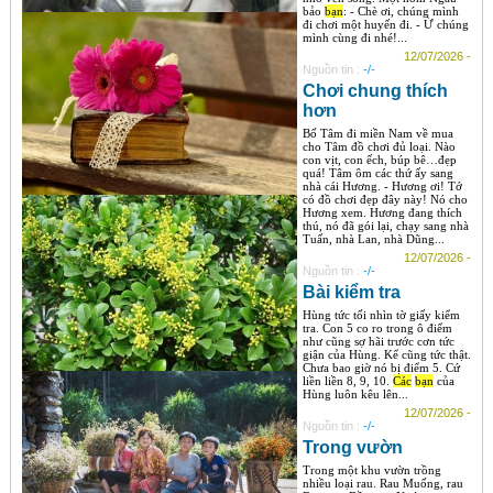
bảo
bạn
: - Chè ơi, chúng mình
đi chơi một huyến đi. - Ừ chúng
mình cùng đi nhé!...
12/07/2026 -
Nguồn tin :
-/-
Chơi chung thích
hơn
Bố Tâm đi miền Nam về mua
cho Tâm đồ chơi đủ loại. Nào
con vịt, con ếch, búp bê…đẹp
quá! Tâm ôm các thứ ấy sang
nhà cái Hương. - Hương ơi! Tớ
có đồ chơi đẹp đây này! Nó cho
Hương xem. Hương đang thích
thú, nó đã gói lại, chạy sang nhà
Tuấn, nhà Lan, nhà Dũng...
12/07/2026 -
Nguồn tin :
-/-
Bài kiểm tra
Hùng tức tối nhìn tờ giấy kiểm
tra. Con 5 co ro trong ô điểm
như cũng sợ hãi trước cơn tức
giận của Hùng. Kể cũng tức thật.
Chưa bao giờ nó bị điểm 5. Cứ
liền liền 8, 9, 10.
Các
bạn
của
Hùng luôn kêu lên...
12/07/2026 -
Nguồn tin :
-/-
Trong vườn
Trong một khu vườn trồng
nhiều loại rau. Rau Muống, rau