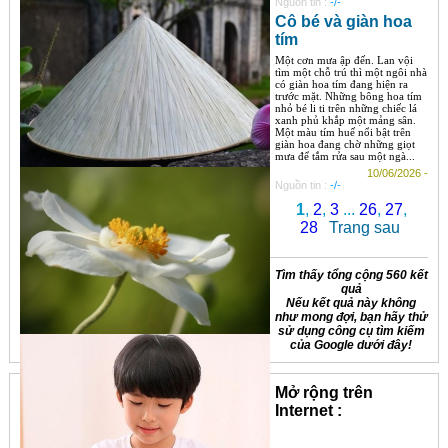
Nguồn tin :
-/-
Cô bé và giàn hoa
tím
Một cơn mưa ập đến. Lan vội
tìm một chỗ trú thì một ngôi nhà
có giàn hoa tím đang hiện ra
trước mặt. Những bông hoa tím
nhỏ bé li ti trên những chiếc lá
xanh phủ khắp một mảng sân.
Một màu tím huế nổi bật trên
giàn hoa đang chờ những giọt
mưa để tắm rửa sau một ngà...
10/06/2026 -
Nguồn tin :
-/-
1
,
2
,
3
...
26
,
27
,
28
Trang sau
Tìm thấy tổng cộng 560 kết
quả
Nếu kết quả này không
như mong đợi, bạn hãy thử
sử dụng công cụ tìm kiếm
của Google dưới đây!
Mở rộng trên
Internet :