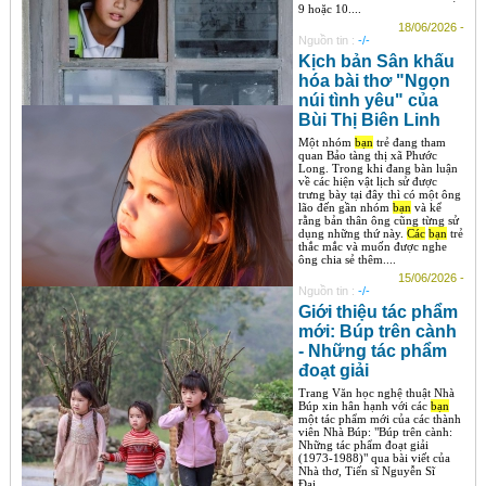
9 hoặc 10....
18/06/2026 -
Nguồn tin :
-/-
Kịch bản Sân khấu
hóa bài thơ "Ngọn
núi tình yêu" của
Bùi Thị Biên Linh
Một nhóm
bạn
trẻ đang tham
quan Bảo tàng thị xã Phước
Long. Trong khi đang bàn luận
về các hiện vật lịch sử được
trưng bày tại đây thì có một ông
lão đến gần nhóm
bạn
và kể
rằng bản thân ông cũng từng sử
dụng những thứ này.
Các
bạn
trẻ
thắc mắc và muốn được nghe
ông chia sẻ thêm....
15/06/2026 -
Nguồn tin :
-/-
Giới thiệu tác phẩm
mới: Búp trên cành
- Những tác phẩm
đoạt giải
Trang Văn học nghệ thuật Nhà
Búp xin hân hạnh với các
bạn
một tác phẩm mới của các thành
viên Nhà Búp: "Búp trên cành:
Những tác phẩm đoạt giải
(1973-1988)" qua bài viết của
Nhà thơ, Tiến sĩ Nguyễn Sĩ
Đại....