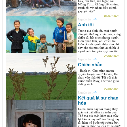
Đay, rau Dền, rau Ngót, rau
Mùng Tơi... Không biết chúng
tranh cãi với nhau điều gì mà
gay gắt vậy?...
01/07/2026 -
Nguồn tin :
-/-
Anh tôi
Trong gia đình tôi, mọi người
đều yêu thương, chăm sóc, cưng
chiều tôi hết mực nhưng người
luôn quan tâm, yêu chiều tôi,
luôn là một người thầy nhỏ chỉ
dạy cho tôi mọi thứ lại chính là
người anh trai yêu quý của tôi....
28/06/2026 -
Nguồn tin :
-/-
Chiếc nhẫn
- Hạnh ơi! Cho mình mượn
quyển truyện nào? Từ sân, Hà
chạy vào nhà tôi. Tôi vội tháo
chiếc nhẫn ở tay, nhét vào giữa
chồng sách....
22/06/2026 -
Nguồn tin :
-/-
Kết quả là sự chan
hòa
Đã hai tuần nay tôi mong thầy
giáo trả bài kiểm tra toán quá.
Thế mà giờ toán hôm qua thầy
lại bảo là nay mới trả. Sáng nay
tôi hăm hở bước tới trường bởi
vì tôi tin chắc bài của tôi sẽ được