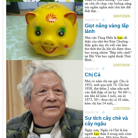
ơn chú rồi chạy vào buồng nâng
niu ngắm nghía một chú lợn đất
thật đẹp....
19/07/2026 -
Nguồn tin :
-/-
Giọt nắng vàng lấp
lánh
Nhà văn Tùng Điển là
bạn
rất
thân của nhà thơ Kim Chuông -
thầy giáo dạy tôi viết văn làm
thơ thời thơ ấu khi tôi được theo
học trong nhóm “Búp trên cành”
tại Hội Văn học nghệ thuật Thái
Bình....
12/07/2026 -
Nguồn tin :
-/-
Chị Cả
Nhà có năm chị em gái. Chị cả
1955, mới qua tuổi 70. Chị hai
1958, đợi thêm 2 năm nữa mới
vào thất thập cổ lai hy. Nó 60++,
em liền kề kém 3 tuổi, em út
1972, 50+, thua chị cả 16 năm,
kém chị hai 14 tuổi,...
12/07/2026 -
Nguồn tin :
-/-
Sự tích cây chè và
cây ngâu
Ngày xưa, Ngâu và Chè là hai
người
bạn
thân ở trong một xóm
nhỏ ven sông. Một hôm Ngâu