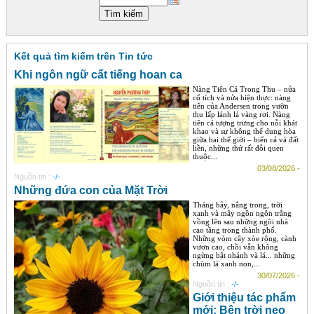
Góc chia sẻ
Liên hệ
Kết quả tìm kiếm trên Tin tức
Tìm kiếm
Khi ngôn ngữ cất tiếng hoan ca
Nàng Tiên Cá Trong Thu – nửa
cổ tích và nửa hiện thực: nàng
tiên của Andersen trong vườn
thu lấp lánh lá vàng rơi. Nàng
tiên cá tượng trưng cho nỗi khát
khao và sự không thể dung hòa
giữa hai thế giới – biển cả và đất
liền, những thứ rất đỗi quen
thuộc...
03/08/2026 -
Nguồn tin :
-/-
Những đứa con của Mặt Trời
Tháng bảy, nắng trong, trời
xanh và mây ngồn ngộn trắng
vồng lên sau những ngôi nhà
cao tầng trong thành phố.
Những vòm cây xòe rộng, cành
vươn cao, chồi vẫn không
ngừng bật nhánh và lá... những
chùm lá xanh non,...
30/07/2026 -
Nguồn tin :
-/-
Giới thiệu tác phẩm
mới: Bên trời neo