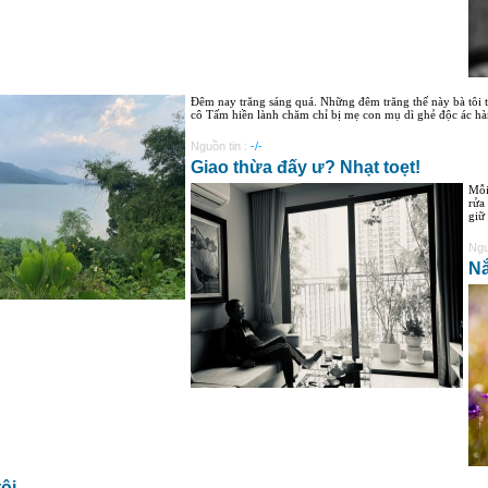
Đêm nay trăng sáng quá. Những đêm trăng thế này bà tôi
cô Tấm hiền lành chăm chỉ bị mẹ con mụ dì ghẻ độc ác hà
Nguồn tin :
-/-
Giao thừa đấy ư? Nhạt toẹt!
Mỗi
rửa
giữ
Ngu
N
tôi