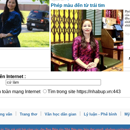
Phép màu đến từ trái tim
​Ph
của
đều
nhữ
nhân
Ngu
ên Internet :
n toàn mạng Internet
Tìm trong site https://nhabup.vn:443
ang văn
Trang thơ
Văn học dân gian
Lý luận - Phê bình
Mỹ
 các Tác giả gửi bài
cộng tác
cho Ban
B
iên tập Nhà Búp qua hộp thư email: nhabup.vn@gmai