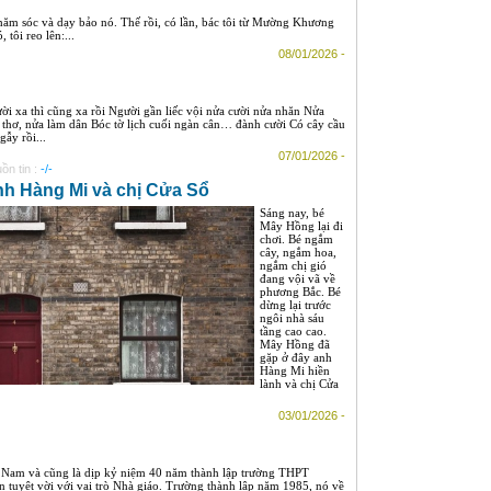
chăm sóc và dạy bảo nó. Thế rồi, có lần, bác tôi từ Mường Khương
tôi reo lên:...
08/01/2026 -
ời xa thì cũng xa rồi Người gần liếc vội nửa cười nửa nhăn Nửa
 thơ, nửa làm dân Bóc tờ lịch cuối ngàn cân… đành cười Có cây cầu
gẫy rồi...
07/01/2026 -
ồn tin :
-/-
h Hàng Mi và chị Cửa Sổ
Sáng nay, bé
Mây Hồng lại đi
chơi. Bé ngắm
cây, ngắm hoa,
ngắm chị gió
đang vội vã về
phương Bắc. Bé
dừng lại trước
ngôi nhà sáu
tầng cao cao.
Mây Hồng đã
gặp ở đây anh
Hàng Mi hiền
lành và chị Cửa
03/01/2026 -
ệt Nam và cũng là dịp kỷ niệm 40 năm thành lập trường THPT
 tuyệt vời với vai trò Nhà giáo. Trường thành lập năm 1985, nó về