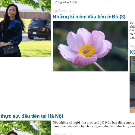
trường năm 1986...
Nguồn tin :
-/-
Những kỉ niệm đầu tiên ở Bộ (3)
Về 
phâ
điể
có 
bản
Ngu
Kỷ
hực sự, đầu tiên tại Hà Nội
Nếu không có ngôi nhà thực sự ở Hà Nội, bạn đừng mong 
năm phiêu dạt đến chục lần chuyển nhà, làm khách trọ c
Nguồn tin :
-/-