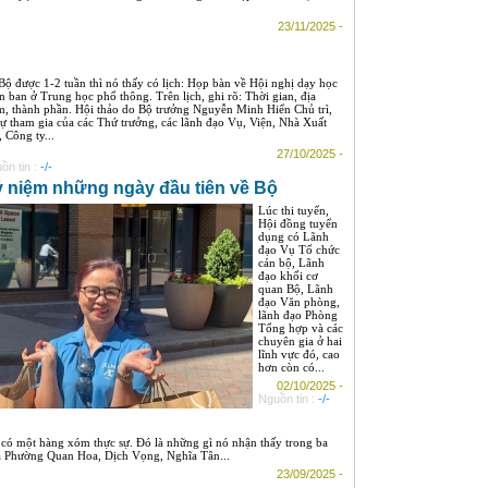
23/11/2025 -
Bộ được 1-2 tuần thì nó thấy có lịch: Họp bàn về Hội nghị dạy học
n ban ở Trung học phổ thông. Trên lịch, ghi rõ: Thời gian, địa
m, thành phần. Hội thảo do Bộ trưởng Nguyễn Minh Hiển Chủ trì,
sự tham gia của các Thứ trưởng, các lãnh đạo Vụ, Viện, Nhà Xuất
, Công ty...
27/10/2025 -
ồn tin :
-/-
 niệm những ngày đầu tiên về Bộ
Lúc thi tuyển,
Hội đồng tuyển
dụng có Lãnh
đạo Vụ Tổ chức
cán bộ, Lãnh
đạo khối cơ
quan Bộ, Lãnh
đạo Văn phòng,
lãnh đạo Phòng
Tổng hợp và các
chuyên gia ở hai
lĩnh vực đó, cao
hơn còn có...
02/10/2025 -
Nguồn tin :
-/-
có một hàng xóm thực sự. Đó là những gì nó nhận thấy trong ba
ủa Phường Quan Hoa, Dịch Vọng, Nghĩa Tân...
23/09/2025 -