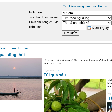
Tìm kiếm nâng cao mục Tin tức
Từ tìm kiếm :
Lựa chọn kiểu tìm kiếm :
Tìm kiếm trong chủ đề :
Thời gian :
Đến ngày
 kiếm trên Tin tức
qua sông thôi…
Đếm từng bước qua sông Mây tím mặt thả mưa ướt mắt Bờ 
mái chèo trễ nải...
Nguồn tin :
-/-
Túi quả sấu
Nhà
hôm
mát
Ngu
H