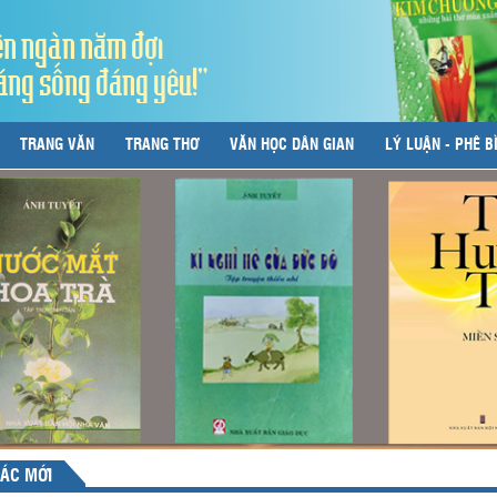
ên ngàn năm đợi
áng sống đáng yêu!"
TRANG VĂN
TRANG THƠ
VĂN HỌC DÂN GIAN
LÝ LUẬN - PHÊ B
ÁC MỚI