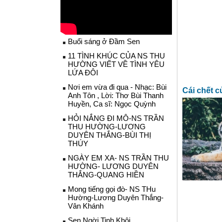
Buổi sáng ở Đầm Sen
11 TÌNH KHÚC CỦA NS THU
HƯỜNG VIẾT VỀ TÌNH YÊU
LỨA ĐÔI
Nơi em vừa đi qua - Nhạc: Bùi
Cái chết 
Anh Tôn , Lời: Thơ Bùi Thanh
Huyền, Ca sĩ: Ngọc Quỳnh
HỎI NẮNG ĐI MÔ-NS TRẦN
THU HƯỜNG-LƯƠNG
DUYÊN THẮNG-BÙI THỊ
THÚY
NGÀY EM XA- NS TRẦN THU
HƯỜNG- LƯƠNG DUYÊN
THẮNG-QUANG HIỀN
Mong tiếng gọi đò- NS THu
Hường-Lương Duyên Thắng-
Vân Khánh
Sen Ngời Tinh Khôi