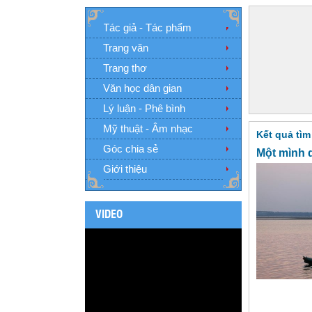
Tác giả - Tác phẩm
Trang văn
Trang thơ
Văn học dân gian
Lý luận - Phê bình
Mỹ thuật - Âm nhạc
Kết quả tìm
Góc chia sẻ
Một mình 
Giới thiệu
VIDEO