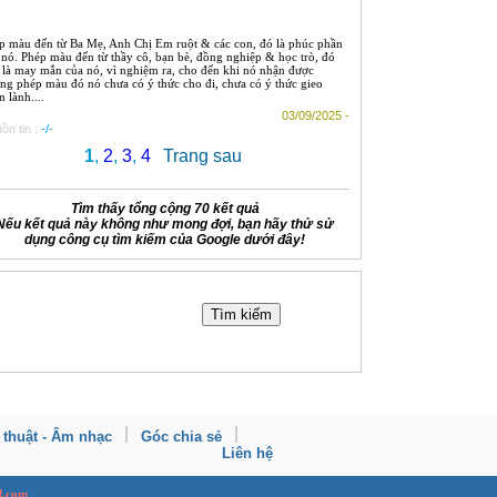
ép màu đến từ Ba Mẹ, Anh Chị Em ruột & các con, đó là phúc phần
 nó. Phép màu đến từ thầy cô, bạn bè, đồng nghiệp & học trò, đó
 là may mắn của nó, vì nghiệm ra, cho đến khi nó nhận được
ng phép màu đó nó chưa có ý thức cho đi, chưa có ý thức gieo
 lành....
03/09/2025 -
ồn tin :
-/-
1
,
2
,
3
,
4
Trang sau
Tìm thấy tổng cộng 70 kết quả
Nếu kết quả này không như mong đợi, bạn hãy thử sử
dụng công cụ tìm kiếm của Google dưới đây!
 thuật - Âm nhạc
Góc chia sẻ
Liên hệ
l.com