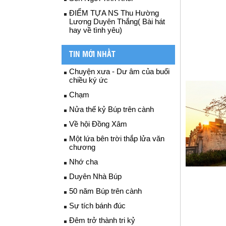
ĐIỂM TỰA NS Thu Hường
Lương Duyên Thắng( Bài hát
hay về tình yêu)
TIN MỚI NHẤT
Chuyện xưa - Dư âm của buổi
chiều ký ức
Chạm
Nửa thế kỷ Búp trên cành
Về hội Đồng Xâm
Một lứa bên trời thắp lửa văn
chương
Nhớ cha
Duyên Nhà Búp
50 năm Búp trên cành
Sự tích bánh đúc
Đêm trở thành tri kỷ