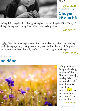
đẽ đó....
25/03/2026 -
Nguồn tin :
-/-
Chuyện
kể của bà
 thường kể chuyện cho chúng tôi nghe. Bà kể chuyện Tấm Cám, có
nh hạ nhưng cuối cùng Tấm được lấy hoàng tử và...
24/03/2026 -
 ngày, đều như mọi ngày, sau bữa cơm chiều, vợ nấu cơm, chồng
 bát hoặc ngược lại, chồng nấu cơm, vợ rửa bát, hai vợ chồng vẫn
 thói quen làm thêm ấm trà, trước khi… mỗi người một ngả....
09/02/2026 -
ồn tin :
-/-
ắng đông
Đông lạnh, ra
đứng chỗ nắng,
nó ấm, nó êm
đềm, nó dễ chịu,
nó đẩy hàn khí,
nó làm đôi môi
đang thâm xì
cũng hồng lên
một tí.
Làm
đôi
má đang héo
queo cũng căng
lên một tẹo....
31/01/2026 -
Nguồn tin :
-/-