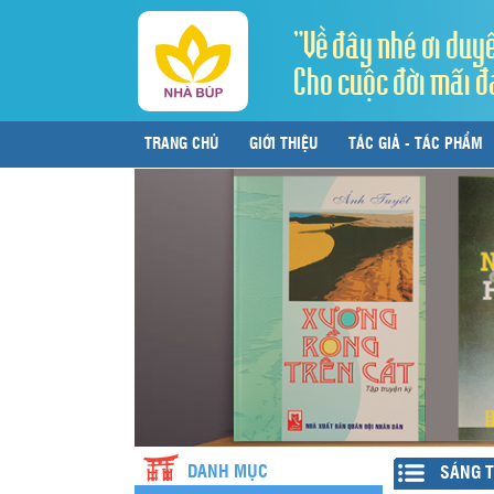
"Về đây nhé ơi duy
Cho cuộc đời mãi đ
TRANG CHỦ
GIỚI THIỆU
TÁC GIẢ - TÁC PHẨM
LIÊN HỆ
DANH MỤC
SÁNG T