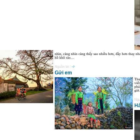
nhìn, càng nhìn càng thấy sao nhiều hơn, đầy hơn thay nh
hồ khô ráo....
Nguồn tin :
-/-
Gửi em
Thu
viế
phả
giờ.
Ngu
Hả