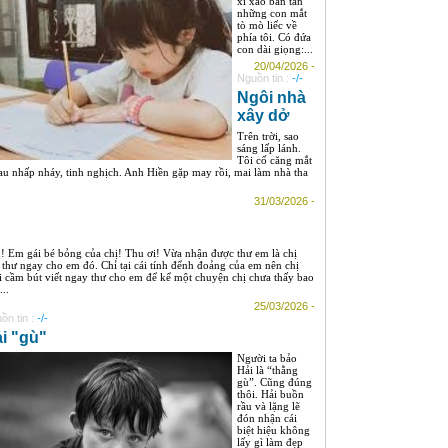
xì xào bàn tán
những con mắt
tò mò liếc về
phía tôi. Có đứa
con dài giọng:...
20/04/2026 -
Nguồn tin :
-/-
Ngôi nhà
xây dở
Trên trời, sao
sáng lấp lánh.
Tôi cố căng mắt
au nhấp nháy, tinh nghịch. Anh Hiền gặp may rồi, mai làm nhà tha
31/03/2026 -
! Em gái bé bỏng của chị! Thu ơi! Vừa nhận được thư em là chị
t thư ngay cho em đó. Chỉ tại cái tính đểnh đoảng của em nên chị
i cầm bút viết ngay thư cho em để kể một chuyện chị chưa thấy bao
...
25/03/2026 -
ồn tin :
-/-
i "gù"
Người ta bảo
Hải là “thằng
gù”. Cũng đúng
thôi. Hải buồn
rầu và lặng lẽ
đón nhận cái
biệt hiệu không
lấy gì làm đẹp