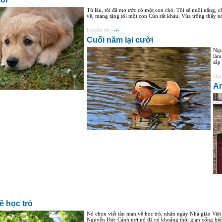
Từ lâu, tôi đã mơ ước có một con chó. Tôi sẽ nuôi nấng, 
về, mang tặng tôi một con Cún rất kháu. Vừa trông thấy nó, 
Nguồn tin :
-/-
Cuối năm lại cười
Ngư
làm
sắp 
Ngu
An
ề học trò
​Nó chọn viết tản mạn về học trò, nhân ngày Nhà giáo Vi
Nguyễn Đức Cảnh nơi nó đã có khoảng thời gian cống hiến