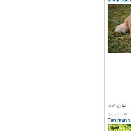
Sổ đỏng đảnh....
Nguồn tin :
-/-
Tản mạn v