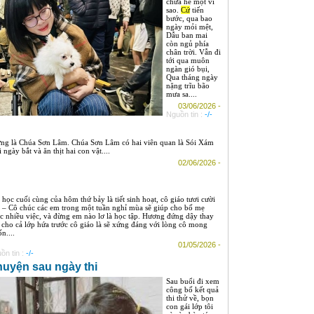
chưa hé một vì
sao.
Cứ
tiến
bước, qua bao
ngày mỏi mệt,
Dẫu ban mai
còn ngủ phía
chân trời. Vẫn đi
tới qua muôn
ngàn gió bụi,
Qua tháng ngày
nặng trĩu bão
mưa sa....
03/06/2026 -
Nguồn tin :
-/-
ưng là Chúa Sơn Lâm. Chúa Sơn Lâm có hai viên quan là Sói Xám
ngày bắt và ăn thịt hai con vật....
02/06/2026 -
t học cuối cùng của hôm thứ bảy là tiết sinh hoạt, cô giáo tươi cười
: – Cô chúc các em trong một tuần nghỉ mùa sẽ giúp cho bố mẹ
c nhiều việc, và đừng em nào lơ là học tập. Hương đứng dậy thay
 cho cả lớp hứa trước cô giáo là sẽ xứng đáng với lòng cô mong
n....
01/05/2026 -
ồn tin :
-/-
uyện sau ngày thi
Sau buổi đi xem
công bố kết quả
thi thử về, bọn
con gái lớp tôi