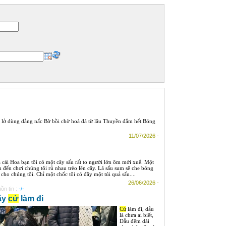
lở dùng dằng nấc Bờ bồi chờ hoá đá từ lâu Thuyền đắm hết.Bóng
11/07/2026 -
 cái Hoa bạn tôi có một cây sấu rất to người lớn ôm mới xuể. Một
 đến chơi chúng tôi rủ nhau trèo lên cây. Lá sấu sum sê che bóng
 cho chúng tôi. Chỉ một chốc tôi có đầy một túi quả sấu....
26/06/2026 -
ồn tin :
-/-
ãy
cứ
làm đi
Cứ
làm đi, dẫu
là chưa ai biết,
Dẫu đêm dài