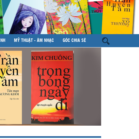
ÌNH
MỸ THUẬT - ÂM NHẠC
GÓC CHIA SẺ