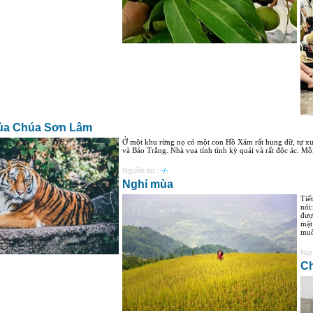
của Chúa Sơn Lâm
Ở một khu rừng nọ có một con Hồ Xám rất hung dữ, tự x
và Báo Trắng. Nhà vua tính tình kỳ quái và rất độc ác. Mỗi 
Nguồn tin :
-/-
Nghỉ mùa
Tiế
nói
đượ
mặt
muố
Ngu
Ch