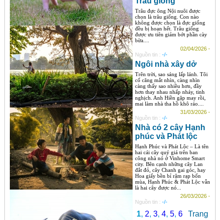
Trâu giống
Trâu đực ông Nội nuôi được
chọn là trâu giống. Con nào
không được chọn là đực giống
đều bị hoạn hết. Trâu giống
được ưu tiên giảm bớt phần cày
bừa....
02/04/2026 -
Nguồn tin :
-/-
Ngôi nhà xây dở
Trên trời, sao sáng lấp lánh. Tôi
cố căng mắt nhìn, càng nhìn
càng thấy sao nhiều hơn, đầy
hơn thay nhau nhấp nháy, tinh
nghịch. Anh Hiền gặp may rồi,
mai làm nhà tha hồ khô ráo....
31/03/2026 -
Nguồn tin :
-/-
Nhà có 2 cây Hạnh
phúc và Phát lộc
Hạnh Phúc và Phát Lộc – Là tên
hai cái cây quý giá trên ban
công nhà nó ở Vinhome Smart
city. Bên cạnh những cây Lan
đắt đỏ, cây Chanh gai góc, hay
Hoa giấy bền bỉ rậm rạp bốn
mùa, Hạnh Phúc & Phát Lộc vẫn
là hai cây được nó...
26/03/2026 -
Nguồn tin :
-/-
1
,
2
,
3
,
4
,
5
,
6
Trang