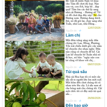
Bố Tâm đi miền Nam về mua
cho Tâm đồ chơi đủ loại. Nào
con vịt, con ếch, búp bê…đẹp
quá! Tâm ôm các thứ ấy sang
nhà cái Hương. - Hương ơi! Tớ
có đồ chơi đẹp đây này!
Nó
cho
Hương xem. Hương đang thích
thú, nó đã gói lại, chạy sang nhà
Tuấn, nhà Lan, nhà Dũng...
12/07/2026 -
Nguồn tin :
-/-
Làm chị
Một đêm trăng sáng mấy đứa
chúng tôi: Lan, Hồng, Phương,
Yến trải chiếu dưới gốc cây nằm
kể chuyện cho nhau nghe. Đứa
nào cũng có chuyện để kể. Cái
Lan kể chuyện bé Xuân nhà nó
đi học, nó bảo: “ngày nào con
bé cũng về khoe với chị,...
08/07/2026 -
Nguồn tin :
-/-
Túi quả sấu
Nhà cái Hoa bạn tôi có một cây
sấu rất to người lớn ôm mới xuể.
Một hôm đến chơi chúng tôi rủ
nhau trèo lên cây. Lá sấu sum sê
che bóng mát cho chúng tôi. Chỉ
một chốc tôi có đầy một túi quả
sấu....
26/06/2026 -
Nguồn tin :
-/-
Đến bao giờ