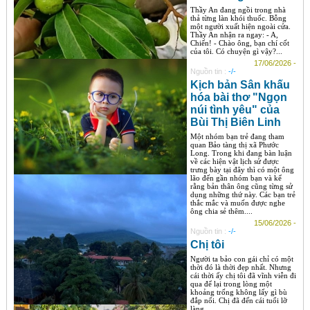
Thầy An đang ngồi trong nhà
thả từng làn khói thuốc. Bỗng
một người xuất hiện ngoài cửa.
Thầy An nhận ra ngay: - A,
Chiến! - Chào ông, bạn chí cốt
của tôi. Có chuyện gì vậy?...
17/06/2026 -
Nguồn tin :
-/-
Kịch bản Sân khấu
hóa bài thơ "Ngọn
núi tình yêu" của
Bùi Thị Biên Linh
Một nhóm bạn trẻ đang tham
quan Bảo tàng thị xã Phước
Long. Trong khi đang bàn luận
về các hiện vật lịch sử được
trưng bày tại đây thì có một ông
lão đến gần nhóm bạn và kể
rằng bản thân ông cũng từng sử
dụng những thứ này. Các bạn trẻ
thắc mắc và muốn được nghe
ông chia sẻ thêm....
15/06/2026 -
Nguồn tin :
-/-
Chị tôi
Người ta bảo con gái chỉ có một
thời đó là thời đẹp nhất. Nhưng
cái thời ấy chị tôi đã vĩnh viễn đi
qua để lại trong lòng một
khoảng trống không lấy gì bù
đắp nổi. Chị đã đến cái tuổi lỡ
làng....