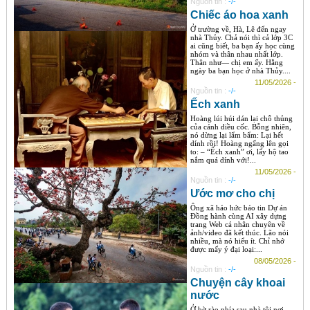
Nguồn tin :
-/-
Chiếc áo hoa xanh
Ở trường về, Hà, Lê đến ngay
nhà Thủy. Chả nói thì cả lớp 3C
ai cũng biết, ba bạn ấy học cùng
nhóm và thân nhau nhất lớp.
Thân như— chị em ấy. Hằng
ngày ba bạn học ở nhà Thủy....
11/05/2026 -
Nguồn tin :
-/-
Ếch xanh
Hoàng lúi húi dán lại chỗ thủng
của cánh diều cốc. Bỗng nhiên,
nó dừng lại lẩm bẩm: Lại hết
dính rồi! Hoàng ngẩng lên gọi
to: – “Ếch xanh” ơi, lấy hộ tao
nắm quá dính với!...
11/05/2026 -
Nguồn tin :
-/-
Ước mơ cho chị
​Ông xã háo hức báo tin Dự án
Đồng hành cùng AI xây dựng
trang Web cá nhân chuyên về
ảnh/video đã kết thúc. Lão nói
nhiều, mà nó hiểu ít. Chỉ nhớ
được mấy ý đại loại:...
08/05/2026 -
Nguồn tin :
-/-
Chuyện cây khoai
nước
Ở bờ rào phía sau nhà tôi nơi