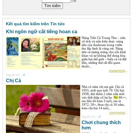
Góc chia sẻ
Liên hệ
Kết quả tìm kiếm trên Tin tức
Tìm kiếm
Khi ngôn ngữ cất tiếng hoan ca
Nàng Tiên Cá Trong Thu – nửa
cổ tích và nửa hiện thực: nàng
tiên của Andersen trong vườn
thu lấp lánh lá vàng rơi. Nàng
tiên cá tượng trưng cho nỗi khát
khao và sự không thể dung hòa
giữa hai thế giới – biển cả và đất
liền, những thứ rất đỗi quen
thuộc...
03/08/2026 -
Nguồn tin :
-/-
Chị Cả
Nhà có năm chị em gái. Chị cả
1955, mới qua tuổi 70. Chị hai
1958, đợi thêm 2 năm nữa mới
vào thất thập cổ lai hy.
Nó
60++,
em liền kề kém 3 tuổi, em út
1972, 50+, thua chị cả 16 năm,
kém chị hai 14 tuổi,...
12/07/2026 -
Nguồn tin :
-/-
Chơi chung thích
hơn