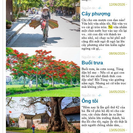
12/06/2026 -
Nguồn tin :
-/-
Cây phượng
Chị cho em mượn con dao nào!
Vừa hỏi vừa nhìn tôi, Hải vừa vo
vo cái gì tròn tròn.
Nó
vừa nhấm
một chút nước bọt vào tay rồi lại
vo.. rút con dài vót thành tre
nho nhỏ, nó chạy ra hè phố mở
căng đôi mắt ngó đi ngó lại lên
cây phương như tìm kiếm nghe
ngóng cái gì,...
08/06/2026 -
Nguồn tin :
-/-
Buổi trưa
Buổi trưa, ăn cơm xong, Tùng
dặn bố mẹ: - Nếu có ai gọi con
thì bố mẹ nhớ đánh thức con
dậy nhé! Rồi Tùng vào giường
nằm ngủ. Nhưng nó cứ trằn trọc
mãi không yên......
16/05/2026 -
Nguồn tin :
-/-
Ông tôi
“Hôm nay là lần giỗ thứ 42 của
bà. Bà về phù hộ độ trì cho các
con, các cháu được ăn ra làm
nên, khôn lớn trưởng thành, bà
tha lỗi cho tôi, ngày ấy tôi thật là
một người chồng nhẫn tâm,...
13/05/2026 -