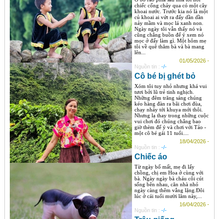
chiếc cống chảy qua có một cây
khoai nước. Trước kia nó là một
củ khoai ai vứt ra đấy dần dần
nảy mầm và mọc lá xanh non.
Ngày ngày tôi vẫn thấy nó và
cũng chẳng buồn để ý xem nó
mọc ở đấy làm gì. Một hôm mẹ
tôi về quê thăm bà và bà mang
lên...
01/05/2026 -
Nguồn tin :
-/-
Cô bé bị ghét bỏ
Xóm tôi tuy nhỏ nhưng khá vui
tươi bởi lũ trẻ tinh nghịch.
Những đêm trăng sáng chúng
kéo hàng đàn ra bãi chơi đùa,
chạy nhảy tới khuya mới thôi.
Nhưng lạ thay trong những cuộc
vui chơi đó chúng chẳng bao
giờ thèm để ý và chơi với Tảo -
một cô bé gái 11 tuổi....
18/04/2026 -
Nguồn tin :
-/-
Chiếc áo
Từ ngày bố mất, mẹ đi lấy
chồng, chị em Hoa ở cùng với
bà. Ngày ngày bà cháu côi cút
sống bên nhau, căn nhà nhỏ
ngày càng thêm vắng lặng.Đôi
lúc ở cái tuổi mười lăm này,...
16/04/2026 -
Nguồn tin :
-/-