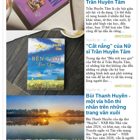
Trần Huyền Tâm
Trần Huyền Tâm là cây bút giàu
nội lực và đa dạng. Có thể thấy
cô tung hoành ở nhiều thể loại
khác nhau, từ thơ, văn xuôi, lý
luận phê bình văn học, đến
nhạc, họa. Ở thể loại nào Tâm
cũng để lại dấu ấn riêng....
08/07/2026 -
Nguồn tin :
-/-
“Cất nắng” của Nữ
sĩ Trần Huyền Tâm
Trong tập thơ “Bên trời neo gió”
của Nữ thi sĩ Trần Huyền Tâm,
có những bài thơ không cần đến
những cú pháp cầu kỳ hay
những hình ảnh quá phô trương
mà vẫn để lại dư vị rất lâu trong
lòng người đọc....
04/07/2026 -
Nguồn tin :
-/-
Bùi Thanh Huyền -
một vía hồn thi
nhân trên những
trang văn xuôi
Bùi Thanh Huyền của tập thơ
“Huyền”- NXB Hội Nhà văn
năm 2024, và hôm nay, của tập
Truyện ngắn và Tản văn mang
tên: “Ngọn gió thơm” – NXB
Văn học năm 2026, vẫn là người