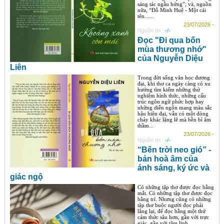
sáng tác ngẫu hứng”; và, nguồn
nữa, “Đỗ Minh Huệ - Một cái
tên......
23/07/2026 -
Nguồn tin :
-/-
Đọc "Đi qua bốn
mùa thương nhớ"
của Nguyễn Diệu
Liên
Trong đời sống văn học đương
đại, khi thơ ca ngày càng có xu
hướng tìm kiếm những thử
nghiệm hình thức, những cấu
trúc ngôn ngữ phức hợp hay
những diễn ngôn mang màu sắc
hậu hiện đại, vẫn có một dòng
chảy khác lặng lẽ mà bền bỉ âm
thầm...
23/07/2026 -
Nguồn tin :
-/-
“Bên trời neo gió” -
bản hoà âm của
ánh sáng, ký ức và
giác ngộ
Có những tập thơ được đọc bằng
mắt. Có những tập thơ được đọc
bằng trí. Nhưng cũng có những
tập thơ buộc người đọc phải
lắng lại, để đọc bằng một thứ
cảm thức sâu hơn, gần với trực
giác, gần với tâm linh....