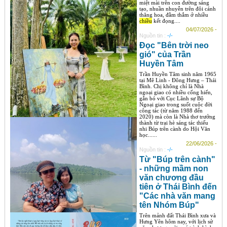
miệt mài trên con đường sáng
tạo, nhuần nhuyễn trên đôi cánh
thăng hoa, đằm thắm ở nhiều
chiều
kết đọng....
04/07/2026 -
Nguồn tin :
-/-
Đọc "Bên trời neo
gió" của Trần
Huyền Tâm
Trần Huyền Tâm sinh năm 1965
tại Mê Linh - Đông Hưng – Thái
Bình. Chị không chỉ là Nhà
ngoại giao có nhiều cống hiến,
gắn bó với Cục Lãnh sự Bộ
Ngoại giao trong suốt cuộc đời
công tác (từ năm 1988 đến
2020) mà còn là Nhà thơ trưởng
thành từ trại hè sáng tác thiếu
nhi Búp trên cành do Hội Văn
học......
22/06/2026 -
Nguồn tin :
-/-
Từ "Búp trên cành"
- những mầm non
văn chương đầu
tiên ở Thái Bình đến
"Các nhà văn mang
tên Nhóm Búp"
Trên mảnh đất Thái Bình xưa và
Hưng Yên hôm nay, với lịch sử