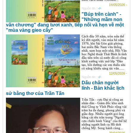
14/05/2026 -
Nguồn tin :
-/-
"Búp trên cành" -
"Những mầm non
văn chương" đang tươi xanh, tiếp nối và hẹn về một
"mùa vàng gieo cấy"
Cách đây 50 năm, tròn nửa thế
kỷ đời người, vào mùa hè năm
1976, khi Sài Gòn giải phóng,
hai miền Bắc Nam vừa thống
nhất, sum họp một nhà, Hội Văn
học Nghệ thuật Thái Bình là tỉnh
đầu tiên trên cả nước đã có công
khởi xướng việc mở lớp “Đào
tạo, bồi dưỡng các em thiếu nhi
có năng khiếu sáng tác văn......
12/05/2026 -
Nguồn tin :
-/-
Dấu chân người
lính - Bản khắc lịch
sử bằng thơ của Trần Tấn
Trần Tấn - cựu Đại tá công an
nhân dân - Giám đốc khu sinh
thái Công ty Vĩnh Phúc rộng vài
trăm ha đa dạng, phong phú và
giầu đẹp. Nhiều người gọi ông
bằng cái tên trân trọng “Người
cựu chiến binh Vàng” của thế hệ
những người lính cụ Hồ thời
chống Mỹ. Song hành cùng...