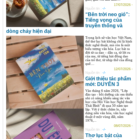
17/07/2026 -
Nguồn tin :
-/-
“Bên trời neo gió”:
Tiếng vọng của
truyền thống và
dòng chảy hiện đại
Trong lịch sử văn học Việt Nam,
thể thơ lục bát không chỉ là hình
thức nghệ thuật, mà còn là một
biểu tượng văn hóa. Lục bát ra
đời từ ca dao – dân ca, từ lời ru
của mẹ, từ tiếng hát đồng dao
của trẻ thơ, từ nhịp thở của đồng
quê....
12/07/2026 -
Nguồn tin :
-/-
Giới thiệu tác phẩm
mới: DUYÊN 3
Vào tháng 6 năm 2026, “Lớp
đào tạo - bồi dưỡng các em thiếu
nhi có năng khiếu sáng tác văn
học của Hội Văn học Nghệ thuật
Thái Bình” đi qua 50 năm tạo
lập. Với ý thức chăm lo, xây
dựng nền văn hóa, văn học nghệ
thuật ở một vùng đất, năm
1976,...
08/07/2026 -
Nguồn tin :
-/-
Thơ lục bát của