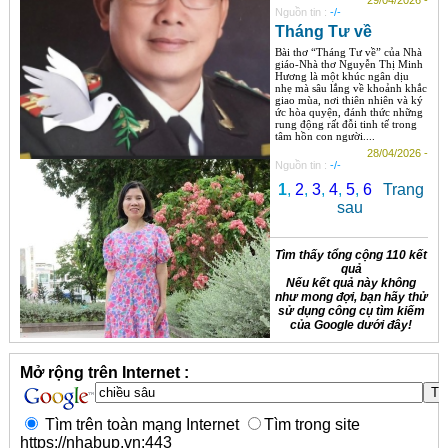
29/04/2026 -
Nguồn tin :
-/-
Tháng Tư về
Bài thơ “Tháng Tư về” của Nhà
giáo-Nhà thơ Nguyễn Thị Minh
Hương là một khúc ngân dịu
nhẹ mà sâu lắng về khoảnh khắc
giao mùa, nơi thiên nhiên và ký
ức hòa quyện, đánh thức những
rung động rất đỗi tinh tế trong
tâm hồn con người....
28/04/2026 -
Nguồn tin :
-/-
1
,
2
,
3
,
4
,
5
,
6
Trang
sau
Tìm thấy tổng cộng 110 kết
quả
Nếu kết quả này không
như mong đợi, bạn hãy thử
sử dụng công cụ tìm kiếm
của Google dưới đây!
Mở rộng trên Internet :
Tìm trên toàn mạng Internet
Tìm trong site
https://nhabup.vn:443