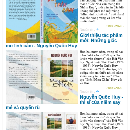
văn chương, với quá trình hình
thành “Các Nhà văn mang tên
Nhóm Búp”, một dấu ấn đặc biệt
không thể phai mờ một vùng
“Minh tinh Khuê văn” quê lúa sẽ
mãi còn vọng vang và lưu vào
muôn thuở......
30/05/2026 -
Nguồn tin :
-/-
Giới thiệu tác phẩm
mới: Những giấc
mơ linh cảm - Nguyễn Quốc Huy
Hơn hai mươi năm, trong số hai
trăm “nhà văn nhí” đi qua “lò
luyện văn chương” của Hội Văn
học Nghệ thuật Thái Bình (1976
– 1998), Nguyễn Quốc Huy
được triệu về “Lớp đào tạo, bồi
dưỡng các em thiếu nhi có năng
khiếu sáng tác văn học” từ bài
thơ “Biển Đồng Châu” Huy gửi
về Hội....
30/05/2026 -
Nguồn tin :
-/-
Nguyễn Quốc Huy -
thi sĩ của niềm say
mê và quyến rũ
Hơn hai mươi năm, trong số hai
trăm “nhà văn nhí” đi qua “lò
luyện văn chương” của Hội Văn
học Nghệ thuật Thái Bình (1976
– 1998), Nguyễn Quốc Huy