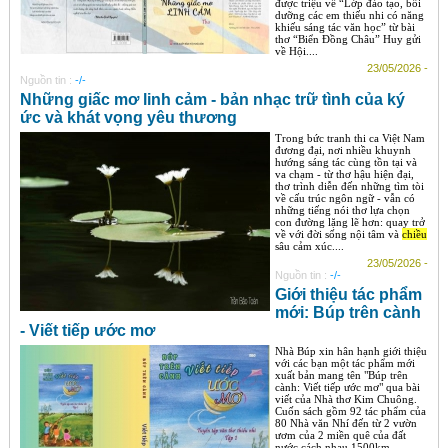
được triệu về “Lớp đào tạo, bồi
dưỡng các em thiếu nhi có năng
khiếu sáng tác văn học” từ bài
thơ “Biển Đồng Châu” Huy gửi
về Hội....
23/05/2026 -
Nguồn tin :
-/-
Những giấc mơ linh cảm - bản nhạc trữ tình của ký
ức và khát vọng yêu thương
Trong bức tranh thi ca Việt Nam
đương đại, nơi nhiều khuynh
hướng sáng tác cùng tồn tại và
va chạm - từ thơ hậu hiện đại,
thơ trình diễn đến những tìm tòi
về cấu trúc ngôn ngữ - vẫn có
những tiếng nói thơ lựa chọn
con đường lặng lẽ hơn: quay trở
về với đời sống nội tâm và
chiều
sâu cảm xúc....
23/05/2026 -
Nguồn tin :
-/-
Giới thiệu tác phẩm
mới: Búp trên cành
- Viết tiếp ước mơ
Nhà Búp xin hân hạnh giới thiệu
với các bạn một tác phẩm mới
xuất bản mang tên "Búp trên
cành: Viết tiếp ước mơ" qua bài
viết của Nhà thơ Kim Chuông.
Cuốn sách gồm 92 tác phẩm của
80 Nhà văn Nhí đến từ 2 vườn
ươm của 2 miền quê của đất
nước cách nhau 1500km...