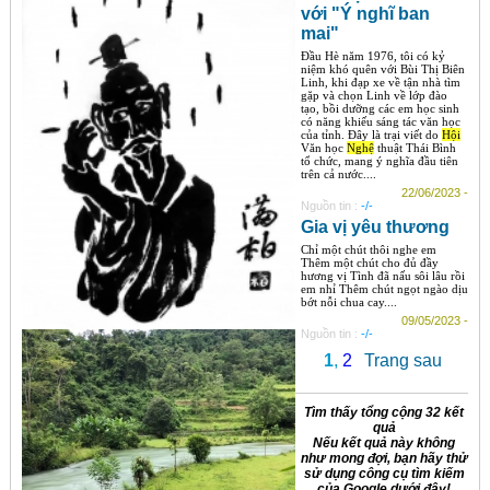
với "Ý nghĩ ban
mai"
Đầu Hè năm 1976, tôi có kỷ
niệm khó quên với Bùi Thị Biên
Linh, khi đạp xe về tận nhà tìm
gặp và chọn Linh về lớp đào
tạo, bồi dưỡng các em học sinh
có năng khiếu sáng tác văn học
của tỉnh. Đây là trại viết do
Hội
Văn học
Nghệ
thuật Thái Bình
tổ chức, mang ý nghĩa đầu tiên
trên cả nước....
22/06/2023 -
Nguồn tin :
-/-
Gia vị yêu thương
Chỉ một chút thôi nghe em
Thêm một chút cho đủ đầy
hương vị Tình đã nấu sôi lâu rồi
em nhỉ Thêm chút ngọt ngào dịu
bớt nỗi chua cay....
09/05/2023 -
Nguồn tin :
-/-
1
,
2
Trang sau
Tìm thấy tổng cộng 32 kết
quả
Nếu kết quả này không
như mong đợi, bạn hãy thử
sử dụng công cụ tìm kiếm
của Google dưới đây!