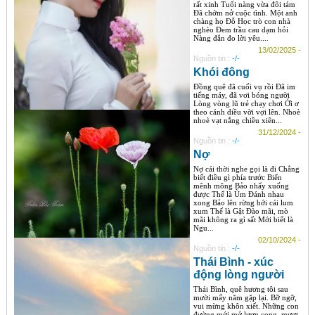
rất xinh Tuổi nàng vừa đôi tám
Đã chớm nở cuộc tình. Một anh
chàng họ Đỗ Học trò con nhà
nghèo Đem trầu cau dạm hỏi
Nàng đắn đo lời yêu....
13/02/2025 -
Nguồn tin :
-/-
Khói đông
Đồng quê đã cuối vụ rồi Đã im
tiếng máy, đã vơi bóng người
Lòng vòng lũ trẻ chạy chơi Ới ơ
theo cánh diều vời vợi lên. Nhoè
nhoè vạt nắng chiều xiên...
31/12/2024 -
Nguồn tin :
-/-
Nợ
Nợ cái thời nghe gọi là đi Chẳng
biết điều gì phía trước Biển
mênh mông Bảo nhẩy xuống
được Thế là Ùm Đánh nhau
xong Bảo lên rừng bới cái lum
xum Thế là Gật Đào mãi, mò
mãi không ra gì sất Mới biết là
Ngu...
02/10/2024 -
Nguồn tin :
-/-
Thái Bình - xúc
động lòng người
Thái Bình, quê hương tôi sau
mười mấy năm gặp lại. Bỡ ngỡ,
vui mừng khôn xiết. Những con
đường mới mở lượn cong, mượt