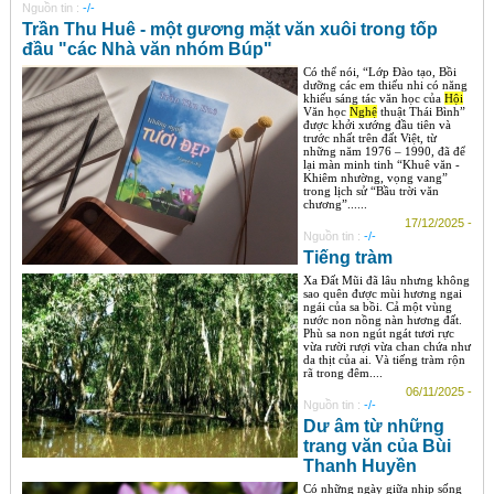
Nguồn tin :
-/-
Trần Thu Huê - một gương mặt văn xuôi trong tốp
đầu "các Nhà văn nhóm Búp"
Có thể nói, “Lớp Đào tạo, Bồi
dưỡng các em thiếu nhi có năng
khiếu sáng tác văn học của
Hội
Văn học
Nghệ
thuật Thái Bình”
được khởi xướng đầu tiên và
trước nhất trên đất Việt, từ
những năm 1976 – 1990, đã để
lại màn minh tinh “Khuê văn -
Khiêm nhường, vọng vang”
trong lịch sử “Bầu trời văn
chương”......
17/12/2025 -
Nguồn tin :
-/-
Tiếng tràm
Xa Đất Mũi đã lâu nhưng không
sao quên được mùi hương ngai
ngái của sa bồi. Cả một vùng
nước non nồng nàn hương đất.
Phù sa non ngút ngát tươi rực
vừa rười rượi vừa chan chứa như
da thịt của ai. Và tiếng tràm rộn
rã trong đêm....
06/11/2025 -
Nguồn tin :
-/-
Dư âm từ những
trang văn của Bùi
Thanh Huyền
Có những ngày giữa nhịp sống