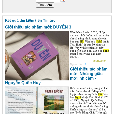
Góc chia sẻ
Liên hệ
Kết quả tìm kiếm trên Tin tức
Tìm kiếm
Giới thiệu tác phẩm mới: DUYÊN 3
Vào tháng 6 năm 2026, “Lớp
đào tạo - bồi dưỡng các em thiếu
nhi có năng khiếu sáng tác văn
học của
Hội
Văn học
Nghệ
thuật
Thái Bình” đi qua 50 năm tạo
lập. Với ý thức chăm lo, xây
dựng nền văn hóa, văn học
nghệ
thuật ở một vùng đất, năm
1976,...
08/07/2026 -
Nguồn tin :
-/-
Giới thiệu tác phẩm
mới: Những giấc
mơ linh cảm -
Nguyễn Quốc Huy
Hơn hai mươi năm, trong số hai
trăm “nhà văn nhí” đi qua “lò
luyện văn chương” của
Hội
Văn
học
Nghệ
thuật Thái Bình (1976
– 1998), Nguyễn Quốc Huy
được triệu về “Lớp đào tạo, bồi
dưỡng các em thiếu nhi có năng
khiếu sáng tác văn học” từ bài
thơ “Biển Đồng Châu” Huy gửi