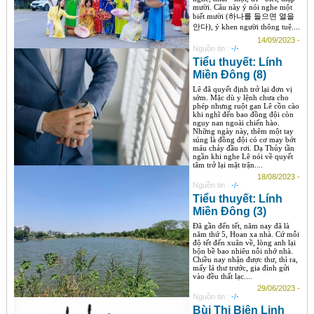
mười. Câu này ý nói nghe một
biết mười (하나를 들으면 열을
안다), ý khen người thông tuệ....
14/09/2023 -
Nguồn tin :
-/-
Tiểu thuyết: Lính
Miền Đông (8)
Lê đã quyết định trở lại đơn vị
sớm. Mặc dù y lệnh chưa cho
phép nhưng ruột gan Lê cồn cào
khi nghĩ đến bao đồng đội còn
nguy nan ngoài chiến hào.
Những ngày này, thêm một tay
súng là đồng đội có cơ may bớt
máu chảy đầu rơi. Dạ Thủy tần
ngần khi nghe Lê nói về quyết
tâm trở lại mặt trận....
18/08/2023 -
Nguồn tin :
-/-
Tiểu thuyết: Lính
Miền Đông (3)
Đã gần đến tết, năm nay đã là
năm thứ 5, Hoan xa nhà. Cứ mỗi
độ tết đến xuân về, lòng anh lại
bộn bề bao nhiêu nỗi nhớ nhà.
Chiều nay nhận được thư, thì ra,
mấy lá thư trước, gia đình gửi
vào đều thất lạc....
29/06/2023 -
Nguồn tin :
-/-
Bùi Thị Biên Linh