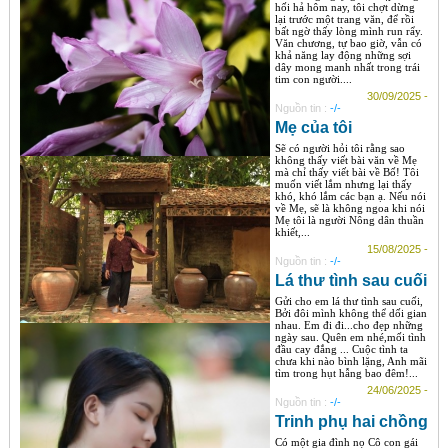
hối hả hôm nay, tôi chợt dừng
lại trước một trang văn, để rồi
bất ngờ thấy lòng mình run rẩy.
Văn chương, tự bao giờ, vẫn có
khả năng lay động những sợi
dây mong manh nhất trong trái
tim con người....
30/09/2025 -
Nguồn tin :
-/-
Mẹ của tôi
Sẽ có người hỏi tôi rằng sao
không thấy viết bài văn về Mẹ
mà chỉ thấy viết bài về Bố! Tôi
muốn viết lắm nhưng lại thấy
khó, khó lắm các bạn ạ. Nếu nói
về Mẹ, sẽ là không ngoa khi nói
Mẹ tôi là người Nông dân thuần
khiết,...
15/08/2025 -
Nguồn tin :
-/-
Lá thư tình sau cuối
Gửi cho em lá thư tình sau cuối,
Bởi đôi mình không thể dối gian
nhau. Em đi đi...cho đẹp những
ngày sau. Quên em nhé,mối tình
đầu cay đắng ... Cuộc tình ta
chưa khi nào bình lặng, Anh mãi
tìm trong hụt hẫng bao đêm!...
24/06/2025 -
Nguồn tin :
-/-
Trinh phụ hai chồng
Có một gia đình nọ Cô con gái