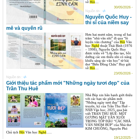
về
Hội
....
30/05/2026 -
Nguồn tin :
-/-
Nguyễn Quốc Huy -
thi sĩ của niềm say
mê và quyến rũ
Hơn hai mươi năm, trong số hai
trăm “nhà văn nhí” đi qua “lò
luyện văn chương” của
Hội
Văn
học
Nghệ
thuật Thái Bình (1976
– 1998), Nguyễn Quốc Huy
được triệu về “Lớp đào tạo, bồi
dưỡng các em thiếu nhi có năng
khiếu sáng tác văn học” từ bài
thơ “Biển Đồng Châu” Huy gửi
về
Hội
....
23/05/2026 -
Nguồn tin :
-/-
Giới thiệu tác phẩm mới "Những ngày tươi đẹp" của
Trần Thu Huê
Nhà Búp xin hân hạnh giới thiệu
với các bạn tác phẩm mới
"Những ngày tươi đẹp" Tập
truyện, ký của Trần Thu Huê –
NXB Văn học, 2025, qua bài
viết TRẦN THU HUÊ: MỘT
GƯƠNG MẶT VĂN XUÔI
TRONG TỐP ĐẦU “CÁC NHÀ
VĂN NHÓM BÚP" của Nhà thơ
KIM CHUÔNG, Nguyên Phó
Chủ tịch
Hội
Văn học
Nghệ
......
19/12/2025 -