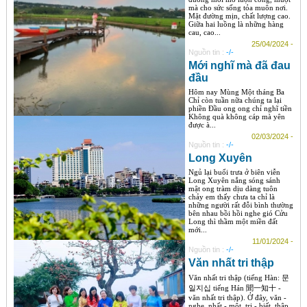
mà cho sức sống tỏa muôn nơi.
Mặt đường mịn, chất lượng cao.
Giữa hai luồng là những hàng
cau, cao...
25/04/2024 -
Nguồn tin :
-/-
Mới nghĩ mà đã đau
đầu
Hôm nay Mùng Một tháng Ba
Chỉ còn tuần nữa chúng ta lại
phiền Đầu ong ong chỉ nghĩ tiền
Không quà không cáp mà yên
được à...
02/03/2024 -
Nguồn tin :
-/-
Long Xuyên
Ngủ lại buổi trưa ở biên viễn
Long Xuyên nắng sóng sánh
mật ong tràm dịu dàng tuôn
chảy em thấy chưa ta chỉ là
những người rất đỗi bình thường
bên nhau bồi hồi nghe gió Cửu
Long thì thầm một miền đất
mới...
11/01/2024 -
Nguồn tin :
-/-
Văn nhất tri thập
Văn nhất tri thập (tiếng Hàn: 문
일지십 tiếng Hán 聞一知十 -
văn nhất tri thập). Ở đây, văn -
nghe, nhất - một, tri - biết, thập