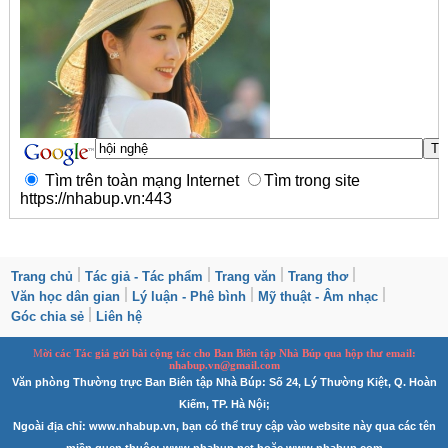
Tìm trên toàn mạng Internet
Tìm trong site
https://nhabup.vn:443
Trang chủ
Tác giả - Tác phẩm
Trang văn
Trang thơ
Văn học dân gian
Lý luận - Phê bình
Mỹ thuật - Âm nhạc
Góc chia sẻ
Liên hệ
M
ời các Tác giả gửi bài
cộng tác
cho Ban
B
iên tập Nhà Búp qua hộp thư email:
nhabup.vn@gmail.com
Văn phòng Thường trực Ban Biên tập Nhà Búp: Số 24, Lý Thường Kiệt, Q. Hoàn
Kiếm, TP. Hà Nội;
Ngoài địa chỉ: www.nhabup.vn, bạn có thể truy cập vào website này qua các tên