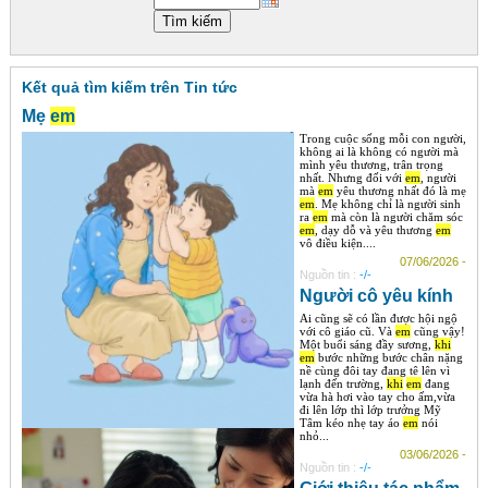
Góc chia sẻ
Liên hệ
Kết quả tìm kiếm trên Tin tức
Tìm kiếm
Mẹ
em
Trong cuộc sống mỗi con người,
không ai là không có người mà
mình yêu thương, trân trọng
nhất. Nhưng đối với
em
, người
mà
em
yêu thương nhất đó là mẹ
em
. Mẹ không chỉ là người sinh
ra
em
mà còn là người chăm sóc
em
, dạy dỗ và yêu thương
em
vô điều kiện....
07/06/2026 -
Nguồn tin :
-/-
Người cô yêu kính
Ai cũng sẽ có lần được hội ngộ
với cô giáo cũ. Và
em
cũng vậy!
Một buổi sáng đầy sương,
khi
em
bước những bước chân nặng
nề cùng đôi tay đang tê lên vì
lạnh đến trường,
khi
em
đang
vừa hà hơi vào tay cho ấm,vừa
đi lên lớp thì lớp trưởng Mỹ
Tâm kéo nhẹ tay áo
em
nói
nhỏ...
03/06/2026 -
Nguồn tin :
-/-