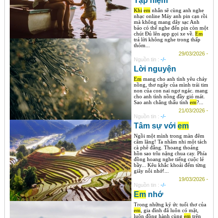
Tạp niệm
Khi
em
nhắn sẽ cùng anh nghe
nhạc online Máy anh pin cạn rồi
mà không mang dây sạc Anh
bảo có thể nghe đến pin còn một
chút Đủ lên app gọi xe về.
Em
trả lời không nghe trong thấp
thỏm...
29/03/2026 -
Nguồn tin :
-/-
Lời nguyện
Em
mang cho anh tình yêu cháy
nồng, thơ ngây của mình trái tim
non của con nai ngơ ngác. mang
cho anh tình nồng đầy gió mát.
Sao anh chẳng thấu tình
em
?...
21/03/2026 -
Nguồn tin :
-/-
Tâm sự với
em
Ngồi một mình trong màn đêm
câm lặng! Ta nhâm nhi một tách
cà phê đắng. Thoang thoảng
hồn sao trĩu nặng chua cay. Phía
đồng hoang nghe tiếng cuộc lẻ
bầy... Kêu khắc khoải đếm từng
giây nỗi nhớ!...
19/03/2026 -
Nguồn tin :
-/-
Em
nhớ
Trong những ký ức tuổi thơ của
em
, gia đình đã luôn có mặt,
luôn đồng hành cùng
em
trên