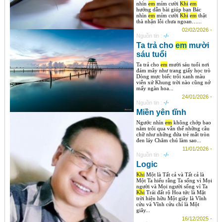
nhìn
em
mỉm cười
Khi
em
hướng dẫn bài giúp bạn Bác
nhìn
em
mỉm cười
Khi
em
thật
thà nhận lỗi chưa ngoan…...
02/02/2026 -
Nguồn tin :
-/-
Ta trả cho
em
mười
sáu tuổi
Ta trả cho
em
mười sáu tuổi nơi
đám mây như trang giấy học trò
Dòng mực biếc trôi xanh màu
viễn xứ Khung trời nào cũng nở
mấy ngàn hoa...
24/01/2026 -
Nguồn tin :
-/-
Miền yên tĩnh
Ngước nhìn
em
không chớp bao
năm trôi qua vẫn thế những câu
chữ như những đứa trẻ mắt tròn
đen láy Chăm chú làm sao...
11/01/2026 -
Nguồn tin :
-/-
Logic
Khi
Một là Tất cả và Tất cả là
Một Ta hiểu rằng Ta sống vì Mọi
người và Mọi người sống vì Ta
Khi
Trái đất rộ Hoa tức là Mặt
trời hiện hữu Một giây là Vĩnh
cửu và Vĩnh cửu chỉ là Một
giây...
16/12/2025 -