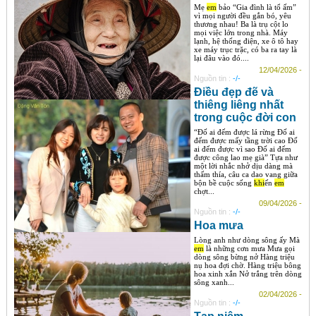
Mẹ
em
bảo “Gia đình là tổ ấm”
vì mọi người đều gắn bó, yêu
thương nhau! Ba là trụ cột lo
mọi việc lớn trong nhà. Máy
lạnh, hệ thống điện, xe ô tô hay
xe máy trục trặc, có ba ra tay là
lại đâu vào đó....
12/04/2026 -
Nguồn tin :
-/-
Điều đẹp đẽ và
thiêng liêng nhất
trong cuộc đời con
“Đố ai đếm được lá rừng Đố ai
đếm được mấy tầng trời cao Đố
ai đếm được vì sao Đố ai đếm
được công lao mẹ già” Tựa như
một lời nhắc nhở dịu dàng mà
thấm thía, câu ca dao vang giữa
bộn bề cuộc sống
khi
ến
em
chợt...
09/04/2026 -
Nguồn tin :
-/-
Hoa mưa
Lòng anh như dòng sông ấy Mà
em
là những cơn mưa Mưa gọi
dòng sông bừng nở Hàng triệu
nụ hoa đợi chờ. Hàng triệu bông
hoa xinh xắn Nở trắng trên dòng
sông xanh...
02/04/2026 -
Nguồn tin :
-/-