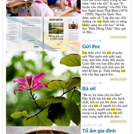
trăm “nhà văn nhí” đi qua “lò
luyện văn chương” của Hội Văn
học Nghệ thuật Thái Bình (1976
– 1998), Nguyễn Quốc Huy
được triệu về “Lớp đào tạo, bồi
dưỡng các
em
thiếu nhi có năng
khi
ếu sáng tác văn học” từ bài
thơ “Biển Đồng Châu” Huy gửi
về Hội....
23/05/2026 -
Nguồn tin :
-/-
Gửi thư
Em
thân yêu! rồi
em
sẽ quên
anh Như quên một giấc ngủ
trưa, một bữa chiều đến muộn.
Cuộc đời còn bao điều phù du
đang đợi Một mối tình qua thì
nhớ để làm gì. Thấy không
em
trời vẫn đẹp ngoài kia...
04/05/2026 -
Nguồn tin :
-/-
Bà ơi!
“Bà ơi, bà cháu yêu bà lắm!”
Đây là lời bài hát
em
yêu thích
nhất, bởi nó nói lên được cảm
xúc của
em
về người bà yêu quý
của mình, người mà
em
trân
trọng và là người yêu
em
hết
mực trong suốt thời ấu thơ....
26/04/2026 -
Nguồn tin :
-/-
Tổ ấm gia đình