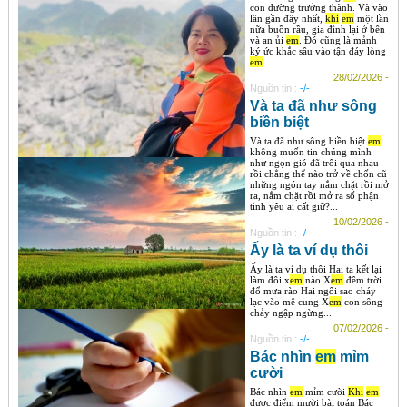
con đường trưởng thành. Và vào
lần gần đây nhất,
khi
em
một lần
nữa buồn rầu, gia đình lại ở bên
và an ủi
em
. Đó cũng là mảnh
ký ức khắc sâu vào tận đáy lòng
em
....
28/02/2026 -
Nguồn tin :
-/-
Và ta đã như sông
biền biệt
Và ta đã như sông biền biệt
em
không muốn tin chúng mình
như ngọn gió đã trôi qua nhau
rồi chẳng thể nào trở về chốn cũ
những ngón tay nắm chặt rồi mở
ra, nắm chặt rồi mở ra số phận
tình yêu ai cất giữ?...
10/02/2026 -
Nguồn tin :
-/-
Ấy là ta ví dụ thôi
Ấy là ta ví dụ thôi Hai ta kết lại
làm đôi x
em
nào X
em
đêm trời
đổ mưa rào Hai ngôi sao cháy
lạc vào mê cung X
em
con sông
chảy ngập ngừng...
07/02/2026 -
Nguồn tin :
-/-
Bác nhìn
em
mỉm
cười
Bác nhìn
em
mỉm cười
Khi
em
được điểm mười bài toán Bác