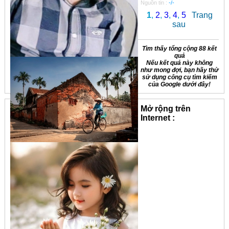
Nguồn tin :
-/-
1
,
2
,
3
,
4
,
5
Trang
sau
Tìm thấy tổng cộng 88 kết
quả
Nếu kết quả này không
như mong đợi, bạn hãy thử
sử dụng công cụ tìm kiếm
của Google dưới đây!
Mở rộng trên
Internet :