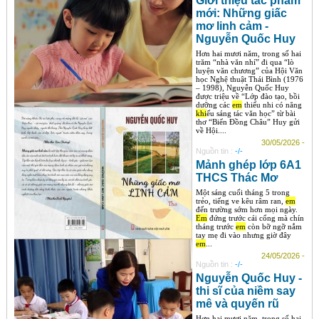
Giới thiệu tác phẩm
mới: Những giấc
mơ linh cảm -
Nguyễn Quốc Huy
Hơn hai mươi năm, trong số hai
trăm “nhà văn nhí” đi qua “lò
luyện văn chương” của Hội Văn
học Nghệ thuật Thái Bình (1976
– 1998), Nguyễn Quốc Huy
được triệu về “Lớp đào tạo, bồi
dưỡng các
em
thiếu nhi có năng
khi
ếu sáng tác văn học” từ bài
thơ “Biển Đồng Châu” Huy gửi
về Hội....
30/05/2026 -
Nguồn tin :
-/-
Mảnh ghép lớp 6A1
THCS Thác Mơ
Một sáng cuối tháng 5 trong
trẻo, tiếng ve kêu râm ran,
em
đến trường sớm hơn mọi ngày.
Em
đứng trước cái cổng mà chín
tháng trước
em
còn bỡ ngỡ nắm
tay mẹ đi vào nhưng giờ đây
em
...
24/05/2026 -
Nguồn tin :
-/-
Nguyễn Quốc Huy -
thi sĩ của niềm say
mê và quyến rũ
Hơn hai mươi năm, trong số hai