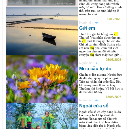
nhàng thế, mảnh mai thế, mỗi
cánh dài cong cong như vành
mắt, bờ môi. Hoa cứ dâng mình
thế, trần trụi, sơ sinh không lá
mềm che chở....
05/05/2026 -
Nguồn tin :
-/-
Gửi em
Thu! Em gái bé bỏng của
chị
!
Thu ơi! Vừa nhận được thư em
là
chị
viết thư ngay cho em đó.
Chỉ tại cái tính đểnh đoảng của
em nên
chị
phải cầm bút viết
ngay thư cho em để kể một
chuyện
chị
chưa thấy bao giờ....
25/03/2026 -
Nguồn tin :
-/-
Mưu cầu tự do
Chuẩn bị lên giường Người Đức
để đôi dép quay ra phía ngoài
Tiện xỏ chân khi thức dậy. Đôi
khi trung niên theo cách ấy
Thường khi không Và bài học tự
do bắt đầu từ đấy....
18/03/2026 -
Nguồn tin :
-/-
Ngoài cửa sổ
Ngoài cửa sổ có cây bàng lá đỏ
Có tháng ba khấp khởi lên
đường Ngoài cửa sổ bầu trời
màu khói nhạt Gió lam chiều
bảng lảng đến rồi đi Ngoài cửa