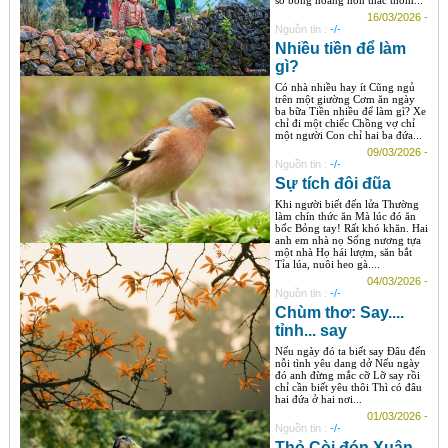
sổ bóng hoàng hôn thắc thỏm...
16/03/2026 -
Nguồn tin :
-/-
Nhiều tiền để làm
gì?
Có nhà nhiều hay ít Cũng ngủ
trên một giường Cơm ăn ngày
ba bữa Tiền nhiều để làm gì? Xe
chỉ đi một chiếc Chồng vợ chỉ
một người Con chỉ hai ba đứa...
09/03/2026 -
Nguồn tin :
-/-
Sự tích đôi đũa
Khi người biết đến lửa Thường
làm chín thức ăn Mà lúc đó ăn
bốc Bỏng tay! Rất khó khăn. Hai
anh em nhà nọ Sống nương tựa
một nhà Họ hái lượm, săn bắt
Tỉa lúa, nuôi heo gà....
04/03/2026 -
Nguồn tin :
-/-
Chùm thơ: Say....
tỉnh... say
Nếu ngày đó ta biết say Đâu đến
nỗi tình yêu dang dở Nếu ngày
đó anh đừng mắc cỡ Lỡ say rồi
chỉ cần biết yêu thôi Thì có đâu
hai đứa ở hai nơi...
01/03/2026 -
Nguồn tin :
-/-
Thỏ Còi đón Xuân