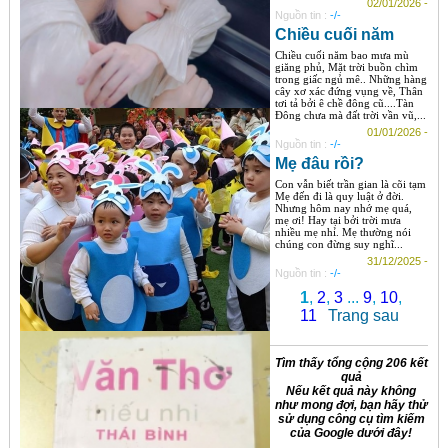
02/01/2026 -
Nguồn tin :
-/-
Chiều cuối năm
Chiều cuối năm bao mưa mù
giăng phủ, Mặt trời buồn chìm
trong giấc ngủ mê.. Những hàng
cây xơ xác đứng vụng về, Thân
tơi tả bởi ê chề đông cũ....Tàn
Đông chưa mà đất trời vần vũ,...
01/01/2026 -
Nguồn tin :
-/-
Mẹ đâu rồi?
Con vẫn biết trần gian là cõi tạm
Mẹ đến đi là quy luật ở đời.
Nhưng hôm nay nhớ mẹ quá,
mẹ ơi! Hay tại bởi trời mưa
nhiều mẹ nhỉ. Mẹ thường nói
chúng con đừng suy nghĩ...
31/12/2025 -
Nguồn tin :
-/-
1
,
2
,
3
...
9
,
10
,
11
Trang sau
Tìm thấy tổng cộng 206 kết
quả
Nếu kết quả này không
như mong đợi, bạn hãy thử
sử dụng công cụ tìm kiếm
của Google dưới đây!