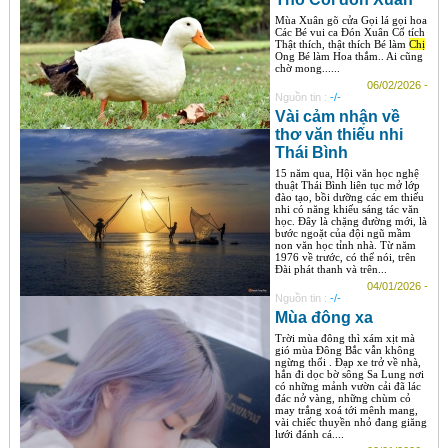
Mùa Xuân gõ cửa Gọi lá gọi hoa
Các Bé vui ca Đón Xuân Cổ tích
Thật thích, thật thích Bé làm
Chị
Ong Bé làm Hoa thắm.. Ai cũng
chờ mong......
06/02/2026 -
Nguồn tin :
-/-
Vài cảm nhận về
thơ văn thiếu nhi
Thái Bình
15 năm qua, Hội văn học nghệ
thuật Thái Bình liên tục mở lớp
đào tạo, bồi dưỡng các em thiếu
nhi có năng khiếu sáng tác văn
học. Đây là chặng đường mới, là
bước ngoặt của đội ngũ mầm
non văn học tỉnh nhà. Từ năm
1976 về trước, có thể nói, trên
Đài phát thanh và trên...
04/01/2026 -
Nguồn tin :
-/-
Mùa đông xa
Trời mùa đông thì xám xịt mà
gió mùa Đông Bắc vẫn không
ngừng thổi . Đạp xe trở về nhà,
hắn đi dọc bờ sông Sa Lung nơi
có những mảnh vườn cải đã lác
đác nở vàng, những chùm cỏ
may trắng xoá tới mênh mang,
vài chiếc thuyền nhỏ đang giăng
lưới đánh cá....