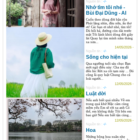
Nguồn tin :
-/-
Nhớ tìm tôi nhé -
Bùi Đại Dũng - AI
Cuốn theo dòng đời bận rộn
Phút lặng nhìn, đâu nữa, ấu thơ
ơi! Các bạn ơi nhớ nhé, tìm tôi!
Dù hối hả, đường còn dài trước
mặt Tôi lánh khỏi dòng đời giây
lát Quay lại tìm mình năm tháng
xa xưa...
14/05/2026 -
Nguồn tin :
-/-
Sống cho hiện tại
Qua ngưỡng tuổi sáu chục Bạn
mới ngộ điều này: Cha mẹ đã
đến lúc Rời xa cõi tạm này ... Đó
cũng là quy luật Chung cho cả
loài người...
12/05/2026 -
Nguồn tin :
-/-
Luật đời
Nếu anh biết quá nhiều Về em
trong quá khứ Mặc cảm cùng
mềm yếu Em sẽ rời xa anh Có
thể, em không thấy Tôi bên em
bao giờ Nếu em biết tận cùng...
12/05/2026 -
Nguồn tin :
-/-
Hoa
Những bông hoa xuân nhẹ