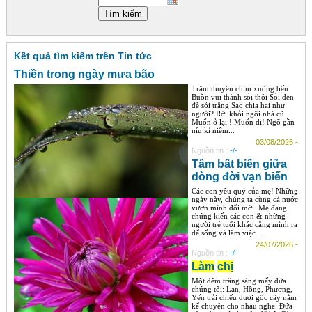
Góc chia sẻ
Liên hệ
Kết quả tìm kiếm trên Tin tức
Tìm kiếm
Thiền trong ngày mưa bão
Trăm thuyền chìm xuống bến
Buồn vui thành sỏi thôi Sỏi đen
đè sỏi trắng Sao chia hai như
người? Rời khỏi ngôi nhà cũ
Muốn ở lại ! Muốn đi! Ngõ gần
níu kỉ niệm...
03/08/2026 -
Nguồn tin :
-/-
Tâm bất biến giữa
dòng đời vạn biến
Các con yêu quý của mẹ! Những
ngày này, chúng ta cùng cả nước
vươn mình đổi mới. Mẹ đang
chứng kiến các con & những
người trẻ tuổi khác căng mình ra
để sống và làm việc....
24/07/2026 -
Nguồn tin :
-/-
Làm
chị
Một đêm trăng sáng mấy đứa
chúng tôi: Lan, Hồng, Phương,
Yến trải chiếu dưới gốc cây nằm
kể chuyện cho nhau nghe. Đứa