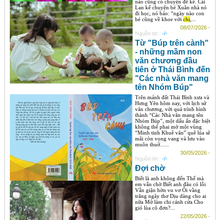
nào cũng có chuyện để kể. Cái
Lan kể chuyện bé Xuân nhà nó
đi học, nó bảo: “ngày nào con
bé cũng về khoe với
chị
,...
08/07/2026 -
Nguồn tin :
-/-
Từ "Búp trên cành"
- những mầm non
văn chương đầu
tiên ở Thái Bình đến
"Các nhà văn mang
tên Nhóm Búp"
Trên mảnh đất Thái Bình xưa và
Hưng Yên hôm nay, với lịch sử
văn chương, với quá trình hình
thành “Các Nhà văn mang tên
Nhóm Búp”, một dấu ấn đặc biệt
không thể phai mờ một vùng
“Minh tinh Khuê văn” quê lúa sẽ
mãi còn vọng vang và lưu vào
muôn thuở......
30/05/2026 -
Nguồn tin :
-/-
Đợi chờ
Biết là anh không đến Thế mà
em vẫn chờ Biết anh đâu có lỗi
Vẫn giận hờn vu vơ Ôi vầng
trăng ngây thơ Dịu dàng cho ai
nữa Mở làm chi cánh cửa Cho
gió lùa cô đơn?...
22/05/2026 -