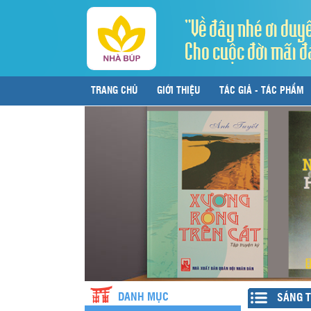
"Về đây nhé ơi duy
Cho cuộc đời mãi đ
TRANG CHỦ
GIỚI THIỆU
TÁC GIẢ - TÁC PHẨM
LIÊN HỆ
DANH MỤC
SÁNG T