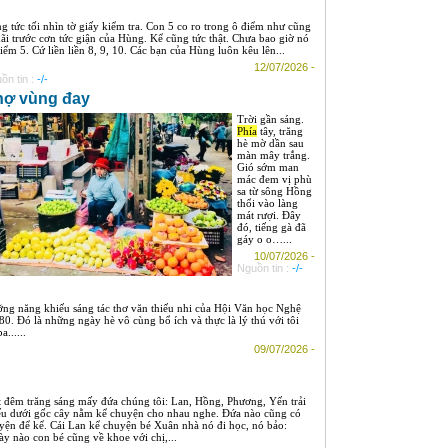
g tức tối nhìn tờ giấy kiểm tra. Con 5 co ro trong ô điểm như cũng
hãi trước cơn tức giận của Hùng. Kể cũng tức thật. Chưa bao giờ nó
điểm 5. Cứ liền liền 8, 9, 10. Các bạn của Hùng luôn kêu lên...
12/07/2026 -
ồn tin :
-/-
ợ vùng đay
Trời gần sáng.
Phía
tây, trăng
hè mờ dần sau
màn mây trắng.
Gió sớm man
mác đem vị phù
sa từ sông Hồng
thổi vào làng
mát rượi. Đây
đó, tiếng gà đã
gáy o o…...
10/07/2026 -
Nguồn tin :
-/-
ng năng khiếu sáng tác thơ văn thiếu nhi của Hội Văn học Nghệ
80. Đó là những ngày hè vô cùng bổ ích và thực là lý thú với tôi
......
09/07/2026 -
 đêm trăng sáng mấy đứa chúng tôi: Lan, Hồng, Phương, Yến trải
ếu dưới gốc cây nằm kể chuyện cho nhau nghe. Đứa nào cũng có
yện để kể. Cái Lan kể chuyện bé Xuân nhà nó đi học, nó bảo:
ày nào con bé cũng về khoe với chị,...