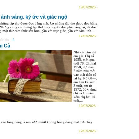
19/07/2026 -
 ánh sáng, ký ức và giác ngộ
những tập thơ được đọc bằng mắt. Có những tập thơ được đọc bằng
. Nhưng cũng có những tập thơ buộc người đọc phải lắng lại, để đọc
g một thứ cảm thức sâu hơn, gần với trực giác, gần với tâm linh....
17/07/2026 -
ồn tin :
-/-
ị Cả
Nhà có năm chị
em gái. Chị cả
1955, mới qua
tuổi 70. Chị hai
1958, đợi thêm
2 năm nữa mới
vào thất thập cổ
lai hy. Nó 60++,
em liền kề kém
3 tuổi, em út
1972, 50+, thua
chị cả 16 năm,
kém chị hai 14
tuổi,...
12/07/2026 -
 vào lòng tiếng lá reo sướt mướt không bóng dáng mặt trời cháy
12/07/2026 -