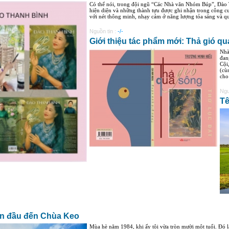
Có thể nói, trong đội ngũ “Các Nhà văn Nhóm Búp”, Đào T
hiện diện và những thành tựu được ghi nhận trong công c
với nét thông minh, nhạy cảm ở năng lượng tỏa sáng và quy
Nguồn tin :
-/-
Giới thiệu tác phẩm mới: Thả gió q
Nhà
đan
Cội
(cù
cho 
Ngu
Tê
ần đầu đến Chùa Keo
Mùa hè năm 1984, khi ấy tôi vừa tròn mười một tuổi. Đó l