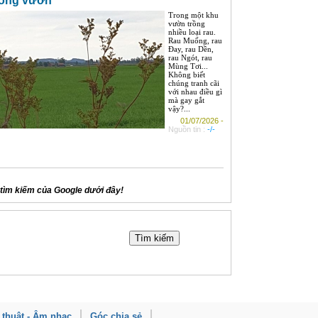
rong vườn
Trong một khu
vườn trồng
nhiều loại rau.
Rau Muống, rau
Đay, rau Dền,
rau Ngót, rau
Mùng Tơi...
Không biết
chúng tranh cãi
với nhau điều gì
mà gay gắt
vậy?...
01/07/2026 -
Nguồn tin :
-/-
tìm kiếm của Google dưới đây!
 thuật - Âm nhạc
Góc chia sẻ