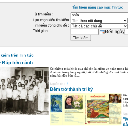
Tìm kiếm nâng cao mục Tin tức
Từ tìm kiếm :
Lựa chọn kiểu tìm kiếm :
Tìm kiếm trong chủ đề :
Thời gian :
Đến ngày
 kiếm trên Tin tức
ỷ Búp trên cành
Có những mùa hè đi qua chỉ còn lại tiếng ve ngân trong 
ở lại mãi trong lòng người, bởi từ đó những ước mơ được
năng bắt đầu bén rễ....
Nguồn tin :
-/-
Đêm trở thành tri kỷ
Kìa
ngư
tượ
hiệ
Ngu
"M
sâ