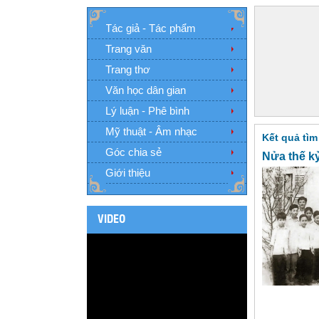
Tác giả - Tác phẩm
Trang văn
Trang thơ
Văn học dân gian
Lý luận - Phê bình
Mỹ thuật - Âm nhạc
Kết quả tìm
Góc chia sẻ
Nửa thế k
Giới thiệu
VIDEO