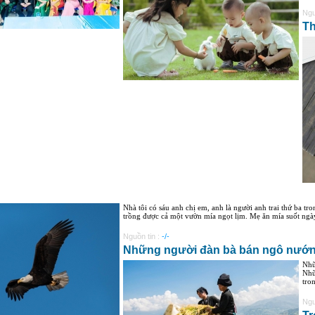
Ngu
Th
Nhà tôi có sáu anh chị em, anh là người anh trai thứ ba tr
trồng được cả một vườn mía ngọt lịm. Mẹ ăn mía suốt ngày
Nguồn tin :
-/-
Những người đàn bà bán ngô nướ
Nhữ
Nhữ
tro
Ngu