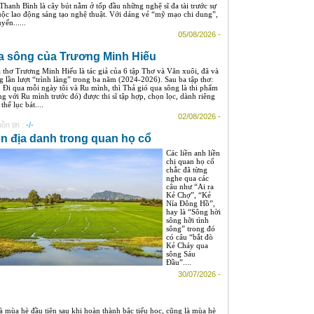
hanh Bình là cây bút nằm ở tốp đầu những nghệ sĩ đa tài trước sự
uộc lao động sáng tạo nghệ thuật. Với dáng vẻ “mỹ mạo chi dung”,
ến......
05/08/2026 -
ua sông của Trương Minh Hiếu
 thơ Trương Minh Hiếu là tác giả của 6 tập Thơ và Văn xuôi, đã và
g lần lượt “trình làng” trong ba năm (2024-2026). Sau ba tập thơ:
, Đi qua mỗi ngày tôi và Ru mình, thì Thả gió qua sông là thi phẩm
ng với Ru mình trước đó) được thi sĩ tập hợp, chọn lọc, dành riêng
thể lục bát....
02/08/2026 -
ồn tin :
-/-
n địa danh trong quan họ cổ
Các liền anh liền
chị quan họ cổ
chắc đã từng
nghe qua các
câu như “Ai ra
Kẻ Chợ”, “Kẻ
Nía Đông Hồ”,
hay là “Sông hời
sông hỡi tình
sông” trong đó
có câu “bắt đò
Kẻ Cháy qua
sông Sáu
Đầu”....
30/07/2026 -
à mùa hè đầu tiên sau khi hoàn thành bậc tiểu học, cũng là mùa hè