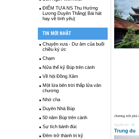
ĐIỂM TỰA NS Thu Hường
Lương Duyên Thắng( Bài hát
hay về tình yêu)
TIN MỚI NHẤT
Chuyện xưa - Dư âm của buổi
chiều ký ức
Chạm
Nửa thế kỷ Búp trên cành
Về hội Đồng Xâm
Một lứa bên trời thắp lửa văn
chương
Nhớ cha
Duyên Nhà Búp
chương trời phú 
50 năm Búp trên cành
Nguồn tin :
-/-
Sự tích bánh đúc
Trung du
Đêm trở thành tri kỷ