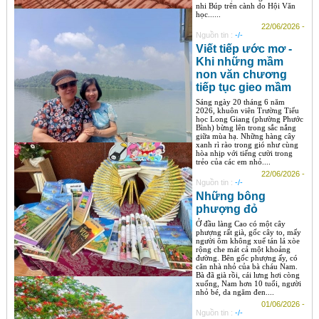
nhi Búp trên cành do Hội Văn
học......
22/06/2026 -
Nguồn tin :
-/-
Viết tiếp ước mơ -
Khi những mầm
non văn chương
tiếp tục gieo mầm
Sáng ngày 20 tháng 6 năm
2026, khuôn viên Trường Tiểu
học Long Giang (phường Phước
Bình) bừng lên trong sắc nắng
giữa mùa hạ. Những hàng cây
xanh rì rào trong gió như cùng
hòa nhịp với tiếng cười trong
trẻo của các em nhỏ....
22/06/2026 -
Nguồn tin :
-/-
Những bông
phượng đỏ
Ở đầu làng Cao có một cây
phượng rất già, gốc cây to, mấy
người ôm không xuể tán lá xòe
rộng che mát cả một khoảng
đường. Bên gốc phượng ấy, có
căn nhà nhỏ của bà cháu Nam.
Bà đã già rồi, cái lưng hơi còng
xuống, Nam hơn 10 tuổi, người
nhỏ bé, da ngăm đen....
01/06/2026 -
Nguồn tin :
-/-