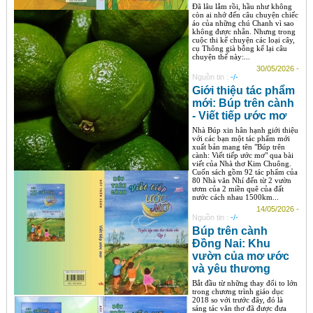
Đã lâu lắm rồi, hầu như không
còn ai nhớ đến câu chuyện chiếc
áo của những chú Chanh vì sao
không được nhẵn. Nhưng trong
cuộc thi kể chuyện các loại cây,
cụ Thông già bỗng kể lại câu
chuyện thế này:...
30/05/2026 -
Nguồn tin :
-/-
Giới thiệu tác phẩm
mới: Búp trên cành
- Viết tiếp ước mơ
Nhà Búp xin hân hạnh giới thiệu
với các bạn một tác phẩm mới
xuất bản mang tên "Búp trên
cành: Viết tiếp ước mơ" qua bài
viết của Nhà thơ Kim Chuông.
Cuốn sách gồm 92 tác phẩm của
80 Nhà văn Nhí đến từ 2 vườn
ươm của 2 miền quê của đất
nước cách nhau 1500km...
14/05/2026 -
Nguồn tin :
-/-
Búp trên cành
Đồng Nai: Khu
vườn của mơ ước
và yêu thương
Bắt đầu từ những thay đổi to lớn
trong chương trình giáo dục
2018 so với trước đây, đó là
sáng tác văn thơ đã được đưa