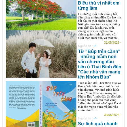
Điều thú vị nhất em
từng làm
Có những mối tình không bắt
đầu bằng những điều lớn lao mà
bắt đầu từ một chiều đông Hà
Nội, gió mùa tràn về qua những
con phố đầy lá sấu rơi, một
chàng sinh viên nghèo ôm
chồng giáo trình cũ bước vội
dưới màn mưa bụi, và một cô...
31/05/2026 -
Nguồn tin :
-/-
Từ "Búp trên cành"
- những mầm non
văn chương đầu
tiên ở Thái Bình đến
"Các nhà văn mang
tên Nhóm Búp"
Trên mảnh đất Thái Bình xưa và
Hưng Yên hôm nay, với lịch sử
văn chương, với quá trình hình
thành “Các Nhà văn mang tên
Nhóm Búp”, một dấu ấn đặc biệt
không thể phai mờ một vùng
“Minh tinh Khuê văn” quê lúa sẽ
mãi còn vọng vang và lưu vào
muôn thuở......
30/05/2026 -
Nguồn tin :
-/-
Sự tích quả chanh