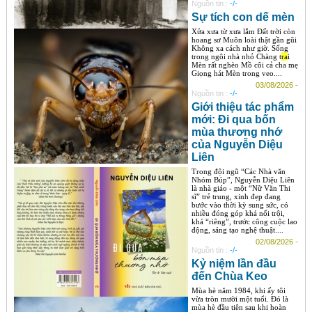
Nguồn tin :
-/-
Sự tích con dế mèn
Xửa xưa từ xưa lắm Đất trời còn
hoang sơ Muôn loài thật gần gũi
Không xa cách như giờ. Sống
trong ngôi nhà nhỏ Chàng t
ra
i
Mèn rất nghèo Mồ côi cả cha mẹ
Giọng hát Mèn trong veo....
03/08/2026 -
Nguồn tin :
-/-
Giới thiệu tác phẩm
mới: Đi qua bốn
mùa thương nhớ
của Nguyễn Diệu
Liên
Trong đội ngũ “Các Nhà văn
Nhóm Búp”, Nguyễn Diệu Liên
là nhà giáo - một “Nữ Văn Thi
sĩ” trẻ trung, xinh đẹp đang
bước vào thời kỳ sung sức, có
nhiều đóng góp khá nổi trội,
khá “riêng”, trước công cuộc lao
động, sáng tạo nghệ thuật....
02/08/2026 -
Nguồn tin :
-/-
Kỷ niệm lần đầu
đến Chùa Keo
Mùa hè năm 1984, khi ấy tôi
vừa tròn mười một tuổi. Đó là
mùa hè đầu tiên sau khi hoàn