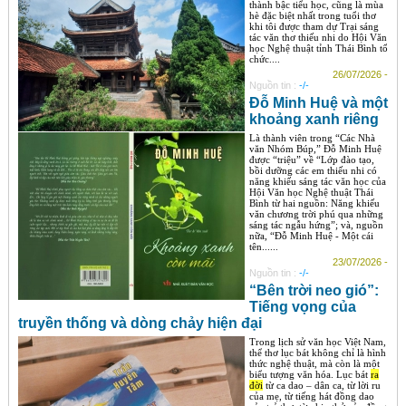
thành bậc tiểu học, cũng là mùa
hè đặc biệt nhất trong tuổi thơ
khi tôi được tham dự Trại sáng
tác văn thơ thiếu nhi do Hội Văn
học Nghệ thuật tỉnh Thái Bình tổ
chức....
26/07/2026 -
Nguồn tin :
-/-
Đỗ Minh Huệ và một
khoảng xanh riêng
Là thành viên trong “Các Nhà
văn Nhóm Búp,” Đỗ Minh Huệ
được “triệu” về “Lớp đào tạo,
bồi dưỡng các em thiếu nhi có
năng khiếu sáng tác văn học của
Hội Văn học Nghệ thuật Thái
Bình từ hai nguồn: Năng khiếu
văn chương trời phú qua những
sáng tác ngẫu hứng”; và, nguồn
nữa, “Đỗ Minh Huệ - Một cái
tên......
23/07/2026 -
Nguồn tin :
-/-
“Bên trời neo gió”:
Tiếng vọng của
truyền thống và dòng chảy hiện đại
Trong lịch sử văn học Việt Nam,
thể thơ lục bát không chỉ là hình
thức nghệ thuật, mà còn là một
biểu tượng văn hóa. Lục bát
ra
đời
từ ca dao – dân ca, từ lời ru
của mẹ, từ tiếng hát đồng dao