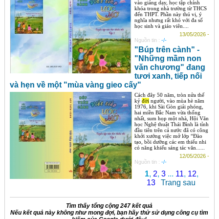
vào giảng dạy, học tập chính
khóa trong nhà trường từ THCS
đến THPT. Phần này thú vị, ý
nghĩa nhưng rất khó với đa số
học sinh và giáo viên....
13/05/2026 -
Nguồn tin :
-/-
"Búp trên cành" -
"Những mầm non
văn chương" đang
tươi xanh, tiếp nối
và hẹn về một "mùa vàng gieo cấy"
Cách đây 50 năm, tròn nửa thế
kỷ
đời
người, vào mùa hè năm
1976, khi Sài Gòn giải phóng,
hai miền Bắc Nam vừa thống
nhất, sum họp một nhà, Hội Văn
học Nghệ thuật Thái Bình là tỉnh
đầu tiên trên cả nước đã có công
khởi xướng việc mở lớp “Đào
tạo, bồi dưỡng các em thiếu nhi
có năng khiếu sáng tác văn......
12/05/2026 -
Nguồn tin :
-/-
1
,
2
,
3
...
11
,
12
,
13
Trang sau
Tìm thấy tổng cộng 247 kết quả
Nếu kết quả này không như mong đợi, bạn hãy thử sử dụng công cụ tìm