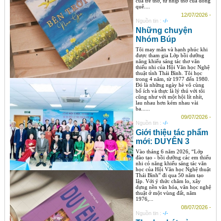
của trẻ thơ, từ nhịp thở của đồng
quê....
12/07/2026 -
Nguồn tin :
-/-
Những chuyện
Nhóm Búp
Tôi may mắn và hạnh phúc khi
được tham gia Lớp bồi dưỡng
năng khiếu sáng tác thơ văn
thiếu nhi của Hội Văn học Nghệ
thuật tỉnh Thái Bình. Tôi học
trong 4 năm, từ 1977 đến 1980.
Đó là những ngày hè vô cùng
bổ ích và thực là lý thú với tôi
cũng như với một hội lít nhít,
lau nhau hơn kém nhau vài
ba......
09/07/2026 -
Nguồn tin :
-/-
Giới thiệu tác phẩm
mới: DUYÊN 3
Vào tháng 6 năm 2026, “Lớp
đào tạo - bồi dưỡng các em thiếu
nhi có năng khiếu sáng tác văn
học của Hội Văn học Nghệ thuật
Thái Bình” đi qua 50 năm tạo
lập. Với ý thức chăm lo, xây
dựng nền văn hóa, văn học nghệ
thuật ở một vùng đất, năm
1976,...
08/07/2026 -
Nguồn tin :
-/-