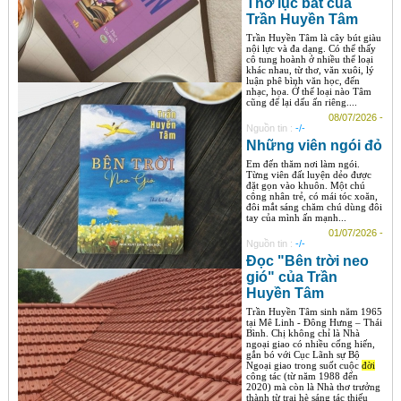
Thơ lục bát của
Trần Huyền Tâm
Trần Huyền Tâm là cây bút giàu
nội lực và đa dạng. Có thể thấy
cô tung hoành ở nhiều thể loại
khác nhau, từ thơ, văn xuôi, lý
luận phê bình văn học, đến
nhạc, họa. Ở thể loại nào Tâm
cũng để lại dấu ấn riêng....
08/07/2026 -
Nguồn tin :
-/-
Những viên ngói đỏ
Em đến thăm nơi làm ngói.
Từng viên đất luyện dẻo được
đặt gọn vào khuôn. Một chú
công nhân trẻ, có mái tóc xoăn,
đôi mắt sáng chăm chú dùng đôi
tay của mình ấn mạnh...
01/07/2026 -
Nguồn tin :
-/-
Đọc "Bên trời neo
gió" của Trần
Huyền Tâm
Trần Huyền Tâm sinh năm 1965
tại Mê Linh - Đông Hưng – Thái
Bình. Chị không chỉ là Nhà
ngoại giao có nhiều cống hiến,
gắn bó với Cục Lãnh sự Bộ
Ngoại giao trong suốt cuộc
đời
công tác (từ năm 1988 đến
2020) mà còn là Nhà thơ trưởng
thành từ trại hè sáng tác thiếu