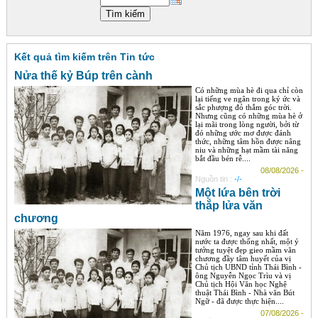
Góc chia sẻ
Liên hệ
Kết quả tìm kiếm trên Tin tức
Tìm kiếm
Nửa thế kỷ Búp trên cành
Có những mùa hè đi qua chỉ còn
lại tiếng ve ngân trong ký ức và
sắc phượng đỏ thắm góc trời.
Nhưng cũng có những mùa hè ở
lại mãi trong lòng người, bởi từ
đó những ước mơ được đánh
thức, những tâm hồn được nâng
niu và những hạt mầm tài năng
bắt đầu bén rễ....
08/08/2026 -
Nguồn tin :
-/-
Một lứa bên trời
thắp lửa văn
chương
Năm 1976, ngay sau khi đất
nước ta được thống nhất, một ý
tưởng tuyệt đẹp gieo mầm văn
chương đầy tâm huyết của vị
Chủ tịch UBND tỉnh Thái Bình -
ông Nguyễn Ngọc Trìu và vị
Chủ tịch Hội Văn học Nghệ
thuật Thái Bình - Nhà văn Bút
Ngữ - đã được thực hiện....
07/08/2026 -