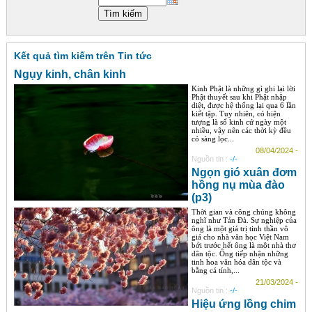
Góc chia sẻ
Liên hệ
Kết quả tìm kiếm trên Tin tức
Tìm kiếm
Ngụy kinh, chân kinh
Kinh Phật là những gì ghi lại lời
Phật thuyết sau khi Phật nhập
diệt, được hệ thống lại qua 6 lần
kiết tập. Tuy nhiên, có hiện
tượng là số kinh cứ ngày một
nhiều, vậy nên các thời kỳ đều
có sàng lọc...
08/04/2024 -
Nguồn tin :
-/-
Ngọn gió xuân đơm
hồng nụ mùa đào
(p3)
Thời gian và công chúng không
nghĩ như Tản Đà. Sự nghiệp của
ông là một giá trị tinh thần vô
giá cho nhà văn học Việt Nam
bởi trước hết ông là một nhà thơ
dân tộc. Ông tiếp nhận những
tinh hoa văn hóa dân tộc và
bằng cá tính,...
21/03/2024 -
Nguồn tin :
-/-
Hiệu ứng lồng chim