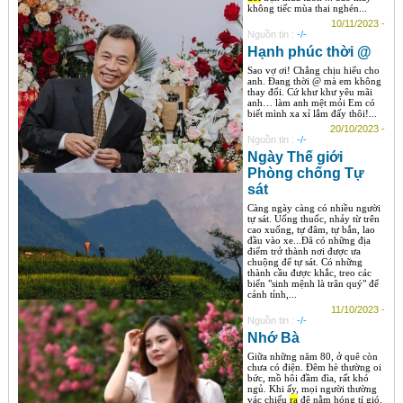
không tiếc mùa thai nghén...
10/11/2023 -
Nguồn tin :
-/-
Hạnh phúc thời @
Sao vợ ơi! Chẳng chịu hiểu cho
anh. Đang thời @ mà em không
thay đổi. Cứ khư khư yêu mãi
anh… làm anh mệt mỏi Em có
biết mình xa xỉ lắm đấy thôi!...
20/10/2023 -
Nguồn tin :
-/-
Ngày Thế giới
Phòng chống Tự
sát
Càng ngày càng có nhiều người
tự sát. Uống thuốc, nhảy từ trên
cao xuống, tự đâm, tự bắn, lao
đầu vào xe...Đã có những địa
điểm trở thành nơi được ưa
chuộng để tự sát. Có những
thành cầu được khắc, treo các
biển "sinh mệnh là trân quý" để
cảnh tỉnh,...
11/10/2023 -
Nguồn tin :
-/-
Nhớ Bà
Giữa những năm 80, ở quê còn
chưa có điện. Đêm hè thường oi
bức, mồ hôi đầm đìa, rất khó
ngủ. Khi ấy, mọi người thường
vác chiếu
ra
đê nằm hóng tí gió.