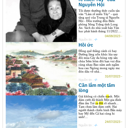
Nguyễn Hội
Tôi được thưởng thức cuốn tản
văn “Làm rể miền Tây” - quà
tặng quý của Trung tá Nguyễn
Hội - Đồn trưởng đồn Biên
phòng Sông Trăng tỉnh Long
An. Sách do nhà xuất bản Văn
học phát hành tháng 11/2022....
04/08/2023 -
Nguồn tin :
-/-
Hồi ức
Đồng quê thẳng cánh cò bay
Đường làng uốn khúc lúa say
đôi mùa Cây đa bóng rợp sân
chùa Sớm hôm đôi bạn vui đùa
cùng nhau Bao năm anh ngắm
hoa cau Ngóng mong ngày mẹ
đón dâu về nhà...
31/07/2023 -
Nguồn tin :
-/-
Cần lắm một tấm
lòng
Giá không có chiến t
ra
nh. Một
đám cưới đã thành Một gia đình
đầm ấm Trẻ
ra
đời
rõ nhanh...
Tạm chưa làm đám cưới. Hai
người thành chiến binh Bắn máy
bay Mỹ đến Cả hai cùng hi
sinh!...
24/07/2023 -
Nguồn tin :
-/-