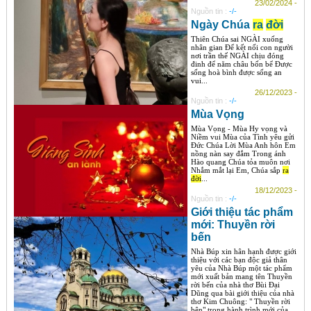
23/02/2024 -
Nguồn tin :
-/-
Ngày Chúa
ra
đời
Thiên Chúa sai NGÀI xuống
nhân gian Để kết nối con người
nơi trần thế NGÀI chịu đóng
đinh để năm châu bốn bể Được
sống hoà bình được sống an
vui...
26/12/2023 -
Nguồn tin :
-/-
Mùa Vọng
Mùa Vọng - Mùa Hy vọng và
Niềm vui Mùa của Tình yêu gửi
Đức Chúa Lời Mùa Anh hôn Em
nồng nàn say đắm Trong ánh
Hào quang Chúa tỏa muôn nơi
Nhắm mắt lại Em, Chúa sắp
ra
đời
...
18/12/2023 -
Nguồn tin :
-/-
Giới thiệu tác phẩm
mới: Thuyền rời
bến
Nhà Búp xin hân hạnh được giới
thiệu với các bạn độc giả thân
yêu của Nhà Búp một tác phẩm
mới xuất bản mang tên Thuyền
rời bến của nhà thơ Bùi Đại
Dũng qua bài giới thiệu của nhà
thơ Kim Chuông: " Thuyền rời
bên" trong hành trình mới của