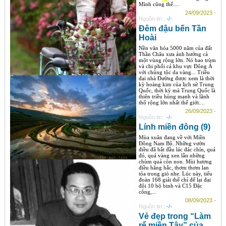
Mình cũng thế....
24/09/2023 -
Nguồn tin :
-/-
Đêm đậu bến Tần
Hoài
Nền văn hóa 5000 năm của đất
Thần Châu xưa ảnh hưởng cả
một vùng rộng lớn. Nó bao trùm
và chi phối cả khu vực Đông Á
với chủng tộc da vàng... Triều
đại nhà Đường được xem là thời
kỳ hoàng kim của lịch sử Trung
Quốc, thời kỳ mà Trung Quốc là
thiên triều hùng mạnh và lãnh
thổ rộng lớn nhất thế giới....
26/09/2023 -
Nguồn tin :
-/-
Lính miền đông (9)
Mùa xuân đang về với Miền
Đông Nam Bộ. Những vườn
điều đã bắt đầu lác đác chín, quả
đỏ, quả vàng xen lẫn những
chùm quả còn non. Mùi hương
điều hăng hắc, thơm thơm lan
tỏa trong gió nhẹ. Lúc này, tiểu
đoàn 168 giải thể chỉ để lại đại
đội 10 bộ binh và C15 Đặc
công,...
08/09/2023 -
Nguồn tin :
-/-
Vẻ đẹp trong “Làm
rể miền Tây” của