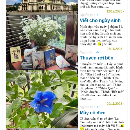
chặng đường chuyển tiếp. Xin
mời các bạn cùng......
12/12/2023 -
Nguồn tin :
-/-
Viết cho ngày sinh
Mình sinh vào ngày 9 tháng 11.
Gần cuối năm. Cứ giỗ bố được
hơn một tháng là sinh nhật của
mình. Bố hy sinh khi mình còn
trong bụng mẹ, mẹ bảo con
quẫy đạp đòi
ra
ghê lắm....
27/11/2023 -
Nguồn tin :
-/-
Thuyền rời bến
“Thuyền rời bến” – Đấy là phút
khởi hành, mang dấu mốc hành
trình tìm về “Bờ Bến”mới. Để
rồi, “Bến bờ rời xa ấy” lại hóa
thành “Bến cũ”, Thành “Quá
khứ” đắp đầy. Thành “cái Nhìn,
cho ta, khi ta ngoái lại”. Thành
cặp phạm trù “Nhân Quả” –
“Nhân duyên”. Thành “Bến mở”
nối dài cho bao nhiêu khát
khao,......
20/11/2023 -
Nguồn tin :
-/-
Mây cô đơn
Cô đơn vốn dĩ tại cô đơn Tại
đám mây mơ lỡ tủi hờn Đất chưa
khát nước mà mây dỗi Vỡ ối...
ra
đời
trận mưa tuôn ... Sao mây