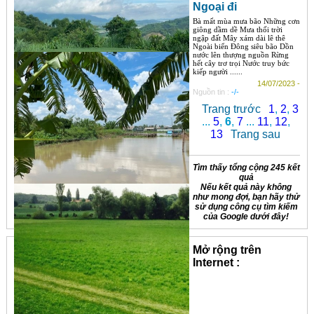
Ngoại đi
Bà mất mùa mưa bão Những cơn
giông dầm dề Mưa thối trời
ngập đất Mây xám dài lê thê
Ngoài biển Đông siêu bão Dồn
nước lên thượng nguồn Rừng
hết cây trơ trọi Nước truy bức
kiếp người ......
14/07/2023 -
Nguồn tin :
-/-
Trang trước
1
,
2
,
3
...
5
,
6
,
7
...
11
,
12
,
13
Trang sau
Tìm thấy tổng cộng 245 kết
quả
Nếu kết quả này không
như mong đợi, bạn hãy thử
sử dụng công cụ tìm kiếm
của Google dưới đây!
Mở rộng trên
Internet :