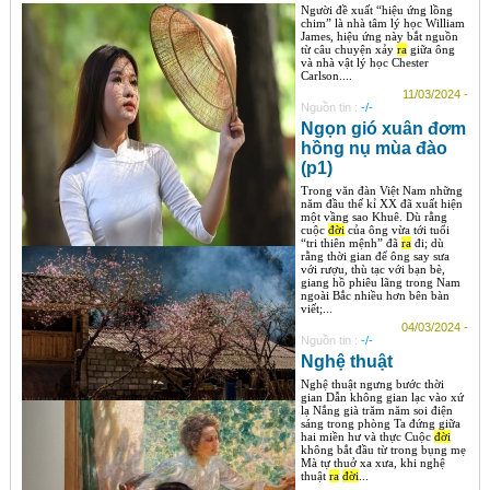
Người đề xuất “hiệu ứng lồng
chim” là nhà tâm lý học William
James, hiệu ứng này bắt nguồn
từ câu chuyện xảy
ra
giữa ông
và nhà vật lý học Chester
Carlson....
11/03/2024 -
Nguồn tin :
-/-
Ngọn gió xuân đơm
hồng nụ mùa đào
(p1)
Trong văn đàn Việt Nam những
năm đầu thế kỉ XX đã xuất hiện
một vầng sao Khuê. Dù rằng
cuộc
đời
của ông vừa tới tuổi
“tri thiên mệnh” đã
ra
đi; dù
rằng thời gian để ông say sưa
với rượu, thù tạc với bạn bè,
giang hồ phiêu lãng trong Nam
ngoài Bắc nhiều hơn bên bàn
viết;...
04/03/2024 -
Nguồn tin :
-/-
Nghệ thuật
Nghệ thuật ngưng bước thời
gian Dẫn không gian lạc vào xứ
lạ Nắng già trăm năm soi điện
sáng trong phòng Ta đứng giữa
hai miền hư và thực Cuộc
đời
không bắt đầu từ trong bụng mẹ
Mà tự thuở xa xưa, khi nghệ
thuật
ra
đời
...