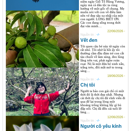
niệm ngày Giỗ Tổ Hùng Vương,
ngày mà cả dân tộc ta cùng
hướng về một gốc rễ chung. Mẹ
muốn nói với con về điều làm
nên vẻ đẹp sâu xa nhất của một
con người: LÒNG BIẾT ƠN.
Các con đang sống trong thời
đại văn minh....
22/06/2026 -
Nguồn tin :
-/-
Vết đen
Tôi quen cậu bé này từ ngày còn
rất nhỏ. Tôi nhớ là hồi ấy tôi
thường cầm đầu đám trẻ con cắt
tàu chuối về làm súng, đeo lủng
lẳng trên vai, phát nghe roàn
roạt. Nó là một đứa bé xinh xắn,
trắng trẻo, đôi mắt mở to trong
sáng....
18/06/2026 -
Nguồn tin :
-/-
Chị tôi
Người ta bảo con gái chỉ có một
thời đó là thời đẹp nhất. Nhưng
cái thời ấy chị tôi đã vĩnh viễn đi
qua để lại trong lòng một
khoảng trống không lấy gì bù
đắp nổi. Chị đã đến cái tuổi lỡ
làng....
12/06/2026 -
Nguồn tin :
-/-
Người cô yêu kính