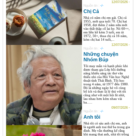
12/07/2026 -
Nguồn tin :
-/-
Chị Cả
Nhà có năm chị em gái. Chị cả
1955, mới qua tuổi 70. Chị hai
1958, đợi thêm 2 năm nữa mới
vào thất thập cổ lai hy. Nó 60++,
em liền kề kém 3 tuổi, em út
1972, 50+, thua chị cả 16 năm,
kém chị hai 14 tuổi,...
12/07/2026 -
Nguồn tin :
-/-
Những chuyện
Nhóm Búp
Tôi may mắn và hạnh phúc khi
được tham gia Lớp bồi dưỡng
năng khiếu sáng tác thơ văn
thiếu nhi của Hội Văn học Nghệ
thuật tỉnh Thái Bình. Tôi học
trong 4 năm, từ 1977 đến 1980.
Đó là những ngày hè vô cùng
bổ ích và thực là lý thú với tôi
cũng như với một hội lít nhít,
lau nhau hơn kém nhau vài
ba......
09/07/2026 -
Nguồn tin :
-/-
Anh tôi
Nhà tôi có sáu anh chị em, anh
là người anh trai thứ ba trong gia
đình. Mẹ vẫn thường kể rằng
khi mang thai anh, nhà tôi trồng