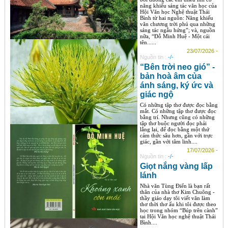
năng khiếu sáng tác văn học của
Hội Văn học Nghệ thuật Thái
Bình từ hai nguồn: Năng khiếu
văn chương trời phú qua những
sáng tác ngẫu hứng”; và, nguồn
nữa, “Đỗ Minh Huệ - Một cái
tên......
23/07/2026 -
Nguồn tin :
-/-
“Bên trời neo gió” -
bản hoà âm của
ánh sáng, ký ức và
giác ngộ
Có những tập thơ được đọc bằng
mắt. Có những tập thơ được đọc
bằng trí. Nhưng cũng có những
tập thơ buộc người đọc phải
lắng lại, để đọc bằng một thứ
cảm thức sâu hơn, gần với trực
giác, gần với tâm linh....
17/07/2026 -
Nguồn tin :
-/-
Giọt nắng vàng lấp
lánh
Nhà văn Tùng Điển là bạn rất
thân của nhà thơ Kim Chuông -
thầy giáo dạy tôi viết văn làm
thơ thời thơ ấu khi tôi được theo
học trong nhóm “Búp trên cành”
tại Hội Văn học nghệ thuật Thái
Bình....