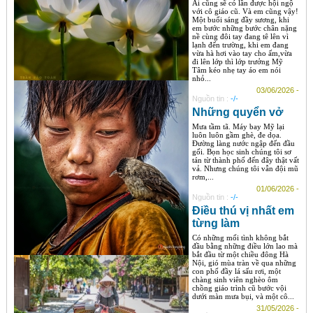
Ai cũng sẽ có lần được hội ngộ
với cô giáo cũ. Và em cũng vậy!
Một buổi sáng đầy sương, khi
em bước những bước chân nặng
nề cùng đôi tay đang tê lên vì
lạnh đến trường, khi em đang
vừa hà hơi vào tay cho ấm,vừa
đi lên lớp thì lớp trưởng Mỹ
Tâm kéo nhẹ tay áo em nói
nhỏ...
03/06/2026 -
Nguồn tin :
-/-
Những quyển vở
Mưa tầm tã. Máy bay Mỹ lại
luôn luôn gầm ghè, đe dọa.
Đường làng nước ngập đến đầu
gối. Bọn học sinh chúng tôi sơ
tán từ thành phố đến đây thật vất
vả. Nhưng chúng tôi vẫn đội mũ
rơm,...
01/06/2026 -
Nguồn tin :
-/-
Điều thú vị nhất em
từng làm
Có những mối tình không bắt
đầu bằng những điều lớn lao mà
bắt đầu từ một chiều đông Hà
Nội, gió mùa tràn về qua những
con phố đầy lá sấu rơi, một
chàng sinh viên nghèo ôm
chồng giáo trình cũ bước vội
dưới màn mưa bụi, và một cô...
31/05/2026 -