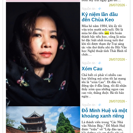
bom Mỹ trút ngay gần đó....
26/07/2026 -
Nguồn tin :
-/-
Kỷ niệm lần đầu
đến Chùa Keo
Mùa hè năm 1984, khi ấy tôi
vừa tròn mười một tuổi. Đó là
mùa hè đầu tiên
sau
khi hoàn
thành bậc tiểu học, cũng là mùa
hè đặc biệt nhất trong tuổi thơ
khi tôi được tham dự Trại sáng
tác văn thơ thiếu nhi do Hội Văn
học Nghệ thuật tỉnh Thái Bình tổ
chức....
26/07/2026 -
Nguồn tin :
-/-
Xóm Cau
Chả biết có phải vì nhiều cau
hay không mà xóm tôi lại mang
tên là “xóm Cau”. Đi đâu về,
đứng tận ở đầu làng, tôi đã nhận
thấy xóm qua những ngọn cau
cao vút, thẳng đuột. Bà tôi bảo
ngày...
26/07/2026 -
Nguồn tin :
-/-
Đỗ Minh Huệ và một
khoảng xanh riêng
Là thành viên trong “Các Nhà
văn Nhóm Búp,” Đỗ Minh Huệ
được “triệu” về “Lớp đào tạo,
bồi dưỡng các em thiếu nhi có