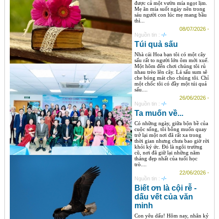
được cả một vườn mía ngọt lịm.
Mẹ ăn mía suốt ngày nên trong
sáu người con lúc mẹ mang bầu
thì...
08/07/2026 -
Nguồn tin :
-/-
Túi quả sấu
Nhà cái Hoa bạn tôi có một cây
sấu rất to người lớn ôm mới xuể.
Một hôm đến chơi chúng tôi rủ
nhau trèo lên cây. Lá sấu sum sê
che bóng mát cho chúng tôi. Chỉ
một chốc tôi có đầy một túi quả
sấu....
26/06/2026 -
Nguồn tin :
-/-
Ta muốn về...
Có những ngày, giữa bộn bề của
cuộc sống, tôi bỗng muốn quay
trở lại một nơi đã rất xa trong
thời gian nhưng chưa bao giờ rời
khỏi ký ức. Đó là ngôi trường
cũ, nơi đã giữ lại những năm
tháng đẹp nhất của tuổi học
trò....
22/06/2026 -
Nguồn tin :
-/-
Biết ơn là cội rễ -
dấu vết của văn
minh
Con yêu dấu! Hôm nay, nhân kỷ