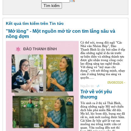
Góc chia sẻ
Liên hệ
Kết quả tìm kiếm trên Tin tức
Tìm kiếm
"Mở lòng" - Một nguồn mở từ con tim lắng sâu và
nồng đợm
Có thể nói, trong đội ngũ “Các
Nhà văn Nhóm Búp”, Đào
Thanh Bình là cây bút nằm ở tốp
đầu những nghệ sĩ đa tài trước
sự hiện diện và những thành tựu
được ghi nhận trong công cuộc
lao động sáng tạo nghệ thuật.
Với dáng vẻ “mỹ mạo chi
dung”, với nét thông minh, nhạy
cảm ở năng lượng tỏa sáng và
quyến......
05/08/2026 -
Nguồn tin :
-/-
Trở về với yêu
thương
Tôi sinh ra ở thị xã Thái Bình,
đúng những ngày Mỹ mở chiến
dịch bắn phá miền Bắc dữ dội.
Mẹ kể, lúc bom dội, bụng mẹ đã
rất to, mãi mới xuống được hầm.
Cái hầm ấy bây giờ là vạt rau
muống mẹ trồng trước cửa cơ
quan. Vừa xuống đến nơi thì