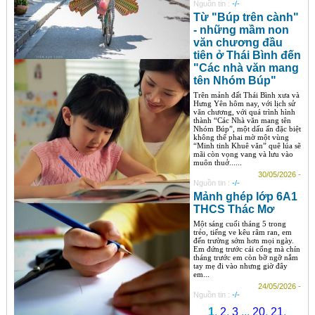
Nguồn tin :
-/-
Từ "Búp trên cành"
- những mầm non
văn chương đầu
tiên ở Thái Bình đến
"Các nhà văn mang
tên Nhóm Búp"
Trên mảnh đất Thái Bình xưa và
Hưng Yên hôm nay, với lịch sử
văn chương, với quá trình hình
thành “Các Nhà văn mang tên
Nhóm Búp”, một dấu ấn đặc biệt
không thể phai mờ một vùng
“Minh tinh Khuê văn” quê lúa sẽ
mãi còn vọng vang và lưu vào
muôn thuở......
30/05/2026 -
Nguồn tin :
-/-
Mảnh ghép lớp 6A1
THCS Thác Mơ
Một sáng cuối tháng 5 trong
trẻo, tiếng ve kêu râm ran, em
đến trường sớm hơn mọi ngày.
Em đứng trước cái cổng mà chín
tháng trước em còn bỡ ngỡ nắm
tay mẹ đi vào nhưng giờ đây
em...
24/05/2026 -
Nguồn tin :
-/-
1
,
2
,
3
...
20
,
21
,