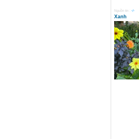
Nguồn tin :
-/-
Xanh