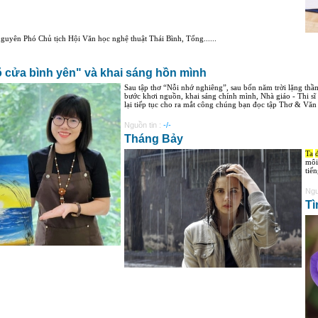
ên Phó Chủ tịch Hội Văn học nghệ thuật Thái Bình, Tổng......
 cửa bình yên" và khai sáng hồn mình
Sau tập thơ “Nỗi nhớ nghiêng”, sau bốn năm trời lặng thầm
bước khơi nguồn, khai sáng chính mình, Nhà giáo - Thi 
lại tiếp tục cho ra mắt công chúng bạn đọc tập Thơ & Văn x
Nguồn tin :
-/-
Tháng Bảy
Ta
môi
tiế
Ngu
Tì