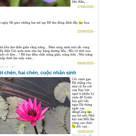
bần thần,...
27/06/2025 -
i ngày Hè gieo những hạt mê say Để thu đủng đỉnh đầy
ta
y hoa
22/06/2025 -
hả hồn thơ thẩn giữa vầng trăng... Đêm sóng sánh một sắc vàng
ền diệu Gió mơn man nhẹ lay hàng dương liễu , Rồi vô tình xoa
 nỗi cô đơn... ! Đã bao đêm chắc trăng giận, trăng hờn , Nên trăng
 nấp dưới làn mây xám...
09/06/2025 -
ồn tin :
-/-
t chén, hai chén, cuộc nhân sinh
Cốc rượu gạo
Đã chẳng còn
như cũ So với
xưa Nay bớt
ngọt ít nhiều Ly
rượu đế Trước
hay giờ vẫn
ngọt Dù tháng
ngày cay
đắngCũng
ta
n
sau bờ môi Nhớ
khi xưa Mỗi lần
cùng cạn chén
Ta
dốc cạn...
16/05/2025 -
Nguồn tin :
-/-