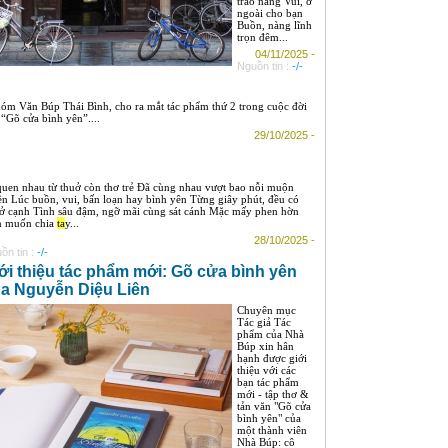
trao nàng Vui, ở
ngoài cho bạn
Buồn, nàng lĩnh
trọn đêm...
04/11/2025 -
Nguồn tin :
-/-
m Văn Búp Thái Bình, cho ra mắt tác phẩm thứ 2 trong cuộc đời
 “Gõ cửa bình yên”....
29/10/2025 -
uen nhau từ thuở còn thơ trẻ Đã cùng nhau vượt bao nỗi muộn
ền Lúc buồn, vui, bấn loạn hay bình yên Từng giây phút, đều có
ở cạnh Tình sâu đậm, ngỡ mãi cùng sát cánh Mặc mấy phen hờn
n muốn chia
ta
y...
28/10/2025 -
ồn tin :
-/-
ới thiệu tác phẩm mới: Gõ cửa bình yên
a Nguyễn Diệu Liên
Chuyên mục
Tác giả Tác
phẩm của Nhà
Búp xin hân
hạnh được giới
thiệu với các
bạn tác phẩm
mới - tập thơ &
tản văn "Gõ cửa
bình yên" của
một thành viên
Nhà Búp: cô