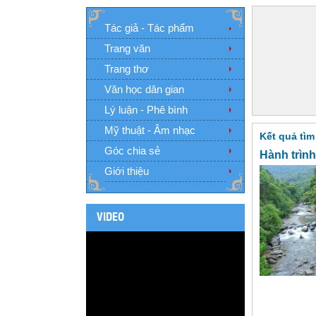
Tác giả - Tác phẩm
Trang văn
Trang thơ
Văn học dân gian
Lý luận - Phê bình
Mỹ thuật - Âm nhạc
Kết quả tìm
Góc chia sẻ
Hành trình
Giới thiệu
VIDEO