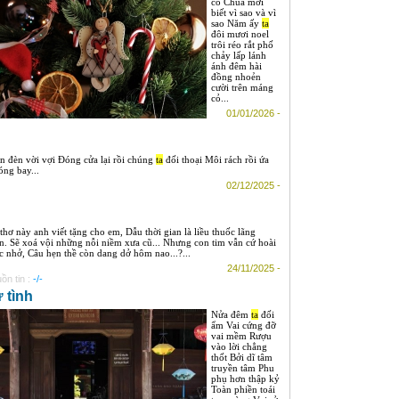
có Chúa mới
biết vì sao và vì
sao Năm ấy
ta
đôi mươi noel
trôi réo rắt phố
chảy lấp lánh
ánh đêm hài
đồng nhoẻn
cười trên máng
cỏ...
01/01/2026 -
gọn đèn vời vợi Đóng cửa lại rồi chúng
ta
đối thoại Môi rách rồi ứa
ng bay...
02/12/2025 -
 thơ này anh viết tặng cho em, Dẫu thời gian là liều thuốc lãng
n. Sẽ xoá vội những nỗi niềm xưa cũ... Nhưng con tim vẫn cứ hoài
c nhở, Câu hẹn thề còn dang dở hôm nao...?...
24/11/2025 -
ồn tin :
-/-
 tình
Nửa đêm
ta
đối
ẩm Vai cứng đỡ
vai mềm Rượu
vào lời chẳng
thốt Bởi dĩ tâm
truyền tâm Phu
phụ hơn thập kỷ
Toàn phiền toái