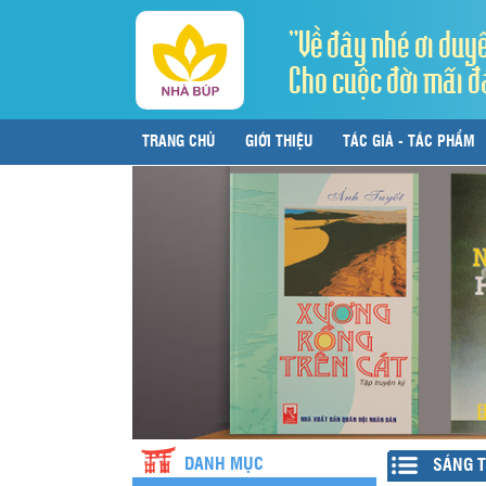
"Về đây nhé ơi duy
Cho cuộc đời mãi đ
TRANG CHỦ
GIỚI THIỆU
TÁC GIẢ - TÁC PHẨM
LIÊN HỆ
DANH MỤC
SÁNG T