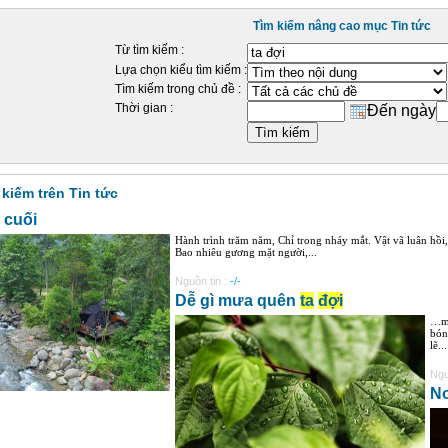
Tìm kiếm nâng cao mục Tin tức
Từ tìm kiếm :
Lựa chọn kiểu tìm kiếm :
Tìm kiếm trong chủ đề :
Thời gian :
Đến ngày
 kiếm trên Tin tức
 cuối
Hành trình trăm năm, Chỉ trong nháy mắt. Vật vã luân h
Bao nhiêu gương mặt người,...
Nguồn tin :
-/-
Dễ gì mưa quên
ta
đợi
…mư
bón
lẽ...
Ngu
No