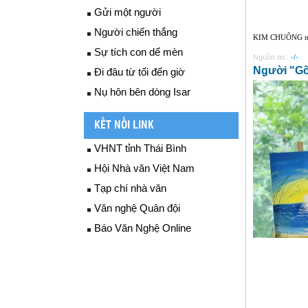
Gửi một người
Người chiến thắng
KIM CHUÔNG nguy
Sự tích con dế mèn
Nguồn tin :
-/-
Người "Gõ
Đi đâu từ tối đến giờ
Nụ hôn bên dòng Isar
KẾT NỐI LINK
VHNT tỉnh Thái Bình
Hội Nhà văn Việt Nam
Tạp chí nhà văn
Văn nghệ Quân đội
Báo Văn Nghệ Online