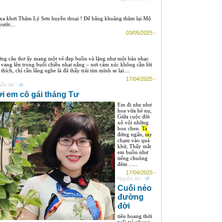
xa khơi Thăm Lý Sơn huyền thoại ! Để bâng khuâng thăm lại Mộ
rước...
03/05/2025 -
ng câu thơ ấy mang một vẻ đẹp buồn và lặng như một bản nhạc
 vang lên trong buổi chiều nhạt nắng – nơi cảm xúc không cần lời
 thích, chỉ cần lắng nghe là đã thấy trái tim mình se lại....
17/04/2025 -
ồn tin :
-/-
i em cô gái tháng Tư
Em đi nhẹ như
hoa vừa hé nụ,
Giữa cuộc đời
xô vội những
bon chen.
Ta
đứng ngẩn,
ta
y
chạm vào quá
khứ, Thấy mắt
em buồn như
tiếng chuông
đêm…...
17/04/2025 -
Nguồn tin :
-/-
Cuối nẻo
đường
đời
tiêu hoang thời
tuổi trẻ phung