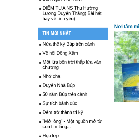
ĐIỂM TỰA NS Thu Hường
Lương Duyên Thắng( Bài hát
hay về tình yêu)
Nơi tâm m
TIN MỚI NHẤT
Nửa thế kỷ Búp trên cành
Về hội Đồng Xâm
Một lứa bên trời thắp lửa văn
chương
Nhớ cha
Duyên Nhà Búp
50 năm Búp trên cành
Sự tích bánh đúc
Đêm trở thành tri kỷ
"Mở lòng" - Một nguồn mở từ
con tim lắng...
Họp lớp