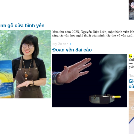
ình gõ cửa bình yên
Mùa thu năm 2025, Nguyễn Diệu Liên, một thành viên Nhó
sáng tác văn học nghệ thuật của mình: tập thơ và văn xuôi
Nguồn tin :
-/-
Đoạn yên đại cáo
Ta
q
phi
em 
giậ
Ngu
Gi
củ