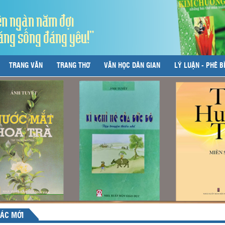
ên ngàn năm đợi
áng sống đáng yêu!"
TRANG VĂN
TRANG THƠ
VĂN HỌC DÂN GIAN
LÝ LUẬN - PHÊ B
ÁC MỚI