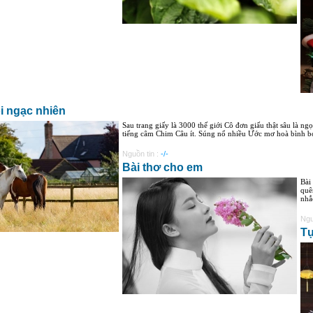
i ngạc nhiên
Sau trang giấy là 3000 thế giới Cô đơn giấu thật sâu là n
tiếng câm Chim Câu ít. Súng nổ nhiều Ước mơ hoà bình bó
Nguồn tin :
-/-
Bài thơ cho em
Bài
quê
nhắ
Ngu
Tự