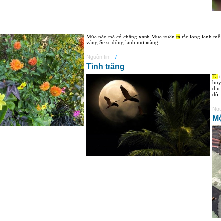
Mùa nào mà cỏ chẳng xanh Mưa xuân
ta
rắc long lanh mỗ
vàng Se se đông lạnh mơ màng...
Nguồn tin :
-/-
Tình trăng
Ta
t
huy
dịu
dỗi
Ngu
Mộ