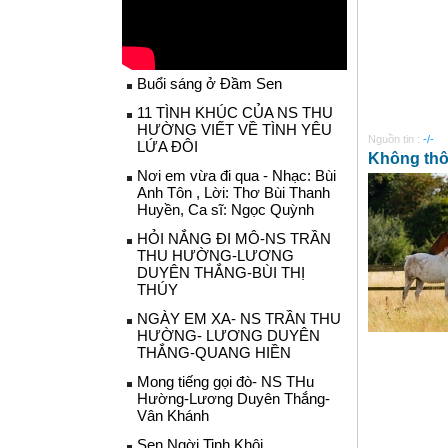
Buổi sáng ở Đầm Sen
11 TÌNH KHÚC CỦA NS THU
HƯỜNG VIẾT VỀ TÌNH YÊU
Nguồn tin :
-/-
LỨA ĐÔI
Không thô
Nơi em vừa đi qua - Nhạc: Bùi
Anh Tôn , Lời: Thơ Bùi Thanh
Huyền, Ca sĩ: Ngọc Quỳnh
HỎI NẮNG ĐI MÔ-NS TRẦN
THU HƯỜNG-LƯƠNG
DUYÊN THẮNG-BÙI THỊ
THÚY
NGÀY EM XA- NS TRẦN THU
HƯỜNG- LƯƠNG DUYÊN
THẮNG-QUANG HIỀN
Mong tiếng gọi đò- NS THu
Hường-Lương Duyên Thắng-
Vân Khánh
Sen Ngời Tinh Khôi