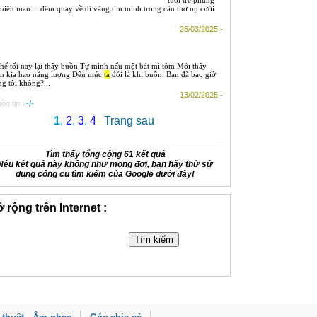
i miên man… đêm quay về dĩ vãng tìm mình trong câu thơ nụ cười
25/03/2025 -
thế tối nay lại thấy buồn Tự mình nấu một bát mì tôm Mới thấy
n kia hao năng lượng Đến mức
ta
đói lả khi buồn. Bạn đã bao giờ
ng tôi không?...
13/02/2025 -
ồn tin :
-/-
1
,
2
,
3
,
4
Trang sau
Tìm thấy tổng cộng 61 kết quả
Nếu kết quả này không như mong đợi, bạn hãy thử sử
dụng công cụ tìm kiếm của Google dưới đây!
 rộng trên Internet :