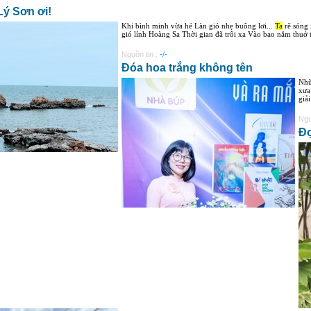
 Lý Sơn ơi!
Khi bình minh vừa hé Làn gió nhẹ buông lơi...
Ta
rẽ sóng 
gió lính Hoàng Sa Thời gian đã trôi xa Vào bao năm thuở t
Nguồn tin :
-/-
Đóa hoa trắng không tên
Nhữ
xưa
giải
Ngu
Đợ