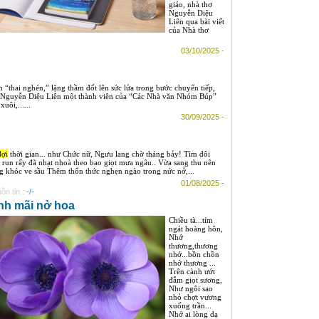
giáo, nhà thơ
Nguyễn Diệu
Liên qua bài viết
của Nhà thơ
03/10/2025 -
 “thai nghén,” lặng thầm đốt lên sức lửa trong bước chuyển tiếp,
sĩ Nguyễn Diệu Liên một thành viên của “Các Nhà văn Nhóm Búp”
uôi,......
30/09/2025 -
đợi
thời gian... như Chức nữ, Ngưu lang chờ tháng bảy! Tìm đôi
 run rẩy đã nhạt nhoà theo bao giọt mưa ngâu.. Vừa sang thu nên
ng khóc ve sầu Thêm thổn thức nghẹn ngào trong nức nở,...
01/08/2025 -
ồn tin :
-/-
nh mãi nở hoa
Chiều tà...tím
ngát hoàng hôn,
Nhớ
thương,thương
nhớ...bồn chồn
nhớ thương ...
Trên cành ướt
đẫm giọt sương,
Như ngôi sao
nhỏ chợt vương
xuống trần...
Nhớ ai lòng dạ