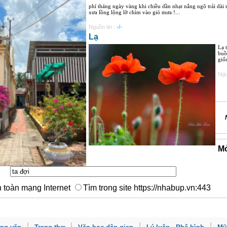
phí tháng ngày vàng khi chiều dần nhạt nắng ngõ trải dà
xưa lồng lộng lỡ chìm vào gió mưa !...
Nguồn tin :
-/-
Lạ
Lạ 
buồ
giố
Ngu
Mở
n toàn mạng Internet
Tìm trong site https://nhabup.vn:443