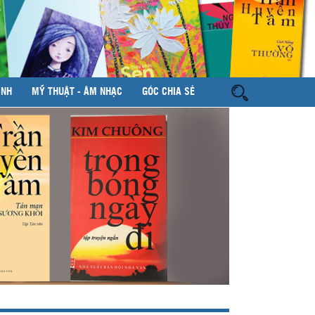
ÌNH
MỸ THUẬT - ÂM NHẠC
GÓC CHIA SẺ