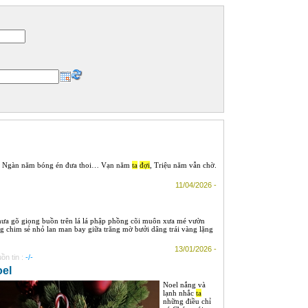
ồi, Ngàn năm bóng én đưa thoi… Vạn năm
ta
đợi
, Triệu năm vẫn chờ.
11/04/2026 -
a gõ giọng buồn trên lá lá phập phồng cõi muôn xưa mé vườn
g chim sẻ nhỏ lan man bay giữa trăng mờ bưởi dâng trái vàng lặng
13/01/2026 -
ồn tin :
-/-
el
Noel nắng và
lạnh nhắc
ta
những điều chỉ