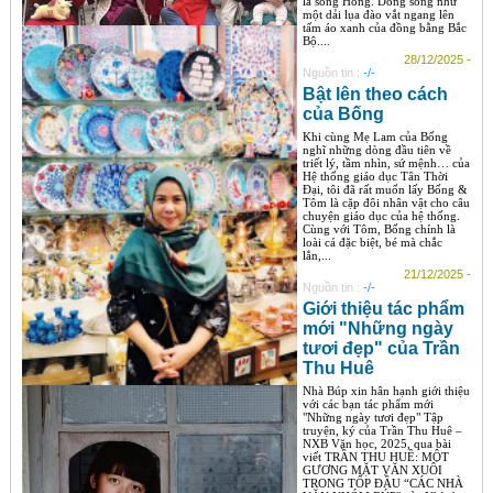
là sông Hồng. Dòng sông như
một dải lụa đào vắt ngang lên
tấm áo xanh của đồng bằng Bắc
Bộ....
28/12/2025 -
Nguồn tin :
-/-
Bật lên theo cách
của Bống
Khi cùng Mẹ Lam của Bống
nghĩ những dòng đầu tiên về
triết lý, tầm nhìn, sứ mệnh… của
Hệ thống giáo dục Tân Thời
Đại, tôi đã rất muốn lấy Bống &
Tôm là cặp đôi nhân vật cho câu
chuyện giáo dục của hệ thống.
Cùng với Tôm, Bống chính là
loài cá đặc biệt, bé mà chắc
lẳn,...
21/12/2025 -
Nguồn tin :
-/-
Giới thiệu tác phẩm
mới "Những ngày
tươi đẹp" của Trần
Thu Huê
Nhà Búp xin hân hạnh giới thiệu
với các bạn tác phẩm mới
"Những ngày tươi đẹp" Tập
truyện, ký của Trần Thu Huê –
NXB Văn học, 2025, qua bài
viết TRẦN THU HUÊ: MỘT
GƯƠNG MẶT VĂN XUÔI
TRONG TỐP ĐẦU “CÁC NHÀ