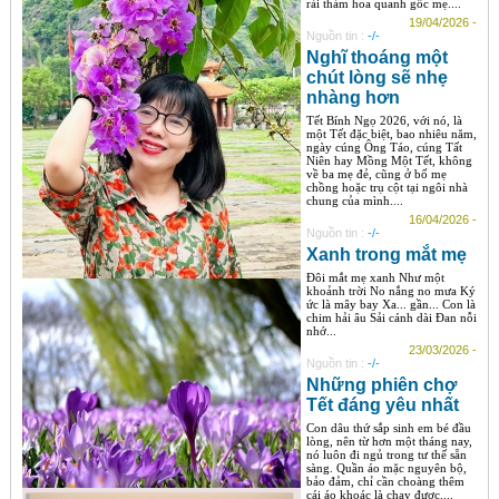
rải thảm hoa quanh gốc mẹ....
19/04/2026 -
Nguồn tin :
-/-
Nghĩ thoáng một
chút lòng sẽ nhẹ
nhàng hơn
Tết Bính Ngọ 2026, với nó, là
một Tết đặc biệt, bao nhiêu năm,
ngày cúng Ông Táo, cúng Tất
Niên hay Mồng Một Tết, không
về ba mẹ đẻ, cũng ở bố mẹ
chồng hoặc trụ cột tại ngôi nhà
chung của mình....
16/04/2026 -
Nguồn tin :
-/-
Xanh trong mắt mẹ
Đôi mắt mẹ xanh Như một
khoảnh trời No nắng no mưa Ký
ức là mây bay Xa... gần... Con là
chim hải âu Sải cánh dài Đan nỗi
nhớ...
23/03/2026 -
Nguồn tin :
-/-
Những phiên chợ
Tết đáng yêu nhất
Con dâu thứ sắp sinh em bé đầu
lòng, nên từ hơn một tháng nay,
nó luôn đi ngủ trong tư thế sẵn
sàng. Quần áo mặc nguyên bộ,
bảo đảm, chỉ cần choàng thêm
cái áo khoác là chạy được....