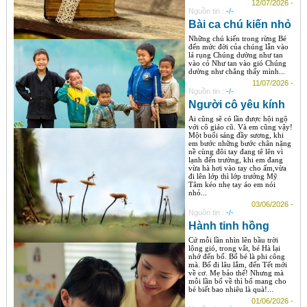
12/07/2026 -
Nguồn tin :
-/-
Bài ca chú kiến nhỏ
Những chú kiến trong rừng Bé
đến mức đời của chúng lẫn vào
lá rụng Chúng dường như tan
vào cỏ Như tan vào gió Chúng
dường như chẳng thấy mình...
11/07/2026 -
Nguồn tin :
-/-
Người cô yêu kính
Ai cũng sẽ có lần được hội ngộ
với cô giáo cũ. Và em cũng vậy!
Một buổi sáng đầy sương, khi
em bước những bước chân nặng
nề cùng đôi tay đang tê lên vì
lạnh đến trường, khi em đang
vừa hà hơi vào tay cho ấm,vừa
đi lên lớp thì lớp trưởng Mỹ
Tâm kéo nhẹ tay áo em nói
nhỏ...
03/06/2026 -
Nguồn tin :
-/-
Hành tinh hồng
Cứ mỗi lần nhìn lên bầu trời
lộng gió, trong vắt, bé Hà lại
nhớ đến bố. Bố bé là phi công
mà. Bố đi lâu lắm, đến Tết mới
về cơ. Mẹ bảo thế! Nhưng mà
mỗi lần bố về thì bố mang cho
bé biết bao nhiêu là quà!...
01/06/2026 -