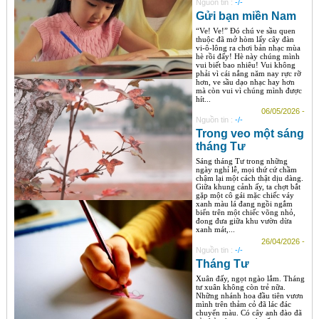
Nguồn tin :
-/-
Gửi bạn miền Nam
“Ve! Ve!” Đó chú ve sầu quen
thuộc đã mở hòm lấy cây đàn
vi-ô-lông ra chơi bản nhạc mùa
hè rồi đấy! Hè này chúng mình
vui biết bao nhiêu! Vui không
phải vì cái nắng năm nay rực rỡ
hơn, ve sầu dạo nhạc hay hơn
mà còn vui vì chúng mình được
hít...
06/05/2026 -
Nguồn tin :
-/-
Trong veo một sáng
tháng Tư
Sáng tháng Tư trong những
ngày nghỉ lễ, mọi thứ cứ chầm
chậm lại một cách thật dịu dàng.
Giữa khung cảnh ấy, ta chợt bắt
gặp một cô gái mặc chiếc váy
xanh màu lá đang ngồi ngắm
biển trên một chiếc võng nhỏ,
đong đưa giữa khu vườn dừa
xanh mát,...
26/04/2026 -
Nguồn tin :
-/-
Tháng Tư
Xuân đấy, ngọt ngào lắm. Tháng
tư xuân không còn trẻ nữa.
Những nhánh hoa đầu tiên vươn
mình trên thảm cỏ đã lác đác
chuyển màu. Có cây anh đào đã