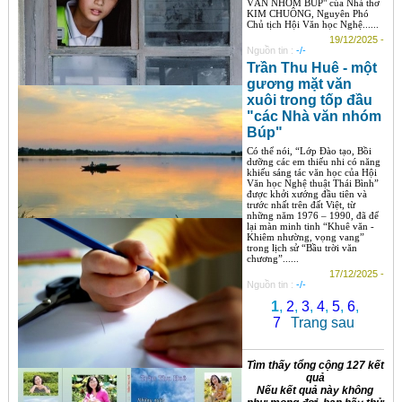
VĂN NHÓM BÚP" của Nhà thơ
KIM CHUÔNG, Nguyên Phó
Chủ tịch Hội Văn học Nghệ......
19/12/2025 -
Nguồn tin :
-/-
Trần Thu Huê - một
gương mặt văn
xuôi trong tốp đầu
"các Nhà văn nhóm
Búp"
Có thể nói, “Lớp Đào tạo, Bồi
dưỡng các em thiếu nhi có năng
khiếu sáng tác văn học của Hội
Văn học Nghệ thuật Thái Bình”
được khởi xướng đầu tiên và
trước nhất trên đất Việt, từ
những năm 1976 – 1990, đã để
lại màn minh tinh “Khuê văn -
Khiêm nhường, vọng vang”
trong lịch sử “Bầu trời văn
chương”......
17/12/2025 -
Nguồn tin :
-/-
1
,
2
,
3
,
4
,
5
,
6
,
7
Trang sau
Tìm thấy tổng cộng 127 kết
quả
Nếu kết quả này không