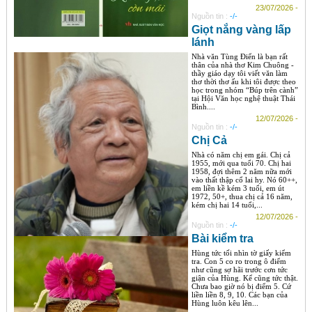
23/07/2026 -
Nguồn tin :
-/-
Giọt nắng vàng lấp
lánh
Nhà văn Tùng Điển là bạn rất
thân của nhà thơ Kim Chuông -
thầy giáo dạy tôi viết văn làm
thơ thời thơ ấu khi tôi được theo
học trong nhóm “Búp trên cành”
tại Hội Văn học nghệ thuật Thái
Bình....
12/07/2026 -
Nguồn tin :
-/-
Chị Cả
Nhà có năm chị em gái. Chị cả
1955, mới qua tuổi 70. Chị hai
1958, đợi thêm 2 năm nữa mới
vào thất thập cổ lai hy. Nó 60++,
em liền kề kém 3 tuổi, em út
1972, 50+, thua chị cả 16 năm,
kém chị hai 14 tuổi,...
12/07/2026 -
Nguồn tin :
-/-
Bài kiểm tra
Hùng tức tối nhìn tờ giấy kiểm
tra. Con 5 co ro trong ô điểm
như cũng sợ hãi trước cơn tức
giận của Hùng. Kể cũng tức thật.
Chưa bao giờ nó bị điểm 5. Cứ
liền liền 8, 9, 10. Các bạn của
Hùng luôn kêu lên...