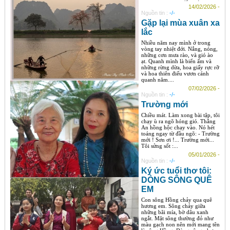
14/02/2026 -
Nguồn tin :
-/-
Gặp lại mùa xuân xa
lắc
Nhiều năm nay mình ở trong
vòng tay nhiệt đới. Nắng, nóng,
những cơn mưa rào, và gió ào
ạt. Quanh mình là biển ấm và
những rừng dừa, hoa giấy rực rỡ
và hoa thiên điểu vươn cánh
quanh năm....
07/02/2026 -
Nguồn tin :
-/-
Trường mới
Chiều mát. Làm xong bài tập, tôi
chạy ù ra ngõ hóng gió. Thằng
An hồng hộc chạy vào. Nó hét
toáng ngay từ đầu ngõ: - Trường
mới ! Sơn ơi !... Trường mới...
Tôi sửng sốt :...
05/01/2026 -
Nguồn tin :
-/-
Ký ức tuổi thơ tôi:
DÒNG SÔNG QUÊ
EM
Con sông Hồng chảy qua quê
hương em. Sông chảy giữa
những bãi mía, bờ dâu xanh
ngắt. Mặt sông thường đỏ như
màu gạch non nên mới mang tên