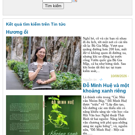
Góc chia sẻ
Liên hệ
Kết quả tìm kiếm trên Tin tức
Tìm kiếm
Hương ổi
Nghỉ hè, cô và các bạn rủ nhau
đi du lịch, tới một nơi có cái tên
rất lạ: Bù Gia Mập. Vượt qua
quãng đường hơn 200 km, mệt
đừ vì không quen đi đường xa,
nhưng khi xe dừng lại trước
cổng Vườn quốc gia Bù Gia
Mập, cả ba như bừng tỉnh. Sau
khi hoàn tất thủ tục tại trạm
kiểm soát,...
10/08/2026 -
Nguồn tin :
-/-
Đỗ Minh Huệ và một
khoảng xanh riêng
Là thành viên trong “Các Nhà
văn Nhóm Búp,” Đỗ Minh Huệ
được “triệu” về “Lớp đào tạo,
bồi dưỡng các em thiếu nhi có
năng khiếu sáng tác văn học của
Hội Văn học Nghệ thuật Thái
Bình từ hai nguồn: Năng khiếu
văn chương trời phú qua những
sáng tác ngẫu hứng”; và, nguồn
nữa, “Đỗ Minh Huệ - Một cái
tên......