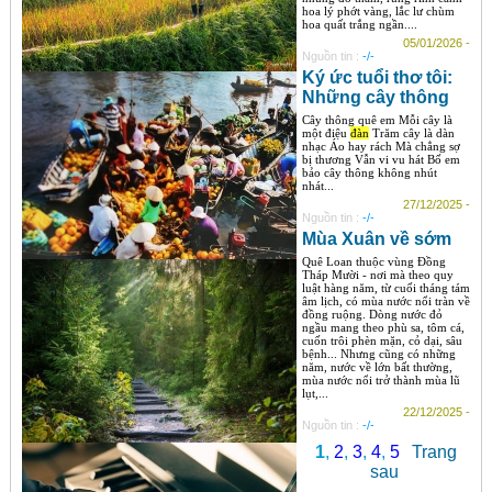
hoa lý phớt vàng, lắc lư chùm
hoa quất trắng ngần....
05/01/2026 -
Nguồn tin :
-/-
Ký ức tuổi thơ tôi:
Những cây thông
Cây thông quê em Mỗi cây là
một điệu
đàn
Trăm cây là dàn
nhạc Áo hay rách Mà chẳng sợ
bị thương Vẫn vi vu hát Bố em
bảo cây thông không nhút
nhát...
27/12/2025 -
Nguồn tin :
-/-
Mùa Xuân về sớm
Quê Loan thuộc vùng Đồng
Tháp Mười - nơi mà theo quy
luật hàng năm, từ cuối tháng tám
âm lịch, có mùa nước nổi tràn về
đồng ruộng. Dòng nước đỏ
ngầu mang theo phù sa, tôm cá,
cuốn trôi phèn mặn, cỏ dại, sâu
bệnh... Nhưng cũng có những
năm, nước về lớn bất thường,
mùa nước nổi trở thành mùa lũ
lụt,...
22/12/2025 -
Nguồn tin :
-/-
1
,
2
,
3
,
4
,
5
Trang
sau