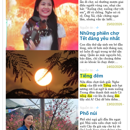
lần đi chợ, nó thường mượn giai
điệu người vùng cao, nhại câu
hát: “Xuống chợ, xuống chợ với
em”, để rủ chồng. Nghe nó rủ
rê, Ông Xã, chắc chừng ngại
lắm, nhưng vẫn tặc lưỡi:...
15/02/2026 -
Nguồn tin :
-/-
Những phiên chợ
Tết đáng yêu nhất
Con dâu thứ sắp sinh em bé đầu
lòng, nên từ hơn một tháng nay,
nó luôn đi ngủ trong tư thế sẵn
sàng. Quần áo mặc nguyên bộ,
bảo đảm, chỉ cần choàng thêm
cái áo khoác là chạy được....
14/02/2026 -
Nguồn tin :
-/-
Tiếng
đêm
Nửa đêm chợt tỉnh giấc Nghe
tiếng
của đất trời
Tiếng
một hạt
sương rơi Lại ngỡ là mưa xuống
Trong đêm thanh tĩnh mịch Có
tiếng
đàn
vút lên Ai đang
đàn
đấy nhỉ A! Chú dế bên thềm...
13/02/2026 -
Nguồn tin :
-/-
Phố núi
Phố nhỏ ngủ gối đầu lên ngực
gió Nhà xiêu xiêu chực tuột về
xuôi Cây đa già rợp che ký ức
Quả lạnh lùng cùng tháng năm