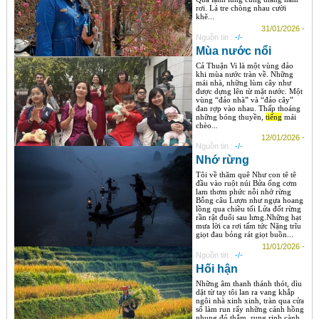
rơi. Lá tre chòng nhau cười
khẽ...
31/01/2026 -
Nguồn tin :
-/-
Mùa nước nổi
Cả Thuận Vi là một vùng đảo
khi mùa nước tràn về. Những
mái nhà, những lùm cây như
được dựng lên từ mặt nước. Một
vùng “đảo nhà” và “đảo cây”
đan rợp vào nhau. Thấp thoáng
những bóng thuyền,
tiếng
mái
chèo...
12/01/2026 -
Nguồn tin :
-/-
Nhớ rừng
Tôi về thăm quê Như con tê tê
đầu vào ruột núi Bửa ống cơm
lam thơm phức nỗi nhớ rừng
Bỗng câu Lượn như ngựa hoang
lồng qua chiều tối Lửa đốt rừng
rần rật đuổi sau lưng.Những hạt
mưa lời ca rơi tấm tức Nặng trĩu
giọt đau bỏng rát giọt buồn...
11/01/2026 -
Nguồn tin :
-/-
Hối hận
Những âm thanh thánh thót, dìu
dặt từ tay tôi lan ra vang khắp
ngôi nhà xinh xinh, tràn qua cửa
sổ làm run rẩy những cánh hồng
nhung đỏ thắm, rung rinh cành