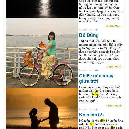
Gió biển đêm thổi ràn rạt qua
boong tàu, mang theo vị mặn
nồng len vào từng kẽ áo. Con
tàu Hải quân lặng lẽ rẽ sóng, ánh
đèn vàng hắt xuống mặt nước
loang loáng như những vệt ký
ức chập chờn....
28/04/2026 -
Nguồn tin :
-/-
Bố Dũng
Tôi đã định viết về bố từ lâu
nhưng cứ lần lữa mãi. Bố là thầy
giáo Nguyễn Văn Vũ Dũng. Tôi
được học thầy năm tôi học lớp
5. Nhóm chúng tôi có 12 đứa
được chọn từ các trường khác
nhau trong huyện....
18/04/2026 -
Nguồn tin :
-/-
Chiếc nón xoay
giữa trời
Hôm nay con nhớ mẹ cha nhớ
những vần thơ dịu dàng hóm
hỉnh nhớ
tiếng
mẹ cười rung
rinh màu lá nhớ bàn tay cha pha
chè, hái quả...
16/04/2026 -
Nguồn tin :
-/-
Kỷ niệm (2)
Kỷ niệm là cây
đàn
bỏ quên Bao
sợi dây
đàn
bụi thời gian che
phủ Nửa đêm chợt cây
đàn
ngân