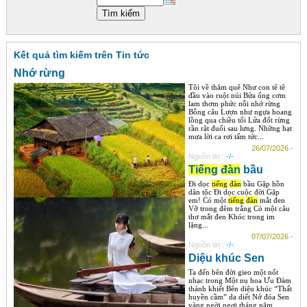
Góc chia sẻ
Liên hệ
Kết quả tìm kiếm trên Tin tức
Tìm kiếm
Nhớ rừng
Tôi về thăm quê Như con tê tê
đầu vào ruột núi Bửa ống cơm
lam thơm phức nỗi nhớ rừng
Bỗng câu Lượn như ngựa hoang
lồng qua chiều tối Lửa đốt rừng
rần rật đuổi sau lưng. Những hạt
mưa lời ca rơi tấm tức...
26/07/2026 -
Nguồn tin :
-/-
Tiếng
đàn
bầu
Đi dọc
tiếng
đàn
bầu Gặp hồn
dân tộc Đi dọc cuộc đời Gặp
em! Có một
tiếng
đàn
mắt đen
Vỡ trong đêm trắng Có một câu
thơ mắt đen Khóc trong im
lặng...
07/07/2026 -
Nguồn tin :
-/-
Diệu khúc Sen
Ta đến bên đời gieo một nốt
nhạc trong Một nụ hoa Ưu Đàm
thánh khiết Bên diệu khúc “Thất
huyền cầm” da diết Nở đóa Sen
vàng ngời ngợi tháng năm.