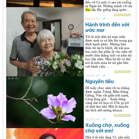
đến vỡ Có một vì sao rơi xuống
tự Ngân hà. Những mảnh vỡ cây
đàn
lấp đầy giếng lãng quên...
31/03/2026 -
Nguồn tin :
-/-
Hành trình đến với
ước mơ
Tôi là một đứa trẻ may mắn
được sinh ra và lớn lên trong gia
đình hạnh phúc. Nhưng bản
thân tôi lại bị bệnh, đã trải qua
hai cuộc đại phẫu là vào năm tôi
mười chín tháng tuổi và năm tôi
học lớp năm. Mùa hè đó có thể
nói là một mùa hè tôi gắn liền
với bệnh viện....
11/03/2026 -
Nguồn tin :
-/-
Nguyên tiêu
Dễ mấy chục năm rồi ta chẳng
được ngắm Trăng, Rằm tháng
Giêng, Văn vắt giữa trời xanh,
Lồng lộng gió... Xuân liệng
vàng dạt xô hoa cỏ Ước gì trở
về thời thơ nhỏ Một lá thuyền
lau lách ướt sương khuya...
01/03/2026 -
Nguồn tin :
-/-
Xuống chợ, xuống
chợ với em!
Nhà ở tít trên tầng 15, nên mỗi