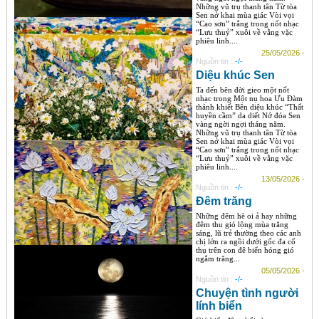
Những vũ trụ thanh tân Từ tòa
Sen nở khai mùa giác Vòi vọi
“Cao sơn” trắng trong nốt nhạc
“Lưu thuỷ” xuôi về vằng vặc
phiêu linh....
25/05/2026 -
Nguồn tin :
-/-
Diệu khúc Sen
Ta đến bên đời gieo một nốt
nhạc trong Một nụ hoa Ưu Đàm
thánh khiết Bên diệu khúc “Thất
huyền cầm” da diết Nở đóa Sen
vàng ngời ngợi tháng năm.
Những vũ trụ thanh tân Từ tòa
Sen nở khai mùa giác Vòi vọi
“Cao sơn” trắng trong nốt nhạc
“Lưu thuỷ” xuôi về vằng vặc
phiêu linh....
13/05/2026 -
Nguồn tin :
-/-
Đêm trăng
Những đêm hè oi ả hay những
đêm thu gió lộng mùa trăng
sáng, lũ trẻ thường theo các anh
chị lớn ra ngồi dưới gốc đa cổ
thụ trên con đê biển hóng gió
ngắm trăng...
05/05/2026 -
Nguồn tin :
-/-
Chuyện tình người
lính biển