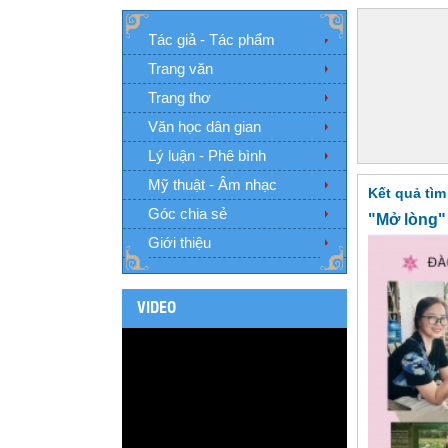
Tác giả - Tác phẩm
Trang văn
Trang thơ
Văn học dân gian
Lý luận - Phê bình
Mỹ thuật - Âm nhạc
Kết quả tìm
Góc chia sẻ
"Mở lòng"
Giới thiệu
VIDEO