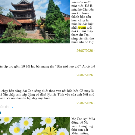
vừa tròn mười
một tuổi. Đó là
mùa hè đầu tiên
sau khi hoàn
thành bậc tiểu
học, cũng là
mùa hè đặc biệt
nhất
trong
tuổi
thơ khi tôi được
tham dự Trại
sáng tác văn thơ
thiếu nhi do Hội
26/07/2026 -
tập thơ gồm 50 bài lục bát mang tên “Bên trời neo gió”. Ai có thể
26/07/2026 -
 chạy bên sông dài Con sóng đuổi theo van nài hổn hển Cỏ may là
tri Níu chân anh xin đừng có đến! Nơi ấy Tình yêu của anh Nỗi nhớ
 anh Và nỗi đau đủ lấp đầy mặt biển...
25/07/2026 -
ồn tin :
-/-
ẹ
Mẹ Con sợ! Mùa
đông về Mẹ
lạnh. Lưng ong
thời con gái
Mênh mông