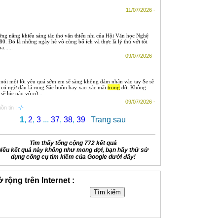
11/07/2026 -
ng năng khiếu sáng tác thơ văn thiếu nhi của Hội Văn học Nghệ
0. Đó là những ngày hè vô cùng bổ ích và thực là lý thú với tôi
......
09/07/2026 -
 nói một lời yêu quá sớm em sẽ sàng không dám nhận vào tay Se sẽ
, có ngờ đâu lá rụng Sắc buồn bay xao xác mãi
trong
đời Không
 sẽ lúc nào vô cớ...
09/07/2026 -
ồn tin :
-/-
1
,
2
,
3
...
37
,
38
,
39
Trang sau
Tìm thấy tổng cộng 772 kết quả
Nếu kết quả này không như mong đợi, bạn hãy thử sử
dụng công cụ tìm kiếm của Google dưới đây!
 rộng trên Internet :