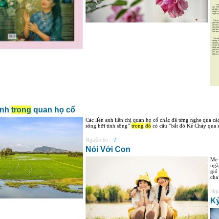
anh
trong
quan họ cổ
Các liền anh liền chị quan họ cổ chắc đã từng nghe qua c
sông hỡi tình sông”
trong
đó
có câu “bắt đò Kẻ Cháy qua s
Nguồn tin :
-/-
Nói Với Con
Mẹ 
ngà
gió
cha 
Ngu
Kỷ