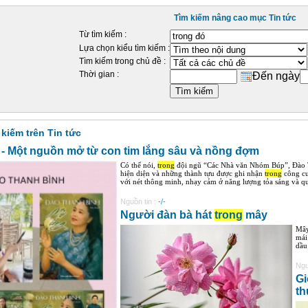
Tìm kiếm nâng cao mục Tin tức
Từ tìm kiếm :
Lựa chọn kiểu tìm kiếm :
Tìm kiếm trong chủ đề :
Thời gian :
Đến ngày
 kiếm trên Tin tức
 - Một nguồn mở từ con tim lắng sâu và nồng đợm
Có thể nói,
trong
đội ngũ “Các Nhà văn Nhóm Búp”, Đào Th
hiện diện và những thành tựu được ghi nhận
trong
công cu
với nét thông minh, nhạy cảm ở năng lượng tỏa sáng và quy
Nguồn tin :
-/-
Người đàn bà hát
trong
mây
Mây
mái
dầu
Ngu
Gi
th