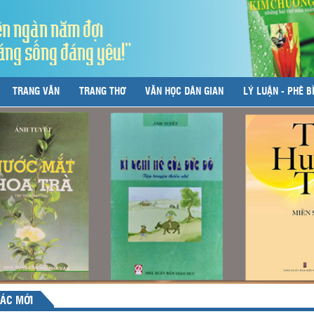
ên ngàn năm đợi
áng sống đáng yêu!"
TRANG VĂN
TRANG THƠ
VĂN HỌC DÂN GIAN
LÝ LUẬN - PHÊ B
ÁC MỚI