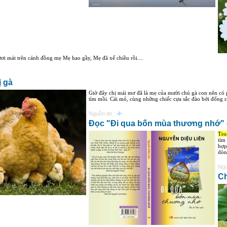
ươi mát trên cánh đồng mẹ Mẹ hao gầy, Mẹ đã xế chiều rồi....
ị gà
Giờ đây chị mái mơ đã là mẹ của mười chú gà con nên có 
tìm mồi. Cái mỏ, cùng những chiếc cựa sắc đào bới đống rá
Nguồn tin :
-/-
Đọc "Đi qua bốn mùa thương nhớ" 
Tro
tìm
hợp
dòn
Ngu
C