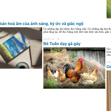
 bản hoà âm của ánh sáng, ký ức và giác ngộ
Có những tập thơ được đọc bằng mắt. Có những tập thơ đ
phải lắng lại, để đọc bằng một thứ cảm thức sâu hơn, gần vớ
Nguồn tin :
-/-
Bé Tuấn dạy gà gáy
Gà 
bón
cỡn
Ngu
Gi