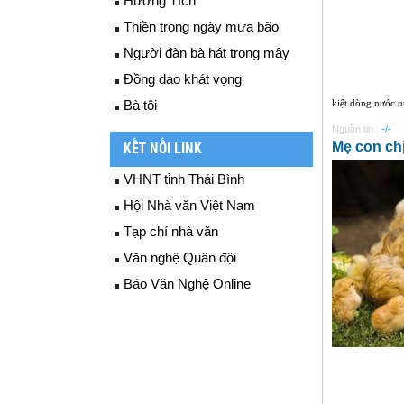
Hương Tích
Thiền trong ngày mưa bão
Người đàn bà hát trong mây
Đồng dao khát vọng
Bà tôi
kiệt dòng nước t
Nguồn tin :
-/-
Mẹ con ch
KẾT NỐI LINK
VHNT tỉnh Thái Bình
Hội Nhà văn Việt Nam
Tạp chí nhà văn
Văn nghệ Quân đội
Báo Văn Nghệ Online