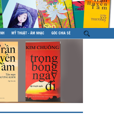
ÌNH
MỸ THUẬT - ÂM NHẠC
GÓC CHIA SẺ