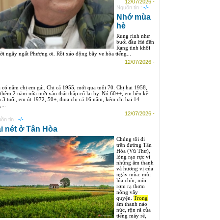
12/07/2026 -
Nguồn tin :
-/-
Nhớ mùa
hè
Rung rinh như
buổi đầu Hè đến
Rạng tinh khôi
ời ngây ngất Phượng ơi. Rồi xáo động bầy ve hòa tiếng...
12/07/2026 -
 có năm chị em gái. Chị cả 1955, mới qua tuổi 70. Chị hai 1958,
 thêm 2 năm nữa mới vào thất thập cổ lai hy. Nó 60++, em liền kề
 3 tuổi, em út 1972, 50+, thua chị cả 16 năm, kém chị hai 14
,...
12/07/2026 -
ồn tin :
-/-
i nét ở Tân Hòa
Chúng tôi đi
trên đường Tân
Hòa (Vũ Thư),
lòng rạo rực vì
những âm thanh
và hương vị của
ngày mùa: mùi
lúa chín, mùi
rơm rạ thơm
nồng vây
quyện.
Trong
âm thanh náo
nức, rộn rã của
tiếng máy rê,