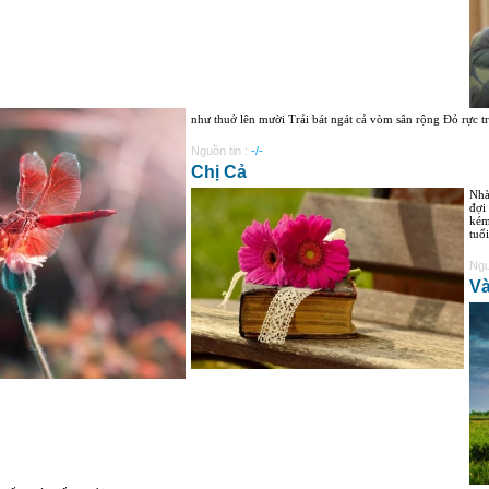
như thuở lên mười Trải bát ngát cả vòm sân rộng Đỏ rực tr
Nguồn tin :
-/-
Chị Cả
Nhà
đợi
kém
tuổi
Ngu
Và