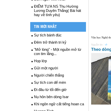
ĐIỂM TỰA NS Thu Hường
Lương Duyên Thắng( Bài hát
hay về tình yêu)
TIN MỚI NHẤT
Sự tích bánh đúc
Văn học Nghệ thu
Đêm trở thành tri kỷ
Nguồn tin :
-/-
"Mở lòng" - Một nguồn mở từ
Theo dòng
con tim lắng...
Họp lớp
Gửi một người
Người chiến thắng
Sự tích con dế mèn
Đi đâu từ tối đến giờ
Nụ hôn bên dòng Isar
Khi ngôn ngữ cất tiếng hoan ca