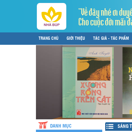
"Về đây nhé ơi duy
Cho cuộc đời mãi đ
TRANG CHỦ
GIỚI THIỆU
TÁC GIẢ - TÁC PHẨM
LIÊN HỆ
DANH MỤC
SÁNG T