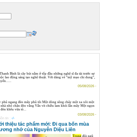
anh Bình là cây bút nằm ở tốp đầu những nghệ sĩ đa tài trước sự
ộc lao động sáng tạo nghệ thuật. Với dáng vẻ “mỹ mạo chi dung”,
ến......
05/08/2026 -
 phủ ngang đèo mây phủ tôi Một dòng sông chảy một xa xôi một
 nhà nhỏ chân đèo vắng Vấn vít chiều lam khói lẫn mây Một ngọn
 đèn khêu vừa tỏ...
03/08/2026 -
ồn tin :
-/-
ới thiệu tác phẩm mới: Đi qua bốn mùa
ương nhớ của Nguyễn Diệu Liên
Trong
đội ngũ