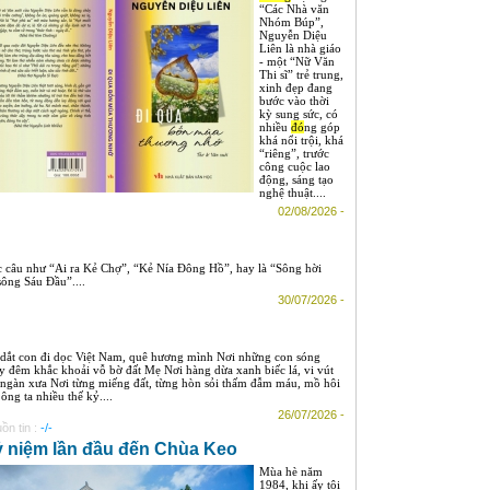
“Các Nhà văn
Nhóm Búp”,
Nguyễn Diệu
Liên là nhà giáo
- một “Nữ Văn
Thi sĩ” trẻ trung,
xinh đẹp đang
bước vào thời
kỳ sung sức, có
nhiều
đó
ng góp
khá nổi trội, khá
“riêng”, trước
công cuộc lao
động, sáng tạo
nghệ thuật....
02/08/2026 -
ác câu như “Ai ra Kẻ Chợ”, “Kẻ Nía Đông Hồ”, hay là “Sông hời
ông Sáu Đầu”....
30/07/2026 -
dắt con đi dọc Việt Nam, quê hương mình Nơi những con sóng
y đêm khắc khoải vỗ bờ đất Mẹ Nơi hàng dừa xanh biếc lá, vi vút
 ngàn xưa Nơi từng miếng đất, từng hòn sỏi thấm đẫm máu, mồ hôi
ông ta nhiều thế kỷ....
26/07/2026 -
ồn tin :
-/-
 niệm lần đầu đến Chùa Keo
Mùa hè năm
1984, khi ấy tôi