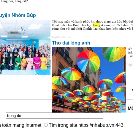
tiếng nói, tiếng cười...
uyện Nhóm Búp
Tôi may mắn và hạnh phúc khi được tham gia Lớp bồi dưỡ
thuật tỉnh Thái Bình. Tôi học
trong
4 năm, từ 1977 đến 198
cũng như với một hội lít nhít, lau nhau hơn kém nhau vài ba
Nguồn tin :
-/-
Thơ dại lòng anh
Bởi
thế
biết
Ngu
Mở
n toàn mạng Internet
Tìm trong site https://nhabup.vn:443