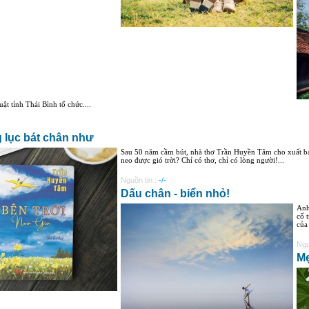
ật tỉnh Thái Bình tổ chức....
 lục bát chân như
Sau 50 năm cầm bút, nhà thơ Trần Huyền Tâm cho xuất bản 
neo được gió trời? Chỉ có thơ, chỉ có lòng người!...
Nguồn tin :
-/-
Dấu chân - biển nhỏ!
Anh
cố 
của
Ngu
M