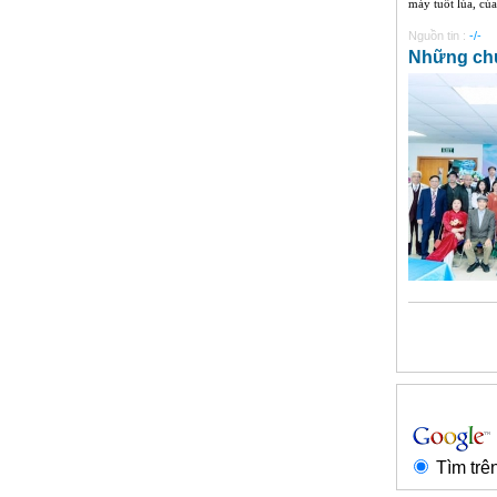
máy tuốt lúa, của 
Nguồn tin :
-/-
Những ch
Tìm trê