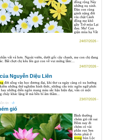
đồng rộng Nảy
những nụ xinh.
Đàn con cùng
gánh nặng đời
víu chặt Cánh
đồng mẹ khô
gầy Trở mùa Lại
đau. Mẹ! Con
giận mùa hạ Vắt
24/07/2026 -
phần vất vả hơn. Ngoài vườn, dưới gốc cây chanh, mẹ con chị đang
c. Bất chợt chị kêu lên gọi con về vui mừng lắm:...
24/07/2026 -
của Nguyễn Diệu Liên
ng
đời sống văn học đương đại, khi thơ ca ngày càng có xu hướng
 kiếm những thử nghiệm hình thức, những cấu trúc ngôn ngữ phức
 hay những diễn ngôn mang màu sắc hậu hiện đại, vẫn có một
g chảy khác lặng lẽ mà bền bỉ âm thầm...
23/07/2026 -
ồn tin :
-/-
hém gió
Bình thường
chém gió rất oai
Hôm nay đi
chém có vài
phần run Sen
thơm phải ở
trong
bùn Lộc