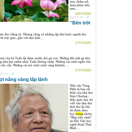
non chớm nở,
mưa phùn nên
tươi...
19/07/2026 -
Nguồn tin :
-/-
“Bên trời
ược đọc bằng trí. Nhưng cũng có những tập thơ buộc người đọc
i trực giác, gần với tâm linh....
17/07/2026 -
mái của bé Tuấn ấp được mười chú gà con. Những đôi mắt gà đen
g như hạt cườm nhìn Tuấn không chớp. Những cái cánh ngắn cũn
 vẫy vẫy. Những cái mỏ xinh xinh vàng khươm....
17/07/2026 -
ồn tin :
-/-
ọt nắng vàng lấp lánh
Nhà văn Tùng
Điển là bạn rất
thân của nhà thơ
Kim Chuông -
thầy giáo dạy tôi
viết văn làm thơ
thời thơ ấu khi
tôi được theo
học
trong
nhóm
“Búp trên cành”
tại Hội Văn học
nghệ thuật Thái
Bình....