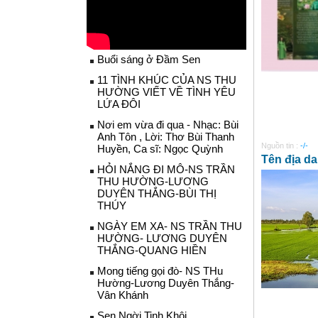
Buổi sáng ở Đầm Sen
11 TÌNH KHÚC CỦA NS THU
HƯỜNG VIẾT VỀ TÌNH YÊU
LỨA ĐÔI
Nơi em vừa đi qua - Nhạc: Bùi
Anh Tôn , Lời: Thơ Bùi Thanh
Nguồn tin :
-/-
Huyền, Ca sĩ: Ngọc Quỳnh
Tên địa d
HỎI NẮNG ĐI MÔ-NS TRẦN
THU HƯỜNG-LƯƠNG
DUYÊN THẮNG-BÙI THỊ
THÚY
NGÀY EM XA- NS TRẦN THU
HƯỜNG- LƯƠNG DUYÊN
THẮNG-QUANG HIỀN
Mong tiếng gọi đò- NS THu
Hường-Lương Duyên Thắng-
Vân Khánh
Sen Ngời Tinh Khôi