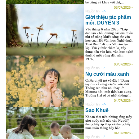
bé cũng về khoe với chị,...
08/07/2026 -
Nguồn tin :
-/-
Giới thiệu tác phẩm
mới: DUYÊN 3
Vào tháng 6 năm 2026, “Lớp
đào tạo - bồi dưỡng các em thiếu
nhi có năng khiếu sáng tác văn
học của Hội Văn học Nghệ thuật
Thái Bình” đi qua 50 năm tạo
lập. Với ý thức chăm lo, xây
dựng nền văn hóa, văn học nghệ
thuật ở một vùng đất, năm
1976,...
08/07/2026 -
Nguồn tin :
-/-
Nụ cười màu xanh
Chiều ơi tôi trở về đây! “Dang
tay ôm cả rừng cây”- cuộc đời
Thông reo như nói thay lời
Mimosa hỡi- một thời bao dung.
Trường Hai ơi có nhớ không?...
04/07/2026 -
Nguồn tin :
-/-
Sao Khuê
Khoan thai trên những tầng mây
giọt nước mắt nào của Người?
tháng bẩy áp thấp về tháng bẩy
mưa tuôn tháng bẩy bão...
04/07/2026 -
Nguồn tin :
-/-