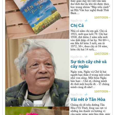
thầy giáo dạy tôi viết văn làm
thơ thời thơ ấu khi tôi được theo
học trong nhóm “Búp trên cành”
tại Hội Văn học nghệ thuật Thái
Bình....
12/07/2026 -
Nguồn tin :
-/-
Chị Cả
Nhà có năm chị em gái. Chị cả
1955, mới qua tuổi 70. Chị hai
1958, đợi thêm 2 năm nữa mới
vào thất thập cổ lai hy. Nó 60++,
em liền kề kém 3 tuổi, em út
1972, 50+, thua chị cả 16 năm,
kém chị hai 14 tuổi,...
12/07/2026 -
Nguồn tin :
-/-
Sự tích cây chè và
cây ngâu
Ngày xưa, Ngâu và Chè là hai
người bạn thân ở trong một xóm
nhỏ ven sông. Một hôm Ngâu
bảo bạn: - Chè ơi, chúng mình
đi chơi một huyến đi. - Ừ chúng
mình cùng đi nhé!...
12/07/2026 -
Nguồn tin :
-/-
Vài nét ở Tân Hòa
Chúng tôi đi trên đường Tân
Hòa (Vũ Thư), lòng rạo rực vì
những âm thanh và hương vị
của ngày mùa: mùi lúa chín, mùi