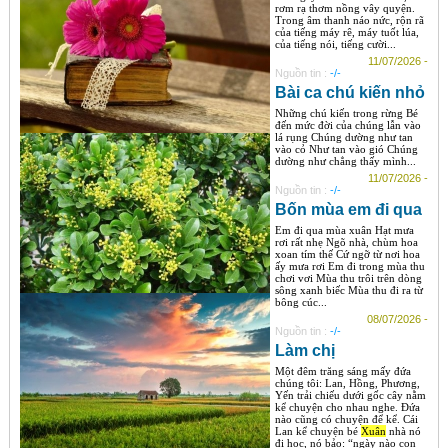
rơm rạ thơm nồng vây quyện.
Trong âm thanh náo nức, rộn rã
của tiếng máy rê, máy tuốt lúa,
của tiếng nói, tiếng cười...
11/07/2026 -
Nguồn tin :
-/-
Bài ca chú kiến nhỏ
Những chú kiến trong rừng Bé
đến mức đời của chúng lẫn vào
lá rụng Chúng dường như tan
vào cỏ Như tan vào gió Chúng
dường như chẳng thấy mình...
11/07/2026 -
Nguồn tin :
-/-
Bốn mùa em đi qua
Em đi qua mùa xuân Hạt mưa
rơi rất nhẹ Ngõ nhà, chùm hoa
xoan tím thế Cứ ngỡ từ nơi hoa
ấy mưa rơi Em đi trong mùa thu
chơi vơi Mùa thu trôi trên dòng
sông xanh biếc Mùa thu đi ra từ
bông cúc...
08/07/2026 -
Nguồn tin :
-/-
Làm chị
Một đêm trăng sáng mấy đứa
chúng tôi: Lan, Hồng, Phương,
Yến trải chiếu dưới gốc cây nằm
kể chuyện cho nhau nghe. Đứa
nào cũng có chuyện để kể. Cái
Lan kể chuyện bé
Xuân
nhà nó
đi học, nó bảo: “ngày nào con