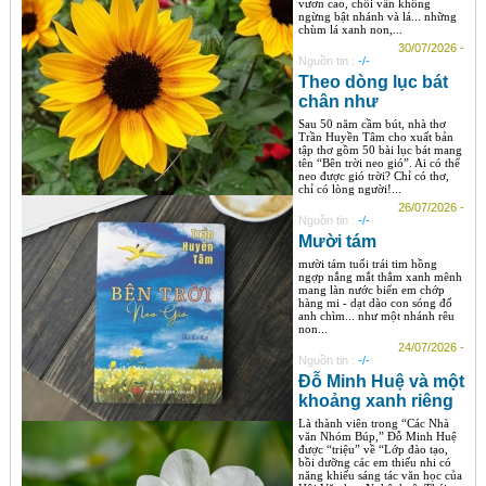
vươn cao, chồi vẫn không
ngừng bật nhánh và lá... những
chùm lá xanh non,...
30/07/2026 -
Nguồn tin :
-/-
Theo dòng lục bát
chân như
Sau 50 năm cầm bút, nhà thơ
Trần Huyền Tâm cho xuất bản
tập thơ gồm 50 bài lục bát mang
tên “Bên trời neo gió”. Ai có thể
neo được gió trời? Chỉ có thơ,
chỉ có lòng người!...
26/07/2026 -
Nguồn tin :
-/-
Mười tám
mười tám tuổi trái tim hồng
ngợp nắng mắt thẳm xanh mênh
mang làn nước biển em chớp
hàng mi - dạt dào con sóng đổ
anh chìm... như một nhánh rêu
non...
24/07/2026 -
Nguồn tin :
-/-
Đỗ Minh Huệ và một
khoảng xanh riêng
Là thành viên trong “Các Nhà
văn Nhóm Búp,” Đỗ Minh Huệ
được “triệu” về “Lớp đào tạo,
bồi dưỡng các em thiếu nhi có
năng khiếu sáng tác văn học của