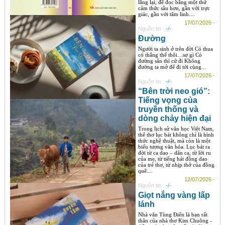
lắng lại, để đọc bằng một thứ
cảm thức sâu hơn, gần với trực
giác, gần với tâm linh....
17/07/2026 -
Nguồn tin :
-/-
Đường
Người ta sinh ở trên đời Có thua
có thắng thế thôi…sợ gì Có
đường sẵn thì cứ đi Không
đường ta mở để đi tới cùng...
17/07/2026 -
Nguồn tin :
-/-
“Bên trời neo gió”:
Tiếng vọng của
truyền thống và
dòng chảy hiện đại
Trong lịch sử văn học Việt Nam,
thể thơ lục bát không chỉ là hình
thức nghệ thuật, mà còn là một
biểu tượng văn hóa. Lục bát ra
đời từ ca dao – dân ca, từ lời ru
của mẹ, từ tiếng hát đồng dao
của trẻ thơ, từ nhịp thở của đồng
quê....
12/07/2026 -
Nguồn tin :
-/-
Giọt nắng vàng lấp
lánh
Nhà văn Tùng Điển là bạn rất
thân của nhà thơ Kim Chuông -