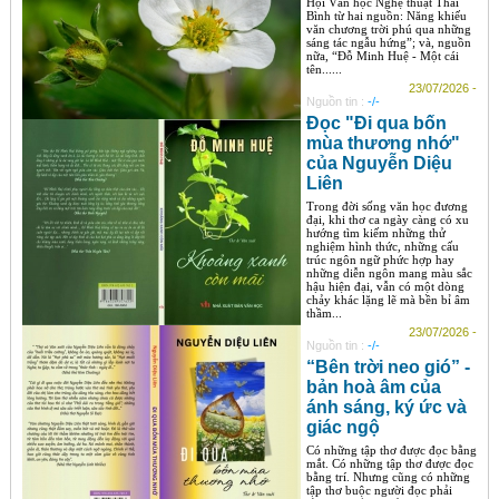
Hội Văn học Nghệ thuật Thái
Bình từ hai nguồn: Năng khiếu
văn chương trời phú qua những
sáng tác ngẫu hứng”; và, nguồn
nữa, “Đỗ Minh Huệ - Một cái
tên......
23/07/2026 -
Nguồn tin :
-/-
Đọc "Đi qua bốn
mùa thương nhớ"
của Nguyễn Diệu
Liên
Trong đời sống văn học đương
đại, khi thơ ca ngày càng có xu
hướng tìm kiếm những thử
nghiệm hình thức, những cấu
trúc ngôn ngữ phức hợp hay
những diễn ngôn mang màu sắc
hậu hiện đại, vẫn có một dòng
chảy khác lặng lẽ mà bền bỉ âm
thầm...
23/07/2026 -
Nguồn tin :
-/-
“Bên trời neo gió” -
bản hoà âm của
ánh sáng, ký ức và
giác ngộ
Có những tập thơ được đọc bằng
mắt. Có những tập thơ được đọc
bằng trí. Nhưng cũng có những
tập thơ buộc người đọc phải