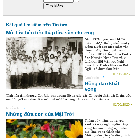
Góc chia sẻ
Liên hệ
Kết quả tìm kiếm trên Tin tức
Tìm kiếm
Một lứa bên trời thắp lửa văn chương
Năm 1976, ngay sau khi đất
nước ta được thống nhất, một ý
tưởng tuyệt đẹp gieo mầm văn
chương đầy tâm huyết của vị
Chủ tịch UBND tỉnh Thái Bình -
ông Nguyễn Ngọc Trìu và vị
Chủ tịch Hội Văn học Nghệ
thuật Thái Bình - Nhà văn Bút
Ngữ - đã được thực hiện....
07/08/2026 -
Nguồn tin :
-/-
Đồng dao khát
vọng
Tình hận tình thương Cơn bão qua đường Bờ tre gãy gập Có người chân đất Đi tìm ước
mơ Có ngôi sao khóc Biết mình sẽ mờ! Có tiếng trống cơm Xui bầy con xít...
02/08/2026 -
Nguồn tin :
-/-
Những đứa con của Mặt Trời
Tháng bảy, nắng trong, trời
xanh và mây ngồn ngộn trắng
vồng lên sau những ngôi nhà
cao tầng trong thành phố.
Những vòm cây xòe rộng, cành