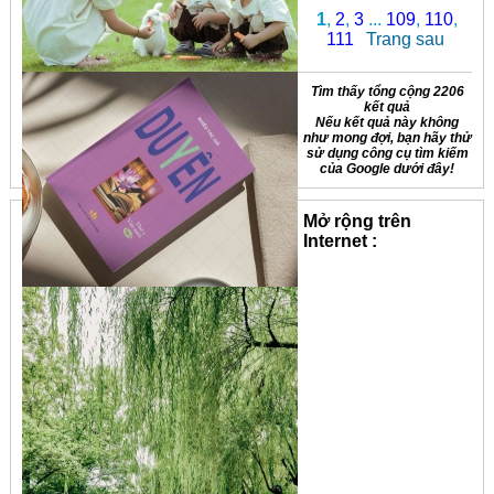
1
,
2
,
3
...
109
,
110
,
111
Trang sau
Tìm thấy tổng cộng 2206
kết quả
Nếu kết quả này không
như mong đợi, bạn hãy thử
sử dụng công cụ tìm kiếm
của Google dưới đây!
Mở rộng trên
Internet :