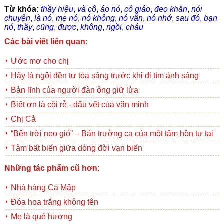
Từ khóa:
thầy hiệu
,
và cô
,
áo nó
,
cô giáo
,
đeo khăn
,
nói
chuyện
,
là nó
,
mẹ nó
,
nó không
,
nó vẫn
,
nó nhớ
,
sau đó
,
bạn
nó
,
thầy
,
cũng
,
được
,
không
,
ngồi
,
cháu
Các bài viết liên quan:
Ước mơ cho chị
Hãy là ngôi đền tự tỏa sáng trước khi đi tìm ánh sáng
Bản lĩnh của người đàn ông giữ lửa
Biết ơn là cội rễ - dấu vết của văn minh
Chị Cả
“Bên trời neo gió” – Bản trường ca của một tâm hồn tự tại
Tâm bất biến giữa dòng đời vạn biến
Những tác phẩm cũ hơn:
Nhà hàng Cá Mập
Đóa hoa trắng không tên
Mẹ là quê hương