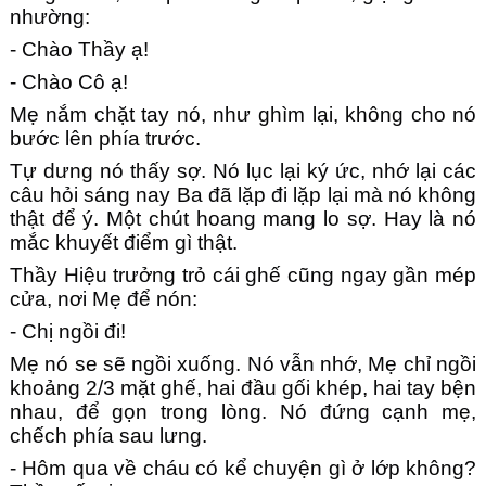
nhường:
- Chào Thầy ạ!
- Chào Cô ạ!
Mẹ nắm chặt tay nó, như ghìm lại, không cho nó
bước lên phía trước.
Tự dưng nó thấy sợ. Nó lục lại ký ức, nhớ lại các
câu hỏi sáng nay Ba đã lặp đi lặp lại mà nó không
thật để ý. Một chút hoang mang lo sợ. Hay là nó
mắc khuyết điểm gì thật.
Thầy Hiệu trưởng trỏ cái ghế cũng ngay gần mép
cửa, nơi Mẹ để nón:
- Chị ngồi đi!
Mẹ nó se sẽ ngồi xuống. Nó vẫn nhớ, Mẹ chỉ ngồi
khoảng 2/3 mặt ghế, hai đầu gối khép, hai tay bện
nhau, để gọn trong lòng. Nó đứng cạnh mẹ,
chếch phía sau lưng.
- Hôm qua về cháu có kể chuyện gì ở lớp không?