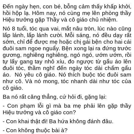
Đến ngày hẹn, con bé, bỗng cảm thấy khấp khởi,
hồi hộp lạ. Hôm nay, nó cùng mẹ lên phòng thầy
Hiệu trưởng gặp Thầy và cô giáo chủ nhiệm.
Nó 8 tuổi, tóc qua vai, mắt nâu tròn, lúc nào cũng
lấp lánh, lấp lánh cười. Mỗi sáng, nó đều dạy rất
sớm, chỉ để được mẹ hoặc chị gái bện cho hai cái
đuôi sam ngoe nguẩy. Bện xong lại ra đứng trước
gương, nghiêng nghiêng, ngó ngó, ướm ướm, rồi
tự lấy gang tay nhỏ xíu, đo ngược từ gấu áo lên
đuôi tóc, thầm nghĩ đến ngày tóc dài chấm gấu
áo. Nó yêu cô giáo. Nó thích buộc tóc đuôi sam
như cô. Và nó mong, tóc nhanh dài như tóc của
cô giáo.
Ba nó rất căng thẳng, cứ hỏi đi, gặng lại:
- Con phạm lỗi gì mà ba mẹ phải lên gặp thầy
Hiệu trưởng và cô giáo con?
- Con khai thật đi! Ba hứa không đánh đâu.
- Con không thuộc bài à?