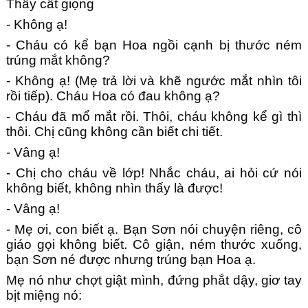
Thầy cất giọng
- Không ạ!
- Cháu có kể bạn Hoa ngồi cạnh bị thước ném
trúng mắt không?
- Không ạ! (Mẹ trả lời và khẽ ngước mắt nhìn tôi
rồi tiếp). Cháu Hoa có đau không ạ?
- Cháu đã mổ mắt rồi. Thôi, cháu không kể gì thì
thôi. Chị cũng không cần biết chi tiết.
- Vâng ạ!
- Chị cho cháu về lớp! Nhắc cháu, ai hỏi cứ nói
không biết, không nhìn thấy là được!
- Vâng ạ!
- Mẹ ơi, con biết ạ. Bạn Sơn nói chuyện riêng, cô
giáo gọi không biết. Cô giận, ném thước xuống,
bạn Sơn né được nhưng trúng bạn Hoa ạ.
Mẹ nó như chợt giật mình, đứng phắt dậy, giơ tay
bịt miệng nó: