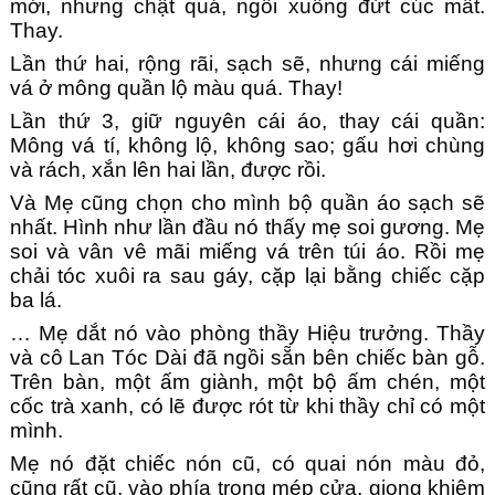
mới, nhưng chật quá, ngồi xuống đứt cúc mất.
Thay.
Lần thứ hai, rộng rãi, sạch sẽ, nhưng cái miếng
vá ở mông quần lộ màu quá. Thay!
Lần thứ 3, giữ nguyên cái áo, thay cái quần:
Mông vá tí, không lộ, không sao; gấu hơi chùng
và rách, xắn lên hai lần, được rồi.
Và Mẹ cũng chọn cho mình bộ quần áo sạch sẽ
nhất. Hình như lần đầu nó thấy mẹ soi gương. Mẹ
soi và vân vê mãi miếng vá trên túi áo. Rồi mẹ
chải tóc xuôi ra sau gáy, cặp lại bằng chiếc cặp
ba lá.
… Mẹ dắt nó vào phòng thầy Hiệu trưởng. Thầy
và cô Lan Tóc Dài đã ngồi sẵn bên chiếc bàn gỗ.
Trên bàn, một ấm giành, một bộ ấm chén, một
cốc trà xanh, có lẽ được rót từ khi thầy chỉ có một
mình.
Mẹ nó đặt chiếc nón cũ, có quai nón màu đỏ,
cũng rất cũ, vào phía trong mép cửa, giọng khiêm