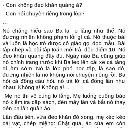
- Con không đeo khăn quàng à?
- Con nói chuyện riêng trong lớp?
…
Nó chẳng hiểu sao Ba lại lo lắng như thế. Nó
đương nhiên không phạm lỗi gì cả. Nó thuộc bài
và luôn là học trò được cô giáo gọi đọc mẫu. Bài
tập chép và bài tập toán mới trả, đều điểm 10. Nó
đeo khăn quàng đầy đủ. Ngày nào Ba cũng giúp
nó chỉnh trang trước khi Ba leo lên cái xe cà tàng
đi làm sớm. Nó là lớp phó học tập, là sao đỏ,
đương nhiên là nó không nói chuyện riêng rồi. Ba
hỏi cả đống câu hỏi, nó trả lời cả đống lần như
nhau: Không ạ! Không ạ!…
Mẹ nó thì vô cùng lo lắng. Mẹ luống cuống bảo
nó kiểm tra cặp sách, đến mấy lần và bắt nó thay
đến ba lần quần áo.
Lần đầu tiên, vừa đeo khăn đỏ xong, mẹ kéo kéo
cái vạt, chép miệng: Chật quá, áo của em còn