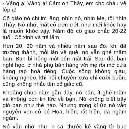
- Vâng ạ! Vâng ạ! Cảm ơn Thầy, em cho cháu về
lớp ạ!
Cô giáo nó chỉ im lặng, nhìn nó, nhìn Mẹ, rồi nhìn
Thầy. Nó nhớ, mắt cô ươn ướt, như mới khóc hay
là muốn khóc vậy. Năm đó cô giáo chắc 20-22
tuổi. Cô xinh và trẻ lắm.
Hơn 20, 30 năm và nhiều năm sau đó, khi đã
trưởng thành, mỗi lần về quê, nó vẫn ghé thăm
bạn. Bạn bị hỏng một bên mắt trái. Sau đó, bạn
nghỉ học, ở nhà phụ bán hàng với mẹ rồi mở cửa
hàng tạp hoá riêng. Cuộc sống không giàu,
không nghèo, khi hỏi chuyện xưa chỉ cười buồn,
cũng không nhắc tên cô giáo cũ.
Khoảng chục năm gần đây, nó bận, ít ghé thăm
và không còn tin tức về bạn. Nó không biết bây
giờ bạn như thế nào. Nhưng trong kí ức nó vẫn
nguyên vẹn cô bé Hoa, hiền, rất hiền, da ngăm
ngăm.
Nó vẫn nhớ như in cái thước kẻ văng từ bục