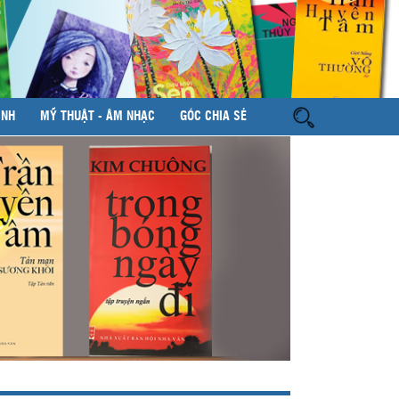
ÌNH
MỸ THUẬT - ÂM NHẠC
GÓC CHIA SẺ