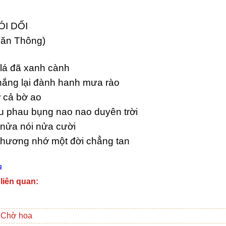
I DỐI
ăn Thông)
lá đã xanh cành
nắng lại đành hanh mưa rào
ở cả bờ ao
u phau bụng nao nao duyên trời
nửa nói nửa cười
thương nhớ một đời chẳng tan
a
 liên quan:
 Chờ hoa