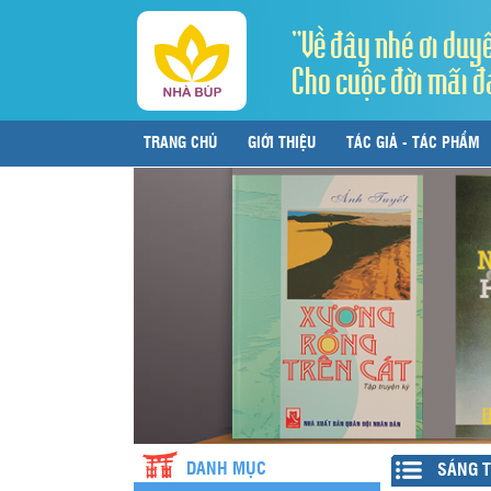
"Về đây nhé ơi duy
Cho cuộc đời mãi đ
TRANG CHỦ
GIỚI THIỆU
TÁC GIẢ - TÁC PHẨM
LIÊN HỆ
DANH MỤC
SÁNG 