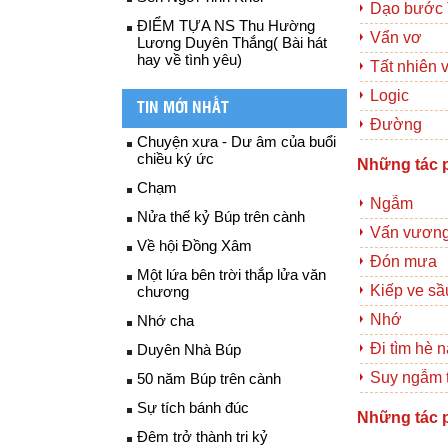
Dạo bước 
ĐIỂM TỰA NS Thu Hường
Vẩn vơ
Lương Duyên Thắng( Bài hát
hay về tình yêu)
Tất nhiên 
Logic
TIN MỚI NHẤT
Đường
Chuyện xưa - Dư âm của buổi
chiều ký ức
Những tác 
Chạm
Ngẫm
Nửa thế kỷ Búp trên cành
Vấn vươn
Về hội Đồng Xâm
Đón mưa
Một lứa bên trời thắp lửa văn
Kiếp ve sầ
chương
Nhớ
Nhớ cha
Đi tìm hè 
Duyên Nhà Búp
Suy ngẫm t
50 năm Búp trên cành
Sự tích bánh đúc
Những tác 
Đêm trở thành tri kỷ