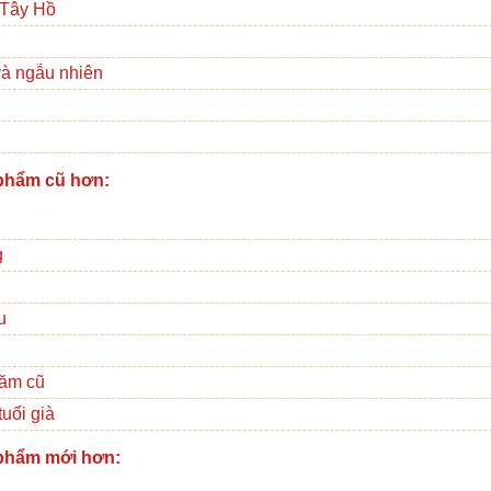
Tây Hồ
và ngẫu nhiên
phẩm cũ hơn:
g
u
năm cũ
uổi già
phẩm mới hơn: