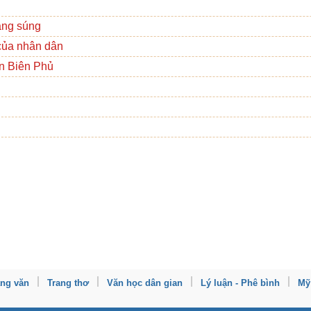
áng súng
của nhân dân
ện Biên Phủ
ang văn
Trang thơ
Văn học dân gian
Lý luận - Phê bình
Mỹ