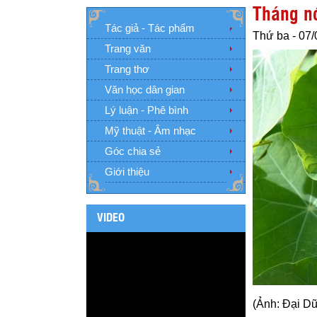
Tháng nó
Tác giả - Tác phẩm
Thứ ba - 07/
Trang văn
Trang thơ
Văn học dân gian
Lý luận - Phê bình
Mỹ thuật - Âm nhạc
Góc chia sẻ
Giới thiệu
VIDEO
(Ảnh: Đại D