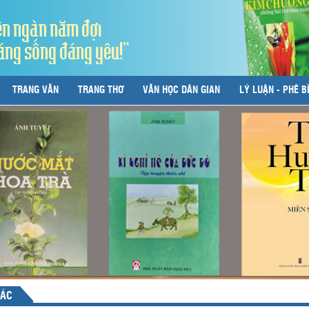
ên ngàn năm đợi
áng sống đáng yêu!"
TRANG VĂN
TRANG THƠ
VĂN HỌC DÂN GIAN
LÝ LUẬN - PHÊ B
TÁC