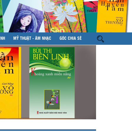
ÌNH
MỸ THUẬT - ÂM NHẠC
GÓC CHIA SẺ