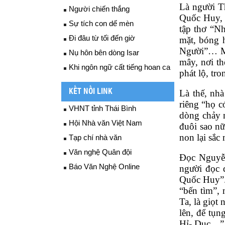
Là người Th
Người chiến thắng
Quốc Huy, đ
Sự tích con dế mèn
tập thơ “N
Đi đâu từ tối đến giờ
mặt, bóng 
Người”… Mà,
Nụ hôn bên dòng Isar
mây, nơi th
Khi ngôn ngữ cất tiếng hoan ca
phát lộ, tr
KẾT NỐI LINK
Là thế, nhà
riêng “họ c
VHNT tỉnh Thái Bình
dòng chảy 
Hội Nhà văn Việt Nam
đuôi sao nữ
non lại sắ
Tạp chí nhà văn
Văn nghệ Quân đội
Đọc Nguyễn
Báo Văn Nghệ Online
người đọc 
Quốc Huy”.
“bến tìm”, 
Ta, là giọt
lên, để tụn
Hỉ- Dục…”