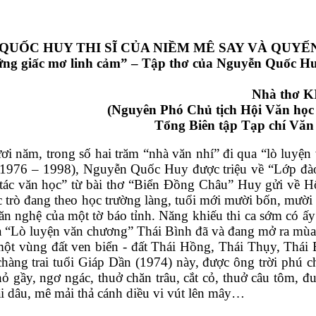
QUỐC HUY 
THI SĨ CỦA NIỀM MÊ SAY VÀ QUYẾ
ng giấc mơ linh cảm” – Tập thơ của Nguyễn Quốc Hu
                                               N
                     (Nguyên Phó Chủ tịch Hội Văn h
                         Tổng Biên tập Tạp chí 
ơi năm, trong số hai trăm “nhà văn nhí” đi qua “lò luyệ
(1976 – 1998), Nguyễn Quốc Huy được triệu về “Lớp đào 
tác văn học” từ bài thơ “Biển Đồng Châu” Huy gửi về Hội.
 trò đang theo học trường làng, tuổi mới mười bốn, mười l
văn nghệ của một tờ báo tỉnh. Năng khiếu thi ca sớm có ấy 
a “Lò luyện văn chương” Thái Bình đã và đang mở ra mùa 
một vùng đất ven biển - đất Thái Hồng, Thái Thụy, Thái 
hàng trai tuổi Giáp Dần (1974) này, được ông trời phú ch
ỏ gầy, ngơ ngác, thuở chăn trâu, cắt cỏ, thuở câu tôm, đuổ
i dâu, mê mải thả cánh diều vi vút lên mây…   