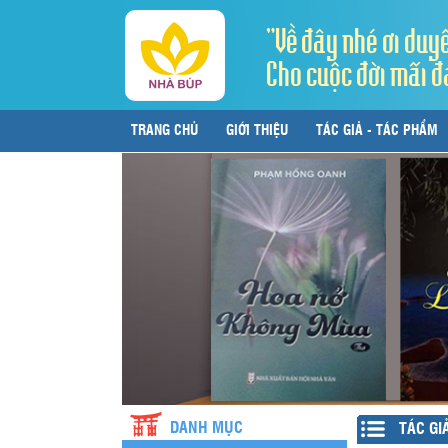
"Về đây nhé ơi duy
Cho cuộc đời mãi đ
TRANG CHỦ
GIỚI THIỆU
TÁC GIẢ - TÁC PHẨM
LIÊN HỆ
DANH MỤC
TÁC GI