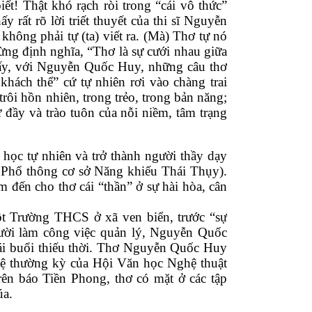
t! Thật khó rạch ròi trong “cái vô thức” 
t rõ lời triết thuyết của thi sĩ Nguyễn 
hông phải tự (ta) viết ra. (Mà) Thơ tự nó 
ừng định nghĩa, “Thơ là sự cưới nhau giữa 
ấy, với Nguyễn Quốc Huy, những câu thơ 
khách thể” cứ tự nhiên rơi vào chàng trai 
ôi hồn nhiên, trong trẻo, trong bản năng; 
ứ đầy và trào tuôn của nỗi niềm, tâm trạng 
ọc tự nhiên và trở thành người thầy dạy 
 Phổ thông cơ sở Năng khiếu Thái Thụy). 
đến cho thơ cái “thần” ở sự hài hòa, cân 
ột Trường THCS ở xã ven biển, trước “sự 
ười làm công việc quản lý, Nguyễn Quốc 
 cái buổi thiếu thời. Thơ Nguyễn Quốc Huy 
hệ thường kỳ của Hội Văn học Nghệ thuật 
rên báo Tiền Phong, thơ có mặt ở các tập 
úa.