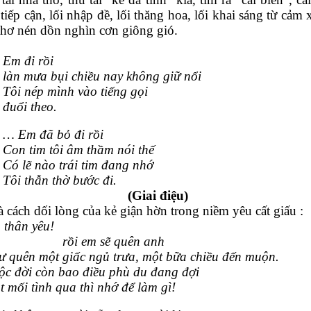
 tiếp cận, lối nhập đề, lối thăng hoa, lối khai sáng từ cả
hơ nén dồn nghìn cơn giông gió.
     
Em đi rồi
làn mưa bụi chiều nay không giữ nổi
Tôi nép mình vào tiếng gọi 
đuổi theo.
… Em đã bỏ đi rồi
Con tim tôi âm thầm nói thế
Có lẽ nào trái tim đang nhớ
Tôi thẫn thờ bước đi.
   (Giai điệu)
à cách dối lòng của kẻ giận hờn trong niềm yêu cất giấu :
 thân yêu!
                    rồi em sẽ quên anh 
ư quên một giấc ngủ trưa, một bữa chiều đến muộn. 
ộc đời còn bao điều phù du đang đợi 
 mối tình qua thì nhớ để làm gì!