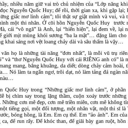
ầy, nhiều năm giữ vai trò chủ nhiệm của “Lớp năng khiế
ọc Nguyễn Quốc Huy; để rồi, thời gian xa, khi gặp lại;
hững giấc mơ linh cảm”; tôi thật sự giật mình và vui, 
hình một thi nhân. Ở cõi hồn Nguyễn Quốc Huy  trước ni
 cái “vô ngã” là Anh, lại “hiển hiện”, lại đem về, lại 
ế giới mịt mùng khói sương “ba la mật”… đặng làm cho “T
ong khai sáng nơi vệt loang chảy dài và sâu thấm là vậy…
 văn họ là những tài năng “đơn nhất”, là mỗi vũ trụ riêng 
ó” và “thơ Nguyễn Quốc Huy với cái RIÊNG anh có” là mộ
mang mang, bâng khuâng, da diết; dòng chảy cảm hoài, t
a… Nó làm ta ngẩn ngơ, trôi dạt, nó làm tảng đá ngàn n
c màu…
 Quốc Huy trong “Những giấc mơ linh cảm”, ở phần đầ
dễ bị chìm say trong lặng thầm, cuộn xoáy trước nhữn
 Những cơn mê đẹp, cơn mê triền miên, cơn mê không tỉn
một tiếng gọi, một đối tượng, một nhân vật, một thi sĩ là
 nước, bóng hồng, là Em. Em cụ thể. Em “ảo ảnh”. Em của 
g ca, để run rẩy. Để khóc than, để giãi bày gan ruột, hồn 
.