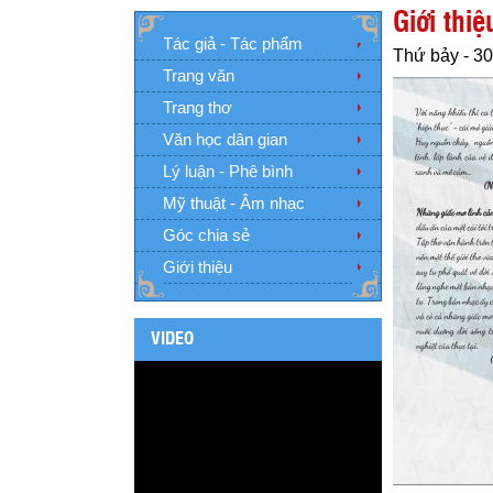
Giới thi
Tác giả - Tác phẩm
Thứ bảy - 30
Trang văn
Trang thơ
Văn học dân gian
Lý luận - Phê bình
Mỹ thuật - Âm nhạc
Góc chia sẻ
Giới thiệu
VIDEO