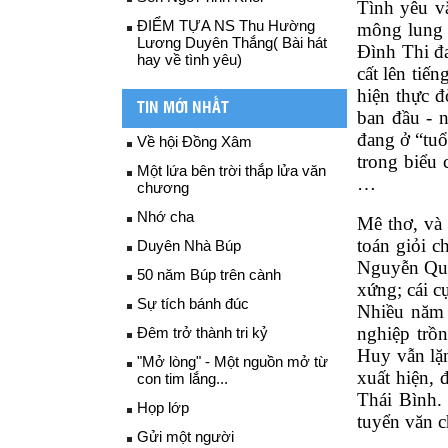
Tình yêu vă
ĐIỂM TỰA NS Thu Hường
mông lung t
Lương Duyên Thắng( Bài hát
Đình Thi đa
hay về tình yêu)
cất lên tiế
hiện thực 
TIN MỚI NHẤT
ban đầu - n
đang ở “tuổ
Về hội Đồng Xâm
trong biểu 
Một lứa bên trời thắp lửa văn
… 
chương
Nhớ cha
Mê thơ, và 
toán giỏi c
Duyên Nhà Búp
Nguyễn Quốc
50 năm Búp trên cành
xứng; cái cụ
Sự tích bánh đúc
Nhiều năm t
nghiệp trồ
Đêm trở thành tri kỷ
Huy vẫn lặn
"Mở lòng" - Một nguồn mở từ
xuất hiện, 
con tim lắng...
Thái Bình. 
Họp lớp
tuyển văn c
Gửi một người