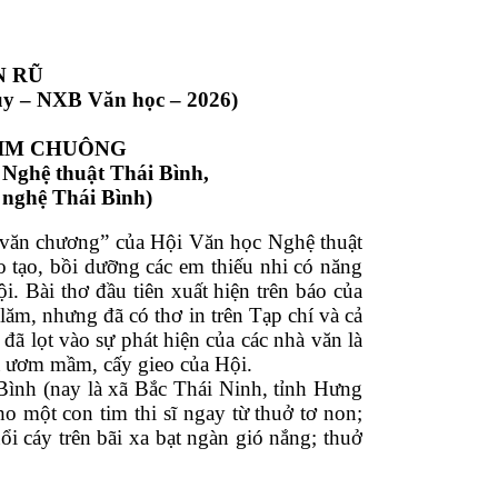
N RŨ
y – NXB Văn học – 2026)    
hà thơ KIM CHUÔNG
ọc Nghệ thuật Thái Bình,
Văn nghệ Thái Bình) 
n văn chương” của Hội Văn học Nghệ thuật 
tạo, bồi dưỡng các em thiếu nhi có năng 
 Bài thơ đầu tiên xuất hiện trên báo của 
ăm, nhưng đã có thơ in trên Tạp chí và cả 
đã lọt vào sự phát hiện của các nhà văn là 
ươm mầm, cấy gieo của Hội.     
Bình (nay là xã Bắc Thái Ninh, tỉnh Hưng 
o một con tim thi sĩ ngay từ thuở tơ non; 
i cáy trên bãi xa bạt ngàn gió nắng; thuở 