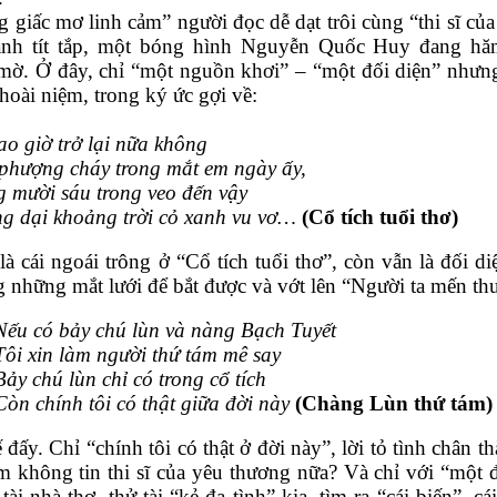
giấc mơ linh cảm” người đọc dễ dạt trôi cùng “thi sĩ của
anh tít tắp, một bóng hình Nguyễn Quốc Huy đang hăm
mờ. Ở đây, chỉ “một nguồn khơi” – “một đối diện” nhưng 
hoài niệm, trong ký ức gợi về:
o giờ trở lại nữa không
oa phượng cháy trong mắt em ngày ấy,
ăng mười sáu trong veo đến vậy
oang dại khoảng trời cỏ xanh vu vơ… 
(Cổ tích tuổi thơ)
à cái ngoái trông ở “Cổ tích tuổi thơ”, còn vẫn là đối d
những mắt lưới để bắt được và vớt lên “Người ta mến thư
Nếu có bảy chú lùn và nàng Bạch Tuyết
Tôi xin làm người thứ tám mê say
Bảy chú lùn chỉ có trong cổ tích
Còn chính tôi có thật giữa đời này
(Chàng Lùn thứ tám)
 đấy. Chỉ “chính tôi có thật ở đời này”, lời tỏ tình chân t
 không tin thi sĩ của yêu thương nữa? Và chỉ với “một đố
tài nhà thơ, thử tài “kẻ đa tình” kia, tìm ra “cái biến”, c