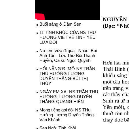
NGUYỄN 
Buổi sáng ở Đầm Sen
(Đọc: “Nhữ
11 TÌNH KHÚC CỦA NS THU
HƯỜNG VIẾT VỀ TÌNH YÊU
LỨA ĐÔI
Nơi em vừa đi qua - Nhạc: Bùi
Anh Tôn , Lời: Thơ Bùi Thanh
Huyền, Ca sĩ: Ngọc Quỳnh
Hơn
hai mư
Thái Bình 
HỎI NẮNG ĐI MÔ-NS TRẦN
THU HƯỜNG-LƯƠNG
khiếu sáng 
DUYÊN THẮNG-BÙI THỊ
một cậu học
THÚY
trên trang 
NGÀY EM XA- NS TRẦN THU
các thầy củ
HƯỜNG- LƯƠNG DUYÊN
Sinh ra từ 
THẮNG-QUANG HIỀN
Yên mới), c
Mong tiếng gọi đò- NS THu
thuở còn nh
Hường-Lương Duyên Thắng-
chạy dọc bã
Vân Khánh
Sen Ngời Tinh Khôi