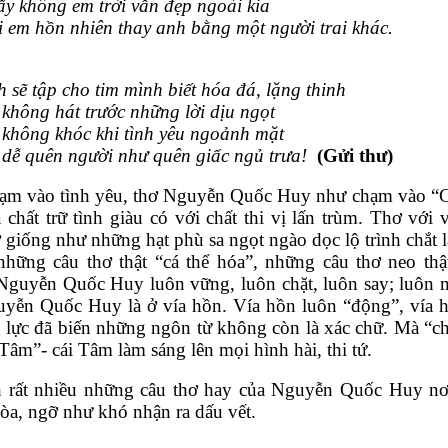
y không em trời vẫn đẹp ngoài kia 
 em hồn nhiên thay anh bằng một người trai khác. 
 sẽ tập cho tim mình biết hóa đá, lặng thinh 
không hát trước những lời dịu ngọt 
không khóc khi tình yêu ngoảnh mặt 
dễ quên người như quên giấc ngủ trưa! 
 (Gửi thư) 
hạm vào tình yêu, thơ Nguyễn Quốc Huy như chạm vào “Cơ
 chất trữ tình giàu có với chất thi vị lấn trùm. Thơ với 
giống như những hạt phù sa ngọt ngào dọc lộ trình chắt l
ững câu thơ thật “cá thể hóa”, những câu thơ neo thật 
guyễn Quốc Huy luôn vững, luôn chặt, luôn say; luôn má
yễn Quốc Huy là ở vía hồn. Vía hồn luôn “động”, vía hồn
g lực đã biến những ngôn từ không còn là xác chữ. Mà “chữ
Tâm”- cái Tâm làm sáng lên mọi hình hài, thi tứ.    
h rất nhiều những câu thơ hay của Nguyễn Quốc Huy nơi r
òa, ngỡ như khó nhận ra dấu vết. 