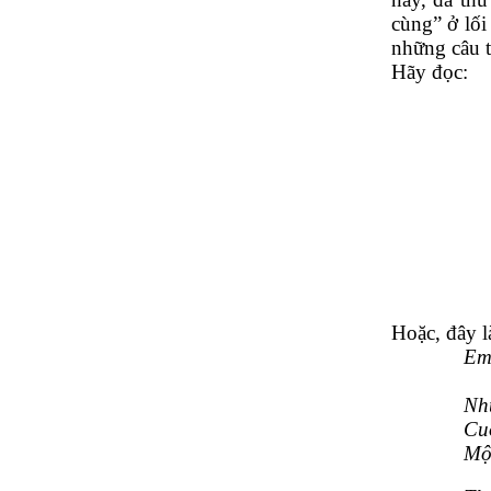
cùng” ở lối
những câu t
Hãy đọc:     
Hoặc, đây l
Em
   
Nh
Cu
Một