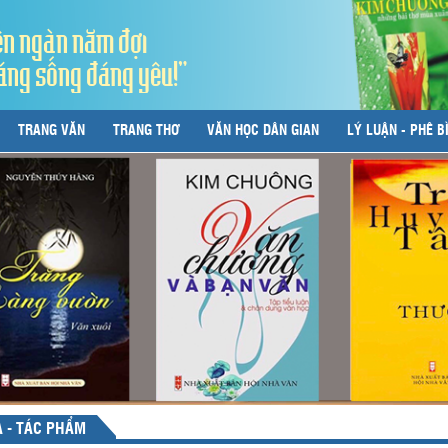
ên ngàn năm đợi
áng sống đáng yêu!"
TRANG VĂN
TRANG THƠ
VĂN HỌC DÂN GIAN
LÝ LUẬN - PHÊ B
Ả - TÁC PHẨM