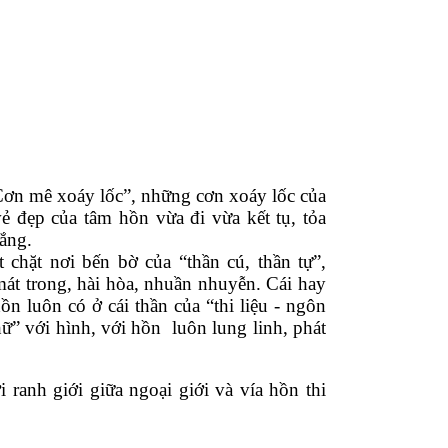
n mê xoáy lốc”, những cơn xoáy lốc của 
vẻ đẹp của tâm hồn vừa đi vừa kết tụ, tỏa 
ắng. 
chặt nơi bến bờ của “thần cú, thần tự”, 
t trong, hài hòa, nhuần nhuyễn. Cái hay 
 luôn có ở cái thần của “thi liệu - ngôn 
” với hình, với hồn  luôn lung linh, phát 
anh giới giữa ngoại giới và vía hồn thi 