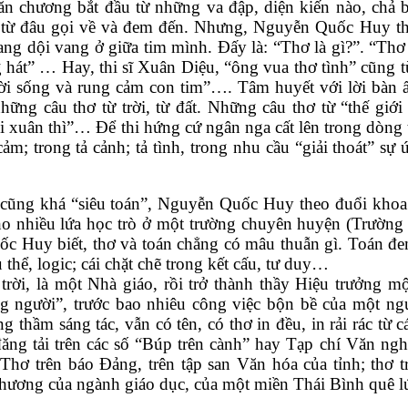
n chương bắt đầu từ những va đập, diện kiến nào, chả biế
ừ đâu gọi về và đem đến. Nhưng, Nguyễn Quốc Huy thấy rấ
ng dội vang ở giữa tim mình. Đấy là: “Thơ là gì?”. “Thơ k
ng hát” … Hay, thi sĩ Xuân Diệu, “ông vua thơ tình” cũng t
đời sống và rung cảm con tim”…. Tâm huyết với lời bàn 
hững câu thơ từ trời, từ đất. Những câu thơ từ “thế giới 
i xuân thì”… Để thi hứng cứ ngân nga cất lên trong dòng tr
cảm; trong tả cảnh; tả tình, trong nhu cầu “giải thoát” sự 
cũng khá “siêu toán”, Nguyễn Quốc Huy theo đuổi khoa h
ho nhiều lứa học trò ở một trường chuyên huyện (Trường
 Huy biết, thơ và toán chẳng có mâu thuẫn gì. Toán đem 
 thể, logic; cái chặt chẽ trong kết cấu, tư duy…
rời, là một Nhà giáo, rồi trở thành thầy Hiệu trưởng m
ng người”, trước bao nhiêu công việc bộn bề của một ng
g thầm sáng tác, vẫn có tên, có thơ in đều, in rải rác từ
đăng tải trên các số “Búp trên cành” hay Tạp chí Văn ng
Thơ trên báo Đảng, trên tập san Văn hóa của tỉnh; thơ t
hương của ngành giáo dục, của một miền Thái Bình quê l