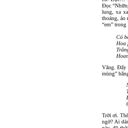
Đọc “Những 
lung, xa x
thoáng, ảo 
“em” trong 
Có ba
          H
          Tr
          H
Vâng. Đấy l
mùng” bằng 
Trời ơi. Thế
ngờ? Ai dám
này, đã thử 