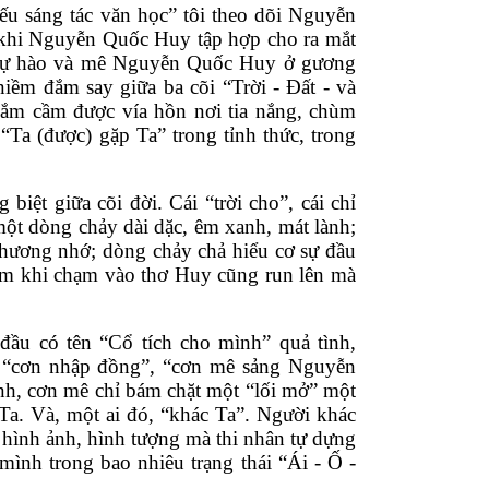
u sáng tác văn học” tôi theo dõi Nguyễn 
 khi Nguyễn Quốc Huy tập hợp cho ra mắt 
và tự hào và mê Nguyễn Quốc Huy ở gương 
ềm đắm say giữa ba cõi “Trời - Đất - và 
nắm cầm được vía hồn nơi tia nắng, chùm 
a (được) gặp Ta” trong tỉnh thức, trong 
biệt giữa cõi đời. Cái “trời cho”, cái chỉ 
t dòng chảy dài dặc, êm xanh, mát lành; 
hương nhớ; dòng chảy chả hiểu cơ sự đầu 
ăm khi chạm vào thơ Huy cũng run lên mà 
u có tên “Cổ tích cho mình” quả tình, 
g “cơn nhập đồng”, “cơn mê sảng Nguyễn 
h, cơn mê chỉ bám chặt một “lối mở” một 
 Ta. Và, một ai đó, “khác Ta”. Người khác 
hình ảnh, hình tượng mà thi nhân tự dựng 
mình trong bao nhiêu trạng thái “Ái - Ố - 