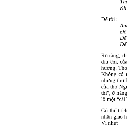
Thấ
Khi
Để rồi :
Anh
Để 
Để 
Để 
Rõ ràng, c
dịu êm, của
hương. Thơ 
Không có nh
nhưng thơ N
của thơ Ngu
thi”, ở năn
lộ một “cái 
Có thể tríc
nhân giao h
Ví như:  