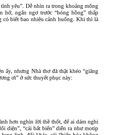
 tình yêu”. Dễ nhìn ra trong khoảng mông 
 hở, ngẩn ngơ trước “bóng hồng” thấp 
có biết bao nhiêu cảnh huống. Khi thì là 
iện ấy, nhưng Nhà thơ đã thật khéo “giăng 
ơng ơi” ở sức thuyết phục này: 
hành hơn nghìn lời thề thốt, để ai dám nghi 
i diện”, “cái bất biến” diễn ra như motip 
ái lung linh, đổi khác, cái “biến hóa không 