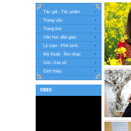
Tác giả - Tác phẩm
Trang văn
Trang thơ
Văn học dân gian
Lý luận - Phê bình
Mỹ thuật - Âm nhạc
Góc chia sẻ
Giới thiệu
VIDEO