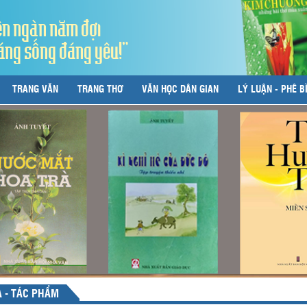
ên ngàn năm đợi
áng sống đáng yêu!"
TRANG VĂN
TRANG THƠ
VĂN HỌC DÂN GIAN
LÝ LUẬN - PHÊ B
Ả - TÁC PHẨM