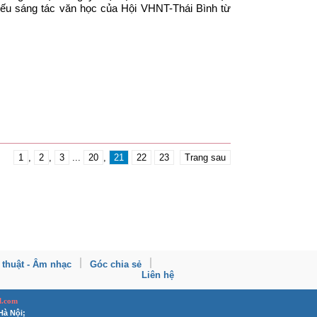
hiếu sáng tác văn học của Hội VHNT-Thái Bình từ
1
,
2
,
3
...
20
,
21
22
23
Trang sau
 thuật - Âm nhạc
Góc chia sẻ
Liên hệ
l.com
Hà Nội;