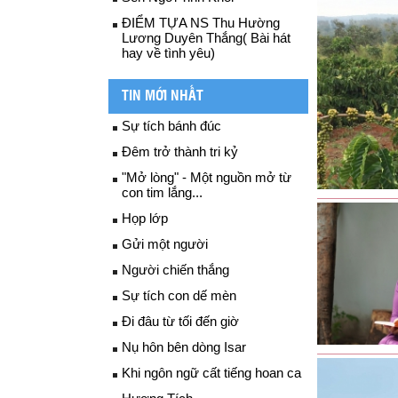
ĐIỂM TỰA NS Thu Hường
Lương Duyên Thắng( Bài hát
hay về tình yêu)
TIN MỚI NHẤT
Sự tích bánh đúc
Đêm trở thành tri kỷ
"Mở lòng" - Một nguồn mở từ
con tim lắng...
Họp lớp
Gửi một người
Người chiến thắng
Sự tích con dế mèn
Đi đâu từ tối đến giờ
Nụ hôn bên dòng Isar
Khi ngôn ngữ cất tiếng hoan ca