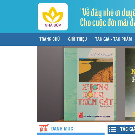
"Về đây nhé ơi duy
Cho cuộc đời mãi đ
TRANG CHỦ
GIỚI THIỆU
TÁC GIẢ - TÁC PHẨM
LIÊN HỆ
DANH MỤC
TÁC GI