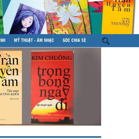
ÌNH
MỸ THUẬT - ÂM NHẠC
GÓC CHIA SẺ