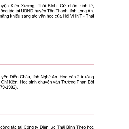
yện Kiến Xương, Thái Bình. Cử nhân kinh tế,
công tác tại UBND huyện Tân Thạnh, tỉnh Long An.
ó năng khiếu sáng tác văn học của Hội VHNT - Thái
huyện Diễn Châu, tỉnh Nghệ An. Học cấp 2 trường
 Chí Kiên. Học sinh chuyên văn Trường Phan Bội
979-1982).
công tác tại Công ty Điện lực Thái Bình Theo học