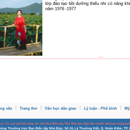
lớp đào tạo bồi dưỡng thiếu nhi có năng k
năm 1976 -1977
ang văn
Trang thơ
Văn học dân gian
Lý luận - Phê bình
Mỹ
 các Tác giả gửi bài
cộng tác
cho Ban
B
iên tập Nhà Búp qua hộp thư email: nhabup.vn@gmai
òng Thường trực Ban Biên tập Nhà Búp: Số 24, Lý Thường Kiệt, Q. Hoàn Kiếm, TP. 