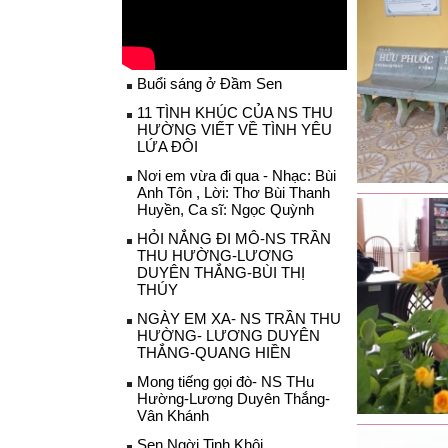
Buổi sáng ở Đầm Sen
11 TÌNH KHÚC CỦA NS THU
HƯỜNG VIẾT VỀ TÌNH YÊU
LỨA ĐÔI
Nơi em vừa đi qua - Nhạc: Bùi
Anh Tôn , Lời: Thơ Bùi Thanh
Huyền, Ca sĩ: Ngọc Quỳnh
HỎI NẮNG ĐI MÔ-NS TRẦN
THU HƯỜNG-LƯƠNG
DUYÊN THẮNG-BÙI THỊ
THÚY
NGÀY EM XA- NS TRẦN THU
HƯỜNG- LƯƠNG DUYÊN
THẮNG-QUANG HIỀN
Mong tiếng gọi đò- NS THu
Hường-Lương Duyên Thắng-
Vân Khánh
Sen Ngời Tinh Khôi