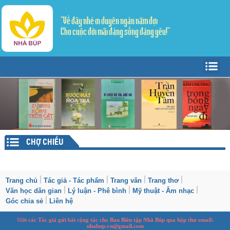
"Về đây nhé ơi duyên ngàn năm đợi
Cho cuộc đời mãi đáng sống đáng yêu!"
Trang Chủ
Giới thiệu
Tác giả - Tác phẩm
Trang văn
▼
CHỢ CHIỀU
Trang thơ
Tản Văn
▼
Văn học dân gian
Truyện ngắn
Sáng tác
Trang chủ
Tác giả - Tác phẩm
Trang văn
Trang thơ
Văn học dân gian
Lý luận - Phê bình
Mỹ thuật - Âm nhạc
Lý luận - Phê bình
Thể ký
Dịch thơ
Góc chia sẻ
Liên hệ
Mỹ thuật - Âm nhạc
M
ời các Tác giả gửi bài
cộng tác
cho Ban
B
iên tập Nhà Búp qua hộp thư email:
nhabup.vn@gmail.com