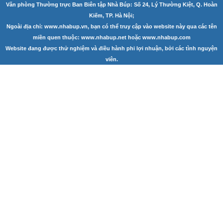
Văn phòng Thường trực Ban Biên tập Nhà Búp: Số 24, Lý Thường Kiệt, Q. Hoàn
Góc chia sẻ
Kiếm, TP. Hà Nội;
Ngoài địa chỉ: www.nhabup.vn, bạn có thể truy cập vào website này qua các tên
Liên hệ
miền quen thuộc: www.nhabup.net hoặc www.nhabup.com
Website đang được thử nghiệm và điều hành phi lợi nhuận, bởi các tình nguyện
Tìm kiếm
viên.