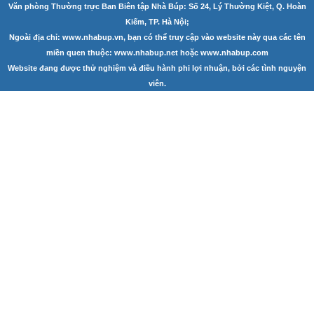
Văn phòng Thường trực Ban Biên tập Nhà Búp: Số 24, Lý Thường Kiệt, Q. Hoàn
Góc chia sẻ
Kiếm, TP. Hà Nội;
Ngoài địa chỉ: www.nhabup.vn, bạn có thể truy cập vào website này qua các tên
Liên hệ
miền quen thuộc: www.nhabup.net hoặc www.nhabup.com
Website đang được thử nghiệm và điều hành phi lợi nhuận, bởi các tình nguyện
Tìm kiếm
viên.