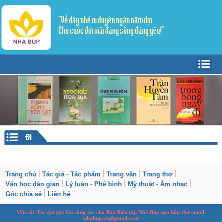
"Về đây nhé ơi duyên ngàn năm đợi
Cho cuộc đời mãi đáng sống đáng yêu!"
Trang Chủ
Giới thiệu
Tác giả - Tác phẩm
Trang văn
▼
ĐI
Trang thơ
Tản Văn
▼
Văn học dân gian
Truyện ngắn
Sáng tác
Trang chủ
Tác giả - Tác phẩm
Trang văn
Trang thơ
Văn học dân gian
Lý luận - Phê bình
Mỹ thuật - Âm nhạc
Lý luận - Phê bình
Thể ký
Dịch thơ
Góc chia sẻ
Liên hệ
Mỹ thuật - Âm nhạc
M
ời các Tác giả gửi bài
cộng tác
cho Ban
B
iên tập Nhà Búp qua hộp thư email:
nhabup.vn@gmail.com