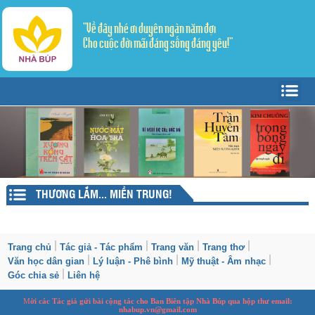
"Về đây nhé ơi duyên ngàn năm đợi
Cho cuộc đời mãi đáng sống đáng yêu!"
Trang Chủ
Giới thiệu
Tác giả - Tác phẩm
Trang văn
▼
THƯƠNG LẮM... MIỀN TRUNG!
Trang thơ
Tản Văn
▼
Văn học dân gian
Truyện ngắn
Sáng tác
Trang chủ
Tác giả - Tác phẩm
Trang văn
Trang thơ
Văn học dân gian
Lý luận - Phê bình
Mỹ thuật - Âm nhạc
Lý luận - Phê bình
Thể ký
Dịch thơ
Góc chia sẻ
Liên hệ
Mỹ thuật - Âm nhạc
M
ời các Tác giả gửi bài
cộng tác
cho Ban
B
iên tập Nhà Búp qua hộp thư email:
nhabup.vn@gmail.com