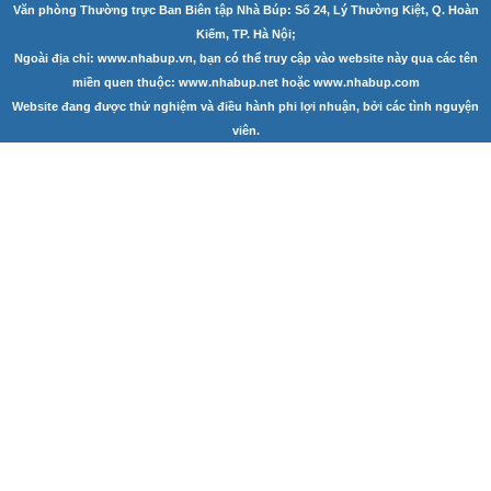
Văn phòng Thường trực Ban Biên tập Nhà Búp: Số 24, Lý Thường Kiệt, Q. Hoàn
Góc chia sẻ
Kiếm, TP. Hà Nội;
Ngoài địa chỉ: www.nhabup.vn, bạn có thể truy cập vào website này qua các tên
Liên hệ
miền quen thuộc: www.nhabup.net hoặc www.nhabup.com
Website đang được thử nghiệm và điều hành phi lợi nhuận, bởi các tình nguyện
Tìm kiếm
viên.