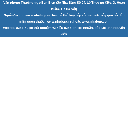
Văn phòng Thường trực Ban Biên tập Nhà Búp: Số 24, Lý Thường Kiệt, Q. Hoàn
Góc chia sẻ
Kiếm, TP. Hà Nội;
Ngoài địa chỉ: www.nhabup.vn, bạn có thể truy cập vào website này qua các tên
Liên hệ
miền quen thuộc: www.nhabup.net hoặc www.nhabup.com
Website đang được thử nghiệm và điều hành phi lợi nhuận, bởi các tình nguyện
Tìm kiếm
viên.