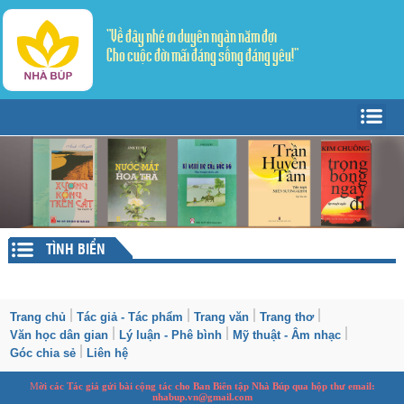
"Về đây nhé ơi duyên ngàn năm đợi
Cho cuộc đời mãi đáng sống đáng yêu!"
Trang Chủ
Giới thiệu
Tác giả - Tác phẩm
Trang văn
▼
TÌNH BIỂN
Trang thơ
Tản Văn
▼
Văn học dân gian
Truyện ngắn
Sáng tác
Trang chủ
Tác giả - Tác phẩm
Trang văn
Trang thơ
Văn học dân gian
Lý luận - Phê bình
Mỹ thuật - Âm nhạc
Lý luận - Phê bình
Thể ký
Dịch thơ
Góc chia sẻ
Liên hệ
Mỹ thuật - Âm nhạc
M
ời các Tác giả gửi bài
cộng tác
cho Ban
B
iên tập Nhà Búp qua hộp thư email:
nhabup.vn@gmail.com