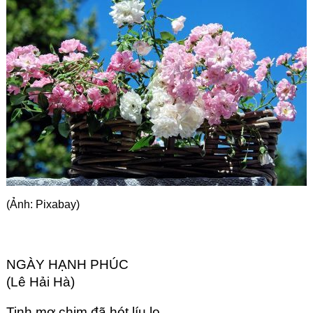
Góc chia sẻ
Liên hệ
Tìm kiếm
(Ảnh: Pixabay)
NGÀY HẠNH PHÚC
(Lê Hải Hà)
Tinh mơ chim đã hót líu lo.