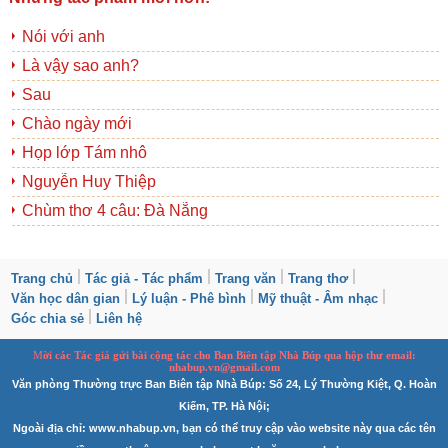
Nói với anh
Là vậy sao anh?
Sau
Chào ngày mới
Họp lớp Tám nhô
Nguyễn Huy Thiệp
Chùm thơ 4 câu: Đà Nẵng
Trang chủ
Tác giả - Tác phẩm
Trang văn
Trang thơ
Văn học dân gian
Lý luận - Phê bình
Mỹ thuật - Âm nhạc
Góc chia sẻ
Liên hệ
M
ời các Tác giả gửi bài
cộng tác
cho Ban
B
iên tập Nhà Búp qua hộp thư email:
nhabup.vn@gmail.com
Văn phòng Thường trực Ban Biên tập Nhà Búp: Số 24, Lý Thường Kiệt, Q. Hoàn
Kiếm, TP. Hà Nội;
Ngoài địa chỉ: www.nhabup.vn, bạn có thể truy cập vào website này qua các tên