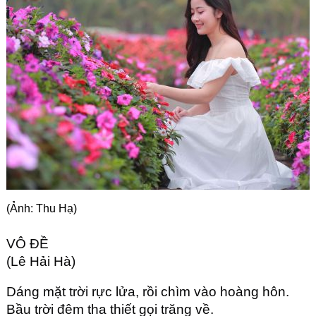
Góc chia sẻ
Liên hệ
Tìm kiếm
(Ảnh: Thu Hạ)
VÔ ĐỀ
(Lê Hải Hà)
Dáng mặt trời rực lửa, rồi chìm vào hoàng hôn.
Bầu trời đêm tha thiết gọi trăng về.