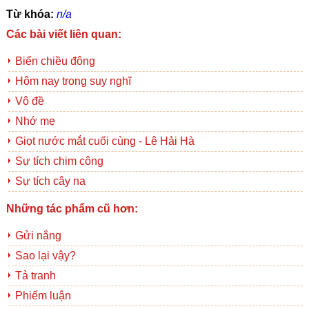
Từ khóa:
n/a
Các bài viết liên quan:
Biển chiều đông
Hôm nay trong suy nghĩ
Vô đề
Nhớ mẹ
Giọt nước mắt cuối cùng - Lê Hải Hà
Sự tích chim công
Sự tích cây na
Những tác phẩm cũ hơn:
Gửi nắng
Sao lại vậy?
Tả tranh
Phiếm luận