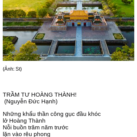
Góc chia sẻ
Liên hệ
Tìm kiếm
(Ảnh: St)
TRẦM TƯ HOÀNG THÀNH!
 (Nguyễn Đức Hạnh)
Những khẩu thần công gục đầu khóc 
lở Hoàng Thành
Nỗi buồn trăm năm trước 
lặn vào rêu phong