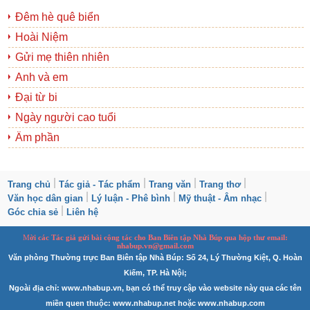
Đêm hè quê biển
Hoài Niệm
Gửi mẹ thiên nhiên
Anh và em
Đại từ bi
Ngày người cao tuổi
Âm phần
Trang chủ
Tác giả - Tác phẩm
Trang văn
Trang thơ
Văn học dân gian
Lý luận - Phê bình
Mỹ thuật - Âm nhạc
Góc chia sẻ
Liên hệ
M
ời các Tác giả gửi bài
cộng tác
cho Ban
B
iên tập Nhà Búp qua hộp thư email:
nhabup.vn@gmail.com
Văn phòng Thường trực Ban Biên tập Nhà Búp: Số 24, Lý Thường Kiệt, Q. Hoàn
Kiếm, TP. Hà Nội;
Ngoài địa chỉ: www.nhabup.vn, bạn có thể truy cập vào website này qua các tên
miền quen thuộc: www.nhabup.net hoặc www.nhabup.com