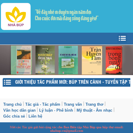
"Về đây nhé ơi duyên ngàn năm đợi
Cho cuộc đời mãi đáng sống đáng yêu!"
Trang Chủ
Giới thiệu
Tác giả - Tác phẩm
Trang văn
▼
GIỚI THIỆU TÁC PHẨM MỚI: BÚP TRÊN CÀNH - TUYỂN TẬP TH
Trang thơ
Tản Văn
▼
Văn học dân gian
Truyện ngắn
Sáng tác
Trang chủ
Tác giả - Tác phẩm
Trang văn
Trang thơ
Văn học dân gian
Lý luận - Phê bình
Mỹ thuật - Âm nhạc
Lý luận - Phê bình
Thể ký
Dịch thơ
Góc chia sẻ
Liên hệ
Mỹ thuật - Âm nhạc
M
ời các Tác giả gửi bài
cộng tác
cho Ban
B
iên tập Nhà Búp qua hộp thư email:
nhabup.vn@gmail.com