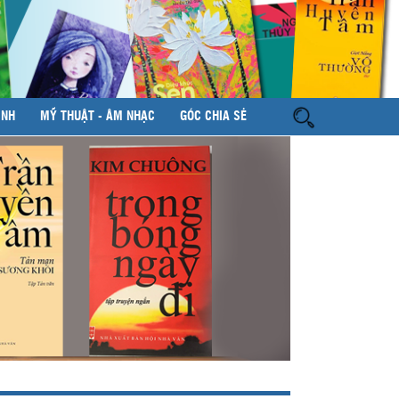
ÌNH
MỸ THUẬT - ÂM NHẠC
GÓC CHIA SẺ