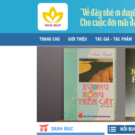
"Về đây nhé ơi duy
Cho cuộc đời mãi đ
TRANG CHỦ
GIỚI THIỆU
TÁC GIẢ - TÁC PHẨM
LIÊN HỆ
DANH MỤC
NỖI BU