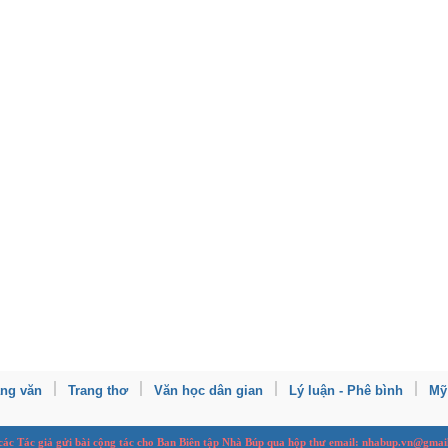
ang văn
Trang thơ
Văn học dân gian
Lý luận - Phê bình
Mỹ
 các Tác giả gửi bài
cộng tác
cho Ban
B
iên tập Nhà Búp qua hộp thư email: nhabup.vn@gmai