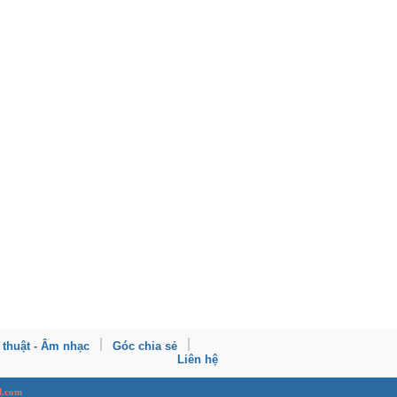
 thuật - Âm nhạc
Góc chia sẻ
Liên hệ
l.com