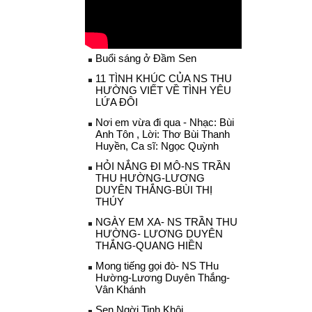
Buổi sáng ở Đầm Sen
11 TÌNH KHÚC CỦA NS THU
HƯỜNG VIẾT VỀ TÌNH YÊU
LỨA ĐÔI
Nơi em vừa đi qua - Nhạc: Bùi
Anh Tôn , Lời: Thơ Bùi Thanh
Huyền, Ca sĩ: Ngọc Quỳnh
HỎI NẮNG ĐI MÔ-NS TRẦN
THU HƯỜNG-LƯƠNG
DUYÊN THẮNG-BÙI THỊ
THÚY
NGÀY EM XA- NS TRẦN THU
HƯỜNG- LƯƠNG DUYÊN
THẮNG-QUANG HIỀN
Mong tiếng gọi đò- NS THu
Hường-Lương Duyên Thắng-
Vân Khánh
Sen Ngời Tinh Khôi