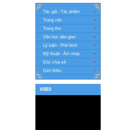
Tác giả - Tác phẩm
Trang văn
Trang thơ
Văn học dân gian
Lý luận - Phê bình
Mỹ thuật - Âm nhạc
Góc chia sẻ
Giới thiệu
VIDEO