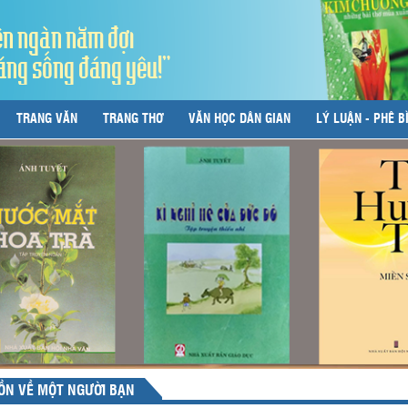
ên ngàn năm đợi
áng sống đáng yêu!"
TRANG VĂN
TRANG THƠ
VĂN HỌC DÂN GIAN
LÝ LUẬN - PHÊ B
ỒN VỀ MỘT NGƯỜI BẠN