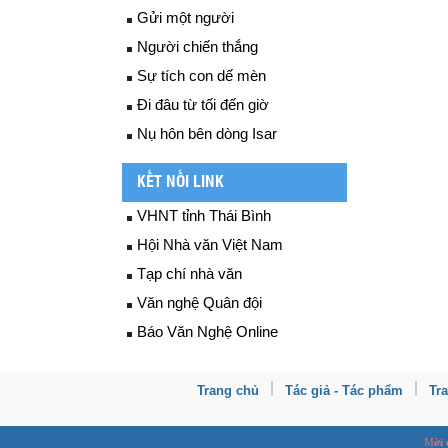
Gửi một người
Người chiến thắng
Sự tích con dế mèn
Đi đâu từ tối đến giờ
Nụ hôn bên dòng Isar
KẾT NỐI LINK
VHNT tỉnh Thái Bình
Hội Nhà văn Việt Nam
Tạp chí nhà văn
Văn nghệ Quân đội
Báo Văn Nghệ Online
Trang chủ
Tác giả - Tác phẩm
Tr
M
ời