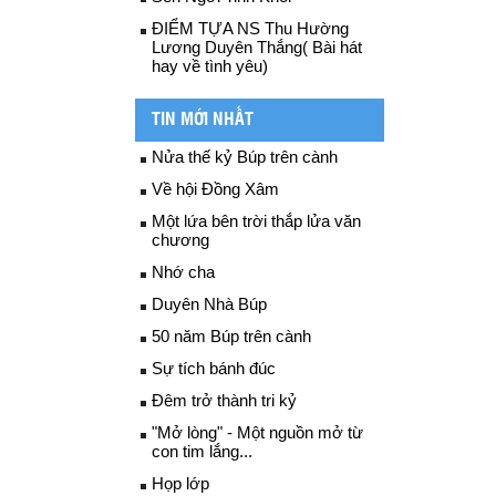
ĐIỂM TỰA NS Thu Hường
Lương Duyên Thắng( Bài hát
hay về tình yêu)
TIN MỚI NHẤT
Nửa thế kỷ Búp trên cành
Về hội Đồng Xâm
Một lứa bên trời thắp lửa văn
chương
Nhớ cha
Duyên Nhà Búp
50 năm Búp trên cành
Sự tích bánh đúc
Đêm trở thành tri kỷ
"Mở lòng" - Một nguồn mở từ
con tim lắng...
Họp lớp