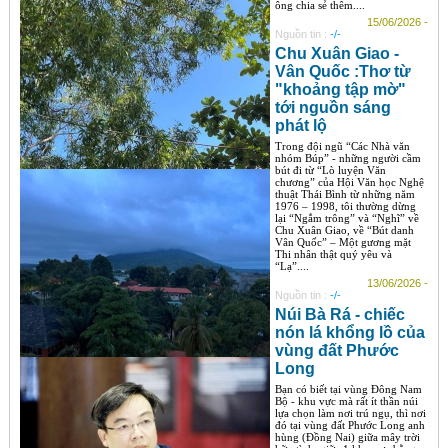
ông chia sẻ thêm....
15/06/2026 -
Nguồn tin :
-/-
Chu Xuân Giao -
Vân Quốc :Thơ từ
"khoảng tập mờ"
tới nguồn sáng
phát lộ
Trong đội ngũ “Các Nhà văn
nhóm Búp” - những người cầm
bút đi từ “Lò luyện Văn
chương” của Hội Văn học Nghệ
thuật Thái Bình từ những năm
1976 – 1998, tôi thường dừng
lại “Ngắm trông” và “Nghĩ” về
Chu Xuân Giao, về “Bút danh
Vân Quốc” – Một gương mặt
Thi nhân thật quý yêu và
“Lạ”....
13/06/2026 -
Nguồn tin :
-/-
Núi Bà Rá - chiếc
nón lá khổng lồ của
vùng đất Phước
Long
Bạn có biết tại vùng Đông Nam
Bộ - khu vực mà rất ít thần núi
lựa chọn làm nơi trú ngụ, thì nơi
đó tại vùng đất Phước Long anh
hùng (Đồng Nai) giữa mây trời