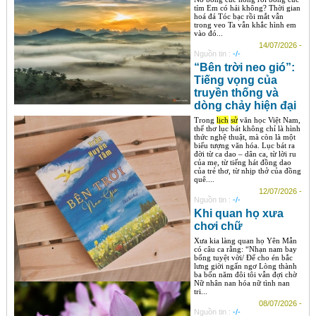
tím Em có hái không? Thời gian
hoá đá Tóc bạc rồi mắt vẫn
trong veo Ta vẫn khắc hình em
vào đó...
14/07/2026 -
Nguồn tin :
-/-
“Bên trời neo gió”:
Tiếng vọng của
truyền thống và
dòng chảy hiện đại
Trong
lịch
sử
văn học Việt Nam,
thể thơ lục bát không chỉ là hình
thức nghệ thuật, mà còn là một
biểu tượng văn hóa. Lục bát ra
đời từ ca dao – dân ca, từ lời ru
của mẹ, từ tiếng hát đồng dao
của trẻ thơ, từ nhịp thở của đồng
quê....
12/07/2026 -
Nguồn tin :
-/-
Khi quan họ xưa
chơi chữ
Xưa kia làng quan họ Yên Mẫn
có câu ca rằng: “Nhạn nam bay
bổng tuyệt vời/ Để cho én bắc
lưng giời ngẩn ngơ Lòng thành
ba bốn năm đôi tôi vẫn đợi chờ
Nữ nhân nan hóa nữ tình nan
tri...
08/07/2026 -
Nguồn tin :
-/-