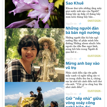
Sao Khuê
Khoan thai trên những tầng mây
giọt nước mắt nào của Người?
tháng bẩy áp thấp về tháng bẩy
mưa tuôn tháng bẩy bão...
04/07/2026 -
Nguồn tin :
-/-
Những người đàn
bà bán ngô nướng
Những người đàn bà bán ngô
nướng Bày số phận mình bên
đường Những nhem nhuốc bên
ngoài che dấu Bao ngọt lành,
nóng hổi bên trong Người đi
qua thờ ơ...
01/07/2026 -
Nguồn tin :
-/-
Mừng anh bay vào
vũ trụ
Nhìn cánh diều rập rờn giữa
mây xanh và nghe tiếng sáo vi
vu trong chiều thu êm ả, chúng
em lại nhớ tới cánh diều tuổi thơ
của anh: “Ước gì ta cũng bay lên
như cánh diều!”....
01/07/2026 -
Nguồn tin :
-/-
Giữ "nếp nhà" giữa
vòng xoáy công