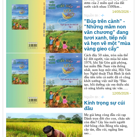
ươm của 2 miền quê của đất
nước cách nhau 1500km...
14/05/2026 -
Nguồn tin :
-/-
"Búp trên cành" -
"Những mầm non
văn chương" đang
tươi xanh, tiếp nối
và hẹn về một "mùa
vàng gieo cấy"
Cách đây 50 năm, tròn nửa thế
kỷ đời người, vào mùa hè năm
1976, khi Sài Gòn giải phóng,
hai miền Bắc Nam vừa thống
nhất, sum họp một nhà, Hội Văn
học Nghệ thuật Thái Bình là tỉnh
đầu tiên trên cả nước đã có công
khởi xướng việc mở lớp “Đào
tạo, bồi dưỡng các em thiếu nhi
có năng khiếu sáng tác văn......
12/05/2026 -
Nguồn tin :
-/-
Kính trọng sự cúi
đầu
Mẹ già lưng còng đầu cúi rạp
Dành trọn đời cho con, cháu sức
còn đâu? Cây lúa nuôi người
chờ bông chín Bông trĩu nặng,
cây tàn, đầu cúi, ngẩng làm
sao...