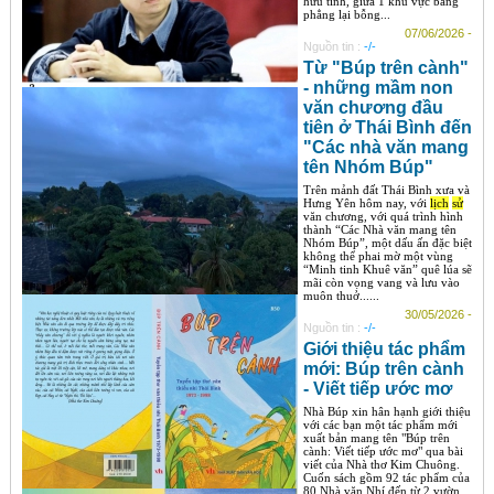
hữu tình, giữa 1 khu vực bằng
phẳng lại bỗng...
07/06/2026 -
Nguồn tin :
-/-
Từ "Búp trên cành"
- những mầm non
văn chương đầu
tiên ở Thái Bình đến
"Các nhà văn mang
tên Nhóm Búp"
Trên mảnh đất Thái Bình xưa và
Hưng Yên hôm nay, với
lịch
sử
văn chương, với quá trình hình
thành “Các Nhà văn mang tên
Nhóm Búp”, một dấu ấn đặc biệt
không thể phai mờ một vùng
“Minh tinh Khuê văn” quê lúa sẽ
mãi còn vọng vang và lưu vào
muôn thuở......
30/05/2026 -
Nguồn tin :
-/-
Giới thiệu tác phẩm
mới: Búp trên cành
- Viết tiếp ước mơ
Nhà Búp xin hân hạnh giới thiệu
với các bạn một tác phẩm mới
xuất bản mang tên "Búp trên
cành: Viết tiếp ước mơ" qua bài
viết của Nhà thơ Kim Chuông.
Cuốn sách gồm 92 tác phẩm của
80 Nhà văn Nhí đến từ 2 vườn