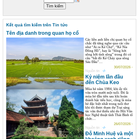
Góc chia sẻ
Liên hệ
Kết quả tìm kiếm trên Tin tức
Tìm kiếm
Tên địa danh trong quan họ cổ
Các liền anh liền chị quan họ cổ
chắc đã từng nghe qua các câu
như “Ai ra Kẻ Chợ”, “Kẻ Nía
Đông Hồ”, hay là “Sông hời
sông hỡi tình sông” trong đó có
câu “bắt đò Kẻ Cháy qua sông
Sáu Đầu”....
30/07/2026 -
Nguồn tin :
-/-
Kỷ niệm lần đầu
đến Chùa Keo
Mùa hè năm 1984, khi ấy tôi
vừa tròn mười một tuổi. Đó là
mùa hè đầu tiên sau khi hoàn
thành bậc tiểu học, cũng là mùa
hè đặc biệt nhất trong tuổi thơ
khi tôi được tham dự Trại sáng
tác văn thơ thiếu nhi do Hội Văn
học Nghệ thuật tỉnh Thái Bình tổ
chức....
26/07/2026 -
Nguồn tin :
-/-
Đỗ Minh Huệ và một