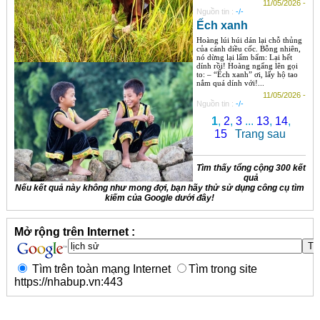
11/05/2026 -
Nguồn tin :
-/-
Ếch xanh
Hoàng lúi húi dán lại chỗ thủng
của cánh diều cốc. Bỗng nhiên,
nó dừng lại lẩm bẩm: Lại hết
dính rồi! Hoàng ngẩng lên gọi
to: – “Ếch xanh” ơi, lấy hộ tao
nắm quá dính với!...
11/05/2026 -
Nguồn tin :
-/-
1
,
2
,
3
...
13
,
14
,
15
Trang sau
Tìm thấy tổng cộng 300 kết
quả
Nếu kết quả này không như mong đợi, bạn hãy thử sử dụng công cụ tìm
kiếm của Google dưới đây!
Mở rộng trên Internet :
Tìm trên toàn mạng Internet
Tìm trong site
https://nhabup.vn:443