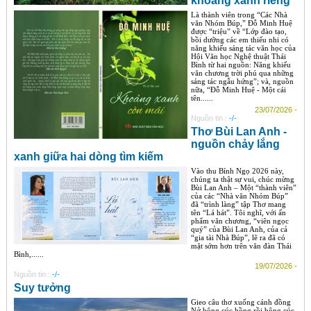
khoảng xanh riêng
Là thành viên trong “Các Nhà
văn Nhóm Búp,” Đỗ Minh Huệ
được “triệu” về “Lớp đào tạo,
bồi dưỡng các em thiếu nhi có
năng khiếu sáng tác văn học của
Hội Văn học Nghệ thuật Thái
Bình từ hai nguồn: Năng khiếu
văn chương trời phú qua những
sáng tác ngẫu hứng”; và, nguồn
nữa, “Đỗ Minh Huệ - Một cái
tên......
23/07/2026 -
Nguồn tin :
-/-
Thơ Bùi Lan Anh -
nguồn chảy lắng
xanh giữa hai dòng tìm kiếm
Vào thu Bính Ngọ 2026 này,
chúng ta thật sự vui, chúc mừng
Bùi Lan Anh – Một “thành viên”
của các “Nhà văn Nhóm Búp”
đã “trình làng” tập Thơ mang
tên “Lá hát”. Tôi nghĩ, với ấn
phẩm văn chương, “viên ngọc
quý” của Bùi Lan Anh, của cả
“gia tài Nhà Búp”, lẽ ra đã có
mặt sớm hơn trên văn đàn Thái
Bình,......
19/07/2026 -
Nguồn tin :
-/-
Suy tưởng
Gieo câu thơ xuống cánh đồng
Nở bông cúc hồng rồi bông cúc