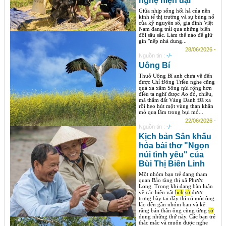
nghệ hiện đại
Giữa nhịp sống hối hả của nền
kinh tế thị trường và sự bùng nổ
của kỷ nguyên số, gia đình Việt
Nam đang trải qua những biến
đổi sâu sắc. Làm thế nào để giữ
gìn "nếp nhà dung...
28/06/2026 -
Nguồn tin :
-/-
Uông Bí
Thuở Uông Bí anh chưa về đến
được Chỉ Đông Triều nghe cũng
quá xa xăm Sông núi rộng hơn
điều ta nghĩ được Áo đỏ, chiều,
má thắm đất Vàng Danh Đã xa
rồi heo hút một vùng than khăn
mỏ quạ lầm trong bụi mỏ...
22/06/2026 -
Nguồn tin :
-/-
Kịch bản Sân khấu
hóa bài thơ "Ngọn
núi tình yêu" của
Bùi Thị Biên Linh
Một nhóm bạn trẻ đang tham
quan Bảo tàng thị xã Phước
Long. Trong khi đang bàn luận
về các hiện vật
lịch
sử
được
trưng bày tại đây thì có một ông
lão đến gần nhóm bạn và kể
rằng bản thân ông cũng từng
sử
dụng những thứ này. Các bạn trẻ
thắc mắc và muốn được nghe