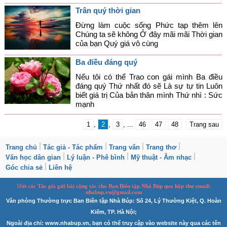
Trân quý thời gian
Đừng làm cuộc sống Phức tạp thêm lên
Chúng ta sẽ không Ở đây mãi mãi Thời gian
của bạn Quý giá vô cùng
Ba điều đáng quý
Nếu tôi có thể Trao con gái mình Ba điều
đáng quý Thứ nhất đó sẽ Là sự tự tin Luôn
biết giá trị Của bản thân mình Thứ nhì : Sức
mạnh
1
,
2
,
3
, ...
46
47
48
Trang sau
Trang chủ
Tác giả - Tác phẩm
Trang văn
Trang thơ
Văn học dân gian
Lý luận - Phê bình
Mỹ thuật - Âm nhạc
Góc chia sẻ
Liên hệ
M
ời các Tác giả gửi bài
cộng tác
cho Ban
B
iên tập Nhà Búp qua hộp thư email:
nhabup.vn@gmail.com
Văn phòng Thường trực Ban Biên tập Nhà Búp: Số 24, Lý Thường Kiệt, Q. Hoàn
Kiếm, TP. Hà Nội;
Ngoài địa chỉ: www.nhabup.vn, bạn có thể truy cập vào website này qua các tên