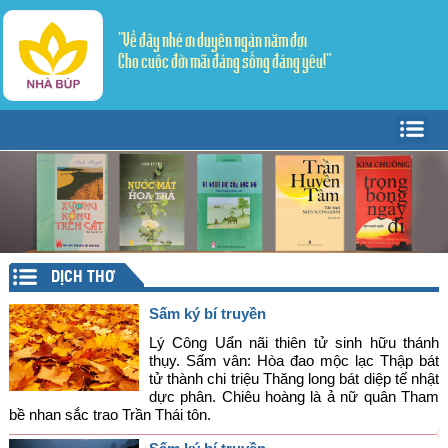
"Về đây nhé ơi duyên ngàn năm đợi
Cho cuộc đời mãi đáng sống đáng yêu!"
Trang Chủ
Giới thiệu
Tác giả - Tác phẩm
Trang văn
▼
DỊCH THƠ
Trang thơ
Tản Văn
▼
Sấm ký bí truyền
Văn học dân gian
Truyện ngắn
Sáng tác
Lý Công Uẩn nãi thiên tử sinh hữu thánh
thụy. Sấm vân: Hòa đao mộc lạc Thập bát
tử thành chi triệu Thăng long bát diệp tế nhật
Lý luận - Phê bình
Thể ký
Dịch thơ
dực phân. Chiêu hoàng là ả nữ quân Tham
bề nhan sắc trao Trần Thái tôn.
Mỹ thuật - Âm nhạc