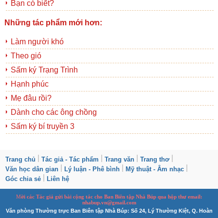
Bạn có biết?
Những tác phẩm mới hơn:
Làm người khó
Theo gió
Sấm ký Trạng Trình
Hạnh phúc
Mẹ đâu rồi?
Dành cho các ông chồng
Sấm ký bí truyền 3
Trang chủ
Tác giả - Tác phẩm
Trang văn
Trang thơ
Văn học dân gian
Lý luận - Phê bình
Mỹ thuật - Âm nhạc
Góc chia sẻ
Liên hệ
M
ời các Tác giả gửi bài
cộng tác
cho Ban
B
iên tập Nhà Búp qua hộp thư email:
nhabup.vn@gmail.com
Văn phòng Thường trực Ban Biên tập Nhà Búp: Số 24, Lý Thường Kiệt, Q. Hoàn