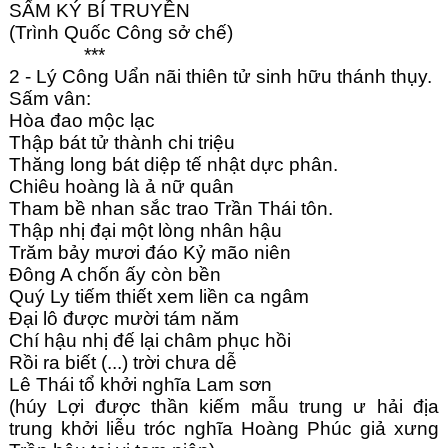
SẤM KÝ BÍ TRUYỀN
Góc chia sẻ
(Trình Quốc Công sở chế)
***
Liên hệ
2 - Lý Công Uẩn nãi thiên tử sinh hữu thánh thụy.
Sấm vân:
Tìm kiếm
Hòa đao mộc lạc
Thập bát tử thành chi triệu
Thăng long bát diệp tế nhật dực phân.
Chiêu hoàng là ả nữ quân
Tham bề nhan sắc trao Trần Thái tôn.
Thập nhị đại một lòng nhân hậu
Trăm bảy mươi đáo Kỷ mão niên
Đông A chốn ấy còn bền
Quý Ly tiếm thiết xem liền ca ngâm
Đại lô được mười tám năm
Chí hậu nhị đế lại châm phục hồi
Rồi ra biết (...) trời chưa dễ
Lê Thái tổ khởi nghĩa Lam sơn
(húy Lợi được thần kiếm mẫu trung ư hải địa
trung khởi liễu tróc nghĩa Hoàng Phúc giả xưng