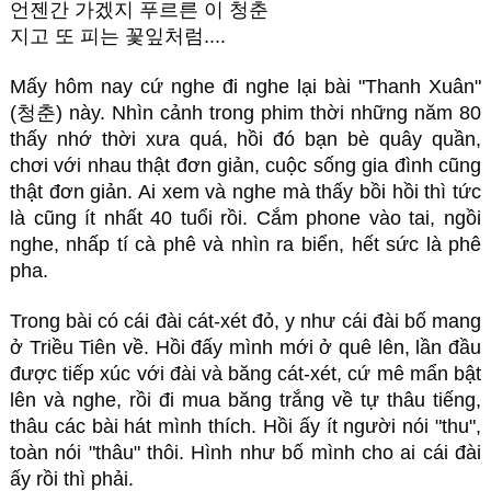
언젠간 가겠지 푸르른 이 청춘
지고 또 피는 꽃잎처럼....
Mấy hôm nay cứ nghe đi nghe lại bài "Thanh Xuân"
(청춘) này. Nhìn cảnh trong phim thời những năm 80
thấy nhớ thời xưa quá, hồi đó bạn bè quây quần,
chơi với nhau thật đơn giản, cuộc sống gia đình cũng
thật đơn giản. Ai xem và nghe mà thấy bồi hồi thì tức
là cũng ít nhất 40 tuổi rồi. Cắm phone vào tai, ngồi
nghe, nhấp tí cà phê và nhìn ra biển, hết sức là phê
pha.
Trong bài có cái đài cát-xét đỏ, y như cái đài bố mang
ở Triều Tiên về. Hồi đấy mình mới ở quê lên, lần đầu
được tiếp xúc với đài và băng cát-xét, cứ mê mẩn bật
lên và nghe, rồi đi mua băng trắng về tự thâu tiếng,
thâu các bài hát mình thích. Hồi ấy ít người nói "thu",
toàn nói "thâu" thôi. Hình như bố mình cho ai cái đài
ấy rồi thì phải.