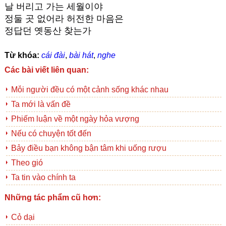
날 버리고 가는 세월이야
정둘 곳 없어라 허전한 마음은
정답던 옛동산 찾는가
Từ khóa:
cái đài
,
bài hát
,
nghe
Các bài viết liên quan:
Mỗi người đều có một cảnh sống khác nhau
Ta mới là vấn đề
Phiếm luận về một ngày hỏa vượng
Nếu có chuyện tốt đến
Bảy điều bạn không bận tâm khi uống rượu
Theo gió
Ta tin vào chính ta
Những tác phẩm cũ hơn:
Cỏ dại