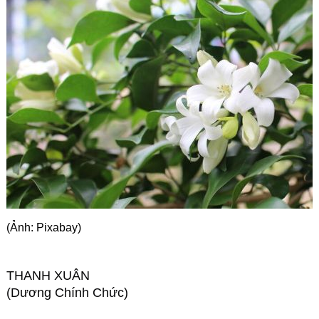
Góc chia sẻ
Liên hệ
Tìm kiếm
(Ảnh: Pixabay)
THANH XUÂN
(Dương Chính Chức)