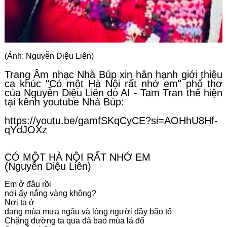
(Ảnh: Nguyễn Diệu Liên)
Trang Âm nhạc Nhà Búp xin hân hạnh giới thiệu 
ca khúc "Có một Hà Nội rất nhớ em" phổ thơ 
của Nguyễn Diệu Liên do AI - Tam Tran thể hiện 
tại kênh youtube Nhà Búp:
https://youtu.be/gamfSKqCyCE?si=AOHhU8Hf-
qYdJOXz
CÓ MỘT HÀ NỘI RẤT NHỚ EM
(Nguyễn Diệu Liên)
Em ở đâu rồi
nơi ấy nắng vàng không?
Nơi ta ở
đang mùa mưa ngâu và lòng người đầy bão tố
Chặng đường ta qua đã bao mùa lá đổ