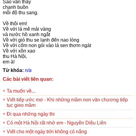
Sao vẫn thấy
chạnh buồn
mỗi độ thu sang.
Về thôi em!
Về với lá mê mải vàng
và nước hồ xanh ngắt
Về với gió thu se lạnh đến nao lòng
Về với cốm non gói vào lá sen thơm ngát
Về với xôn xao
thu Hà Nội,
em à!
Từ khóa:
n/a
Các bài viết liên quan:
Ta muốn về...
Viết tiếp ước mơ - Khi những mầm non văn chương tiếp
tục gieo mầm
Đi qua những ngày thi
Có một Hà Nội rất nhớ em - Nguyễn Diệu Liên
Viết cho một ngày trời không có nắng