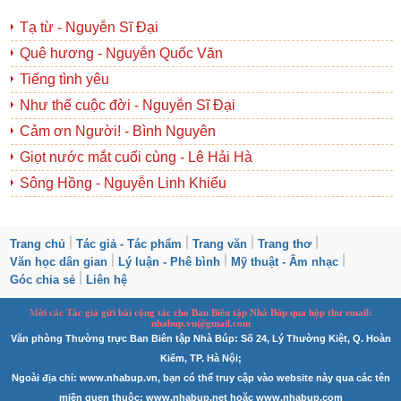
Tạ từ - Nguyễn Sĩ Đại
Quê hương - Nguyễn Quốc Văn
Tiếng tình yêu
Như thế cuộc đời - Nguyễn Sĩ Đại
Cảm ơn Người! - Bình Nguyên
Giọt nước mắt cuối cùng - Lê Hải Hà
Sông Hồng - Nguyễn Linh Khiếu
Trang chủ
Tác giả - Tác phẩm
Trang văn
Trang thơ
Văn học dân gian
Lý luận - Phê bình
Mỹ thuật - Âm nhạc
Góc chia sẻ
Liên hệ
M
ời các Tác giả gửi bài
cộng tác
cho Ban
B
iên tập Nhà Búp qua hộp thư email:
nhabup.vn@gmail.com
Văn phòng Thường trực Ban Biên tập Nhà Búp: Số 24, Lý Thường Kiệt, Q. Hoàn
Kiếm, TP. Hà Nội;
Ngoài địa chỉ: www.nhabup.vn, bạn có thể truy cập vào website này qua các tên
miền quen thuộc: www.nhabup.net hoặc www.nhabup.com