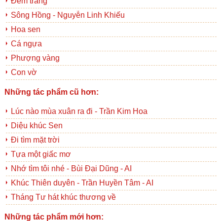
Đêm trăng
Sông Hồng - Nguyễn Linh Khiếu
Hoa sen
Cá ngựa
Phượng vàng
Con vờ
Những tác phẩm cũ hơn:
Lúc nào mùa xuân ra đi - Trần Kim Hoa
Diệu khúc Sen
Đi tìm mặt trời
Tựa một giấc mơ
Nhớ tìm tôi nhé - Bùi Đại Dũng - AI
Khúc Thiên duyên - Trần Huyền Tâm - AI
Tháng Tư hát khúc thương về
Những tác phẩm mới hơn: