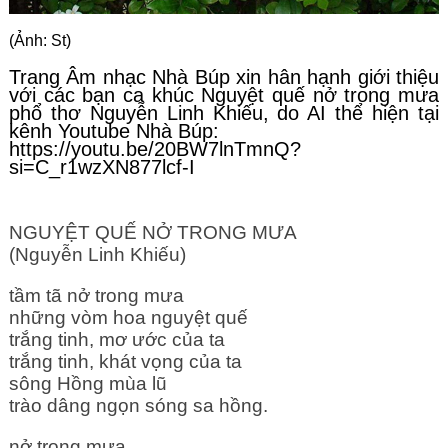
(Ảnh: St)
Trang Âm nhạc Nhà Búp xin hân hạnh giới thiệu
với các bạn ca khúc Nguyệt quế nở trong mưa
phổ thơ Nguyễn Linh Khiếu, do AI thể hiện tại
kênh Youtube Nhà Búp:
https://youtu.be/20BW7lnTmnQ?
si=C_r1wzXN877lcf-I
NGUYỆT QUẾ NỞ TRONG MƯA
(Nguyễn Linh Khiếu)
tầm tã nở trong mưa
những vòm hoa nguyệt quế
trắng tinh, mơ ước của ta
trắng tinh, khát vọng của ta
sông Hồng mùa lũ
trào dâng ngọn sóng sa hồng.
nở trong mưa 