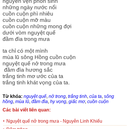
nguyên vẹn phồn sinh 
những ngày nước nổi
cuồn cuộn phì nhiêu
cuồn cuộn mỡ màu
cuồn cuộn những mong đợi
dưới vòm nguyệt quế 
đầm đìa trong mưa
ta chỉ có một mình
mùa lũ sông Hồng cuồn cuộn
nguyệt quế nở trong mưa
 đầm đìa hương sắc
trắng tinh mơ ước của ta
trắng tinh khát vọng của ta.
Từ khóa:
nguyệt quế
,
nở trong
,
trắng tinh
,
của ta
,
sông
hồng
,
mùa lũ
,
đầm đìa
,
hy vọng
,
giấc mơ
,
cuồn cuộn
Các bài viết liên quan:
Nguyệt quế nở trong mưa - Nguyễn Linh Khiếu