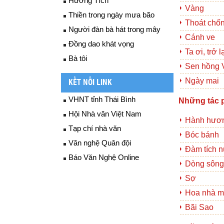
Hương Tích
Vàng
Thiền trong ngày mưa bão
Thoát chố
Người đàn bà hát trong mây
Cánh ve
Đồng dao khát vọng
Ta ơi, trở l
Bà tôi
Sen hồng 
Ngày mai
KẾT NỐI LINK
VHNT tỉnh Thái Bình
Những tác 
Hội Nhà văn Việt Nam
Hành hươ
Tạp chí nhà văn
Bóc bánh
Văn nghệ Quân đội
Đàm tích n
Báo Văn Nghệ Online
Dòng sông
Sợ
Hoa nhà m
Bãi Sao