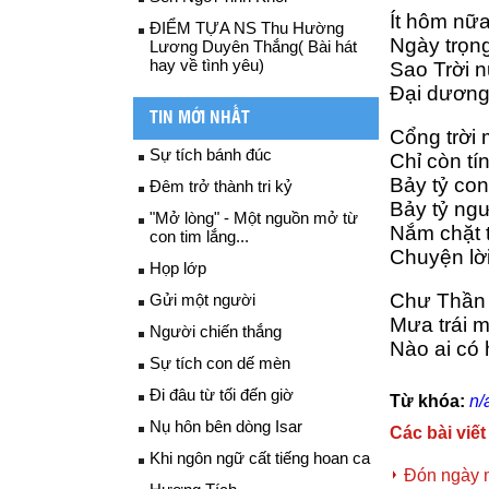
Ít hôm nữa
ĐIỂM TỰA NS Thu Hường
Ngày trọng
Lương Duyên Thắng( Bài hát
hay về tình yêu)
Sao Trời 
Đại dương 
TIN MỚI NHẤT
Cổng trời 
Sự tích bánh đúc
Chỉ còn tí
Bảy tỷ con
Đêm trở thành tri kỷ
Bảy tỷ ngư
"Mở lòng" - Một nguồn mở từ
Nắm chặt t
con tim lắng...
Chuyện lời 
Họp lớp
Chư Thần 
Gửi một người
Mưa trái 
Người chiến thắng
Nào ai có
Sự tích con dế mèn
Đi đâu từ tối đến giờ
Từ khóa:
n/
Nụ hôn bên dòng Isar
Các bài viết
Khi ngôn ngữ cất tiếng hoan ca
Đón ngày 