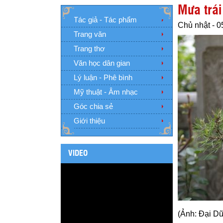
Mưa trá
Tác giả - Tác phẩm
Chủ nhật - 0
Trang văn
Trang thơ
Văn học dân gian
Lý luận - Phê bình
Mỹ thuật - Âm nhạc
Góc chia sẻ
Giới thiệu
VIDEO
(Ảnh: Đại D