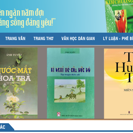
ên ngàn năm đợi
áng sống đáng yêu!"
TRANG VĂN
TRANG THƠ
VĂN HỌC DÂN GIAN
LÝ LUẬN - PHÊ B
TÁC