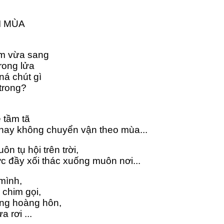
I MÙA
m vừa sang
rong lửa
ná chút gì
trong?
 tầm tã
ay không chuyển vận theo mùa...
n tụ hội trên trời,
c đầy xối thác xuống muôn nơi...
mình,
 chim gọi,
ng hoàng hôn,
 rơi ...