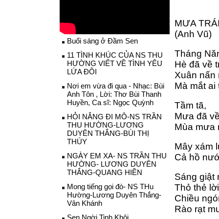
MƯA TRÁ
(Anh Vũ)
Buổi sáng ở Đầm Sen
Tháng Nă
11 TÌNH KHÚC CỦA NS THU
HƯỜNG VIẾT VỀ TÌNH YÊU
Hè đã về t
LỨA ĐÔI
Xuân nấn 
Mà mắt ai 
Nơi em vừa đi qua - Nhạc: Bùi
Anh Tôn , Lời: Thơ Bùi Thanh
Huyền, Ca sĩ: Ngọc Quỳnh
Tầm tã,
Mưa đã về
HỎI NẮNG ĐI MÔ-NS TRẦN
THU HƯỜNG-LƯƠNG
Mùa mưa n
DUYÊN THẮNG-BÙI THỊ
THÚY
Mây xám luô
NGÀY EM XA- NS TRẦN THU
Cả hồ nướ
HƯỜNG- LƯƠNG DUYÊN
THẮNG-QUANG HIỀN
Sáng giật 
Mong tiếng gọi đò- NS THu
Thỏ thẻ lời
Hường-Lương Duyên Thắng-
Chiều ngó
Vân Khánh
Rào rạt mưa
Sen Ngời Tinh Khôi