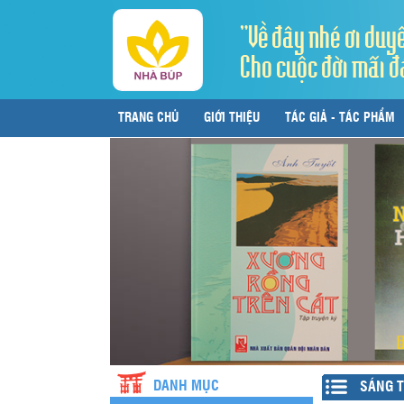
"Về đây nhé ơi duy
Cho cuộc đời mãi đ
TRANG CHỦ
GIỚI THIỆU
TÁC GIẢ - TÁC PHẨM
LIÊN HỆ
DANH MỤC
SÁNG 