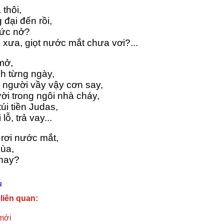
 thôi,
 đại đến rồi,
nức nở?
xưa, giọt nước mắt chưa vơi?...
mở,
nh từng ngày,
 người vầy vậy cơn say,
ời trong ngôi nhà cháy,
úi tiền Judas,
lỗ, trả vay...
rơi nước mắt,
mùa,
 hay?
a
 liên quan:
mới