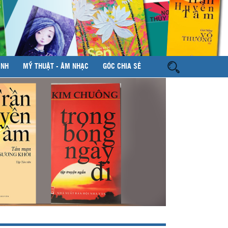
ÌNH
MỸ THUẬT - ÂM NHẠC
GÓC CHIA SẺ