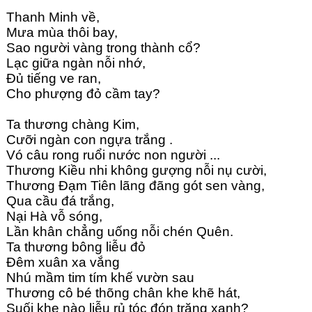
Thanh Minh về,
Mưa mùa thôi bay,
Sao người vàng trong thành cổ?
Lạc giữa ngàn nỗi nhớ,
Đủ tiếng ve ran,
Cho phượng đỏ cầm tay?
Ta thương chàng Kim,
Cưỡi ngàn con ngựa trắng .
Vó câu rong ruổi nước non người ...
Thương Kiều nhi không gượng nỗi nụ cười,
Thương Đạm Tiên lãng đãng gót sen vàng,
Qua cầu đá trắng,
Nại Hà vỗ sóng,
Lần khân chẳng uống nỗi chén Quên.
Ta thương bông liễu đỏ 
Đêm xuân xa vắng 
Nhú mầm tim tím khế vườn sau
Thương cô bé thõng chân khe khẽ hát,
Suối khe nào liễu rủ tóc đón trăng xanh?