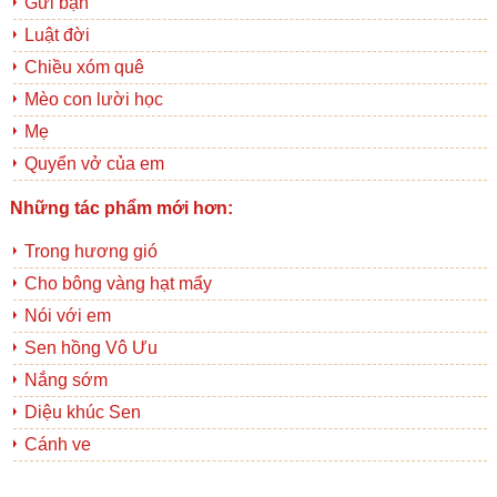
Gửi bạn
Luật đời
Chiều xóm quê
Mèo con lười học
Mẹ
Quyển vở của em
Những tác phẩm mới hơn:
Trong hương gió
Cho bông vàng hạt mẩy
Nói với em
Sen hồng Vô Ưu
Nắng sớm
Diệu khúc Sen
Cánh ve