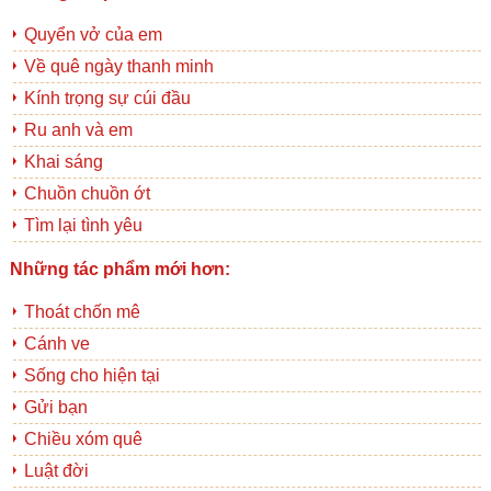
Quyển vở của em
Về quê ngày thanh minh
Kính trọng sự cúi đầu
Ru anh và em
Khai sáng
Chuồn chuồn ớt
Tìm lại tình yêu
Những tác phẩm mới hơn:
Thoát chốn mê
Cánh ve
Sống cho hiện tại
Gửi bạn
Chiều xóm quê
Luật đời