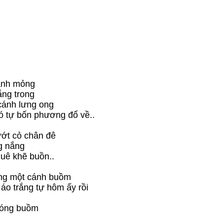
ánh mỏng 
ắng trong
 cánh lưng ong
ó tự bốn phương đổ về.. 
ớt cỏ chân đê
g nắng 
uê khẽ buồn.. 
ng một cánh buồm
áo trắng tự hôm ấy rồi
góng buồm