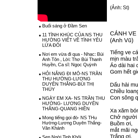
(Ảnh: St)
Buổi sáng ở Đầm Sen
CÁNH VE
11 TÌNH KHÚC CỦA NS THU
(Anh Vũ)
HƯỜNG VIẾT VỀ TÌNH YÊU
LỨA ĐÔI
Tiếng ve c
Nơi em vừa đi qua - Nhạc: Bùi
mịn màu tr
Anh Tôn , Lời: Thơ Bùi Thanh
Huyền, Ca sĩ: Ngọc Quỳnh
Áo dài hai
Gom hết gi
HỎI NẮNG ĐI MÔ-NS TRẦN
THU HƯỜNG-LƯƠNG
DUYÊN THẮNG-BÙI THỊ
Dấu hài mư
THÚY
Chiều loan
Con sông q
NGÀY EM XA- NS TRẦN THU
HƯỜNG- LƯƠNG DUYÊN
THẮNG-QUANG HIỀN
Xa xăm bó
Chở người 
Mong tiếng gọi đò- NS THu
Hường-Lương Duyên Thắng-
Buồm ơi, 
Vân Khánh
mắt mãi n
Trắng ơi, 
Sen Ngời Tinh Khôi