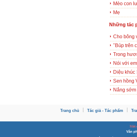
Mèo con l
Mẹ
Những tác 
Cho bông 
"Búp trên 
Trong hươ
Nói với em
Diệu khúc
Sen hồng 
Nắng sớm
Trang chủ
Tác giả - Tác phẩm
Tr
M
ời
Văn ph