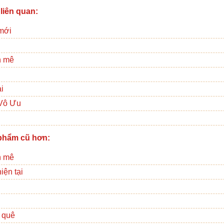
 liên quan:
mới
n mê
ại
Vô Ưu
phẩm cũ hơn:
n mê
iện tại
 quê