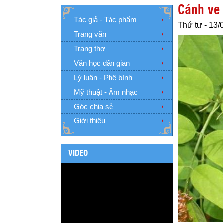
Cánh ve
Tác giả - Tác phẩm
Thứ tư - 13/
Trang văn
Trang thơ
Văn học dân gian
Lý luận - Phê bình
Mỹ thuật - Âm nhạc
Góc chia sẻ
Giới thiệu
VIDEO