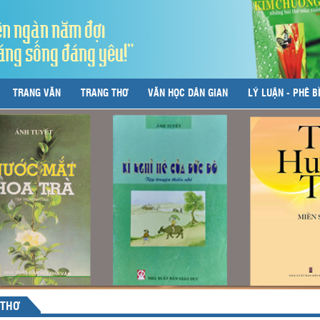
ên ngàn năm đợi
áng sống đáng yêu!"
TRANG VĂN
TRANG THƠ
VĂN HỌC DÂN GIAN
LÝ LUẬN - PHÊ B
 THƠ