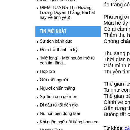
áo trắng có
ĐIỂM TỰA NS Thu Hường
Lương Duyên Thắng( Bài hát
Phượng ơi 
hay về tình yêu)
Mùa hè ấy 
Có ai cầm 
TIN MỚI NHẤT
Thắm thu h
Chòng chàn
Sự tích bánh đúc
Đêm trở thành tri kỷ
Thu sang p
"Mở lòng" - Một nguồn mở từ
Thời gian m
con tim lắng...
Giật mình 
Họp lớp
Thuyền tìn
Gửi một người
Thế gian lỡ
Người chiến thắng
Ta như con 
Thế gian b
Sự tích con dế mèn
Cánh ve ph
Đi đâu từ tối đến giờ
Gần rừng tí
Nụ hôn bên dòng Isar
Buông tất c
Khi ngôn ngữ cất tiếng hoan ca
Từ khóa:
cá