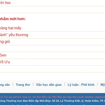
ười học
phẩm mới hơn:
vàng hạt mẩy
cành" yêu thương
ng gió
 Sen
Vô Ưu
ang văn
Trang thơ
Văn học dân gian
Lý luận - Phê bình
Mỹ
 các Tác giả gửi bài
cộng tác
cho Ban
B
iên tập Nhà Búp qua hộp thư email: nhabup.vn@gmai
òng Thường trực Ban Biên tập Nhà Búp: Số 24, Lý Thường Kiệt, Q. Hoàn Kiếm, TP. 