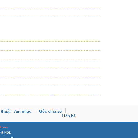
 thuật - Âm nhạc
Góc chia sẻ
Liên hệ
l.com
Hà Nội;