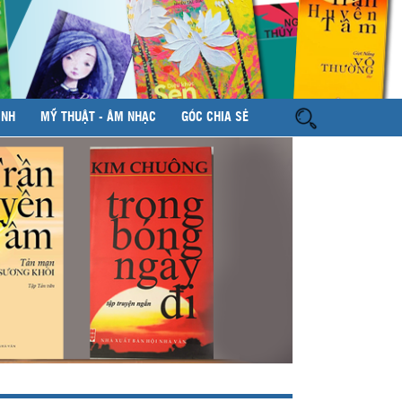
ÌNH
MỸ THUẬT - ÂM NHẠC
GÓC CHIA SẺ