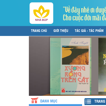
"Về đây nhé ơi duy
Cho cuộc đời mãi đ
TRANG CHỦ
GIỚI THIỆU
TÁC GIẢ - TÁC PHẨM
LIÊN HỆ
DANH MỤC
TRANG