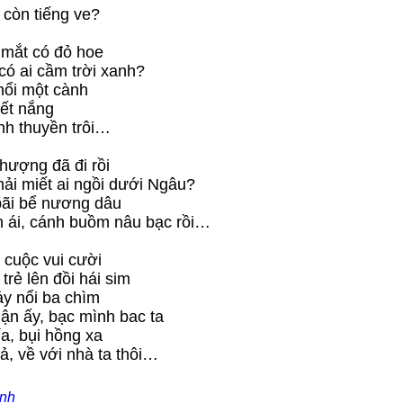
 còn tiếng ve? 
mắt có đỏ hoe
có ai cầm trời xanh? 
nổi một cành
ết nắng
h thuyền trôi… 
hượng đã đi rồi
ải miết ai ngồi dưới Ngâu? 
bãi bể nương dâu
h ái, cánh buồm nâu bạc rồi… 
 cuộc vui cười 
trẻ lên đồi hái sim
ảy nổi ba chìm
ận ấy, bạc mình bac ta
a, bụi hồng xa
ả, về với nhà ta thôi…
nh