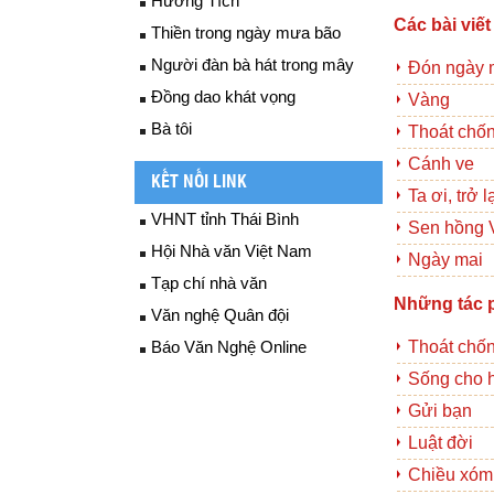
Hương Tích
Các bài viết
Thiền trong ngày mưa bão
Người đàn bà hát trong mây
Đón ngày 
Đồng dao khát vọng
Vàng
Bà tôi
Thoát chố
Cánh ve
KẾT NỐI LINK
Ta ơi, trở l
VHNT tỉnh Thái Bình
Sen hồng 
Hội Nhà văn Việt Nam
Ngày mai
Tạp chí nhà văn
Những tác 
Văn nghệ Quân đội
Báo Văn Nghệ Online
Thoát chố
Sống cho h
Gửi bạn
Luật đời
Chiều xóm