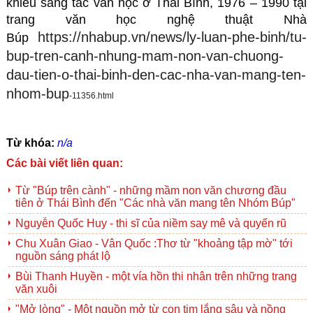
khiếu sáng tác văn học ở Thái Bình, 1976 – 1990 tại 
trang văn học nghệ thuật Nhà 
https://nhabup.vn/news/ly-luan-phe-binh/tu-
Búp 
bup-tren-canh-nhung-mam-non-van-chuong-
dau-tien-o-thai-binh-den-cac-nha-van-mang-ten-
nhom-bup
-11356.html
Từ khóa:
n/a
Các bài viết liên quan:
Từ "Búp trên cành" - những mầm non văn chương đầu
tiên ở Thái Bình đến "Các nhà văn mang tên Nhóm Búp"
Nguyễn Quốc Huy - thi sĩ của niềm say mê và quyến rũ
Chu Xuân Giao - Vân Quốc :Thơ từ "khoảng tập mờ" tới
nguồn sáng phát lộ
Bùi Thanh Huyền - một vía hồn thi nhân trên những trang
văn xuôi
"Mở lòng" - Một nguồn mở từ con tim lắng sâu và nồng