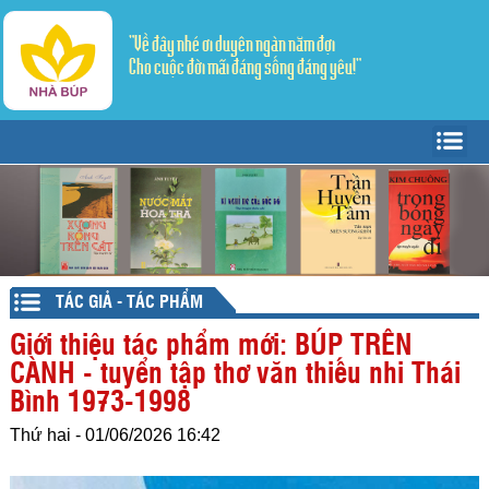
"Về đây nhé ơi duyên ngàn năm đợi
Cho cuộc đời mãi đáng sống đáng yêu!"
Trang Chủ
Giới thiệu
Tác giả - Tác phẩm
Trang văn
▼
TÁC GIẢ - TÁC PHẨM
Trang thơ
Tản Văn
▼
Giới thiệu tác phẩm mới: BÚP TRÊN
CÀNH - tuyển tập thơ văn thiếu nhi Thái
Văn học dân gian
Truyện ngắn
Sáng tác
Bình 1973-1998
Lý luận - Phê bình
Thể ký
Dịch thơ
Thứ hai - 01/06/2026 16:42
Mỹ thuật - Âm nhạc