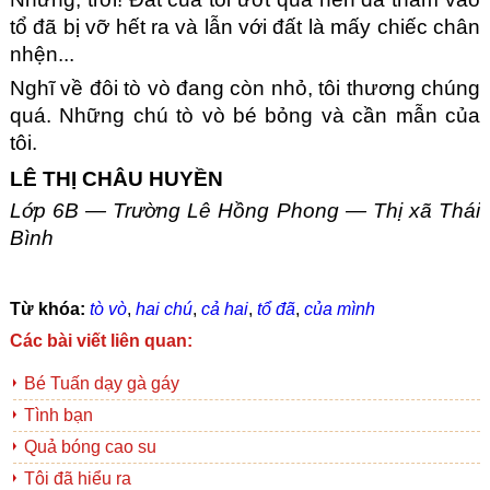
tổ đã bị vỡ hết ra và lẫn với đất là mấy chiếc chân 
nhện...
Nghĩ về đôi tò vò đang còn nhỏ, tôi thương chúng 
quá. Những chú tò vò bé bỏng và cần mẫn của 
tôi.
LÊ THỊ CHÂU HUYỀN
Lớp 6B — Trường Lê Hồng Phong — Thị xã Thái 
Bình
Từ khóa:
tò vò
,
hai chú
,
cả hai
,
tổ đã
,
của mình
Các bài viết liên quan:
Bé Tuấn dạy gà gáy
Tình bạn
Quả bóng cao su
Tôi đã hiểu ra