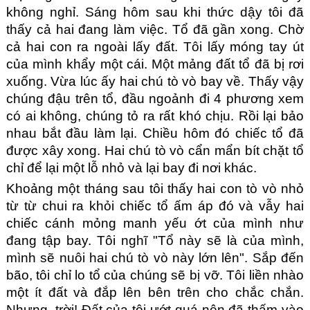
không nghỉ. Sáng hôm sau khi thức dậy tôi đã 
thấy cả hai đang làm việc. Tổ đã gần xong. Chờ 
cả hai con ra ngoài lấy đất. Tôi lấy móng tay út 
của mình khẩy một cái. Một mảng đất tổ đã bị rơi 
xuống. Vừa lúc ấy hai chú tò vò bay về. Thấy vậy 
chúng đậu trên tổ, đầu ngoảnh đi 4 phương xem 
có ai không, chúng tỏ ra rất khó chịu. Rồi lại bảo 
nhau bắt đầu làm lại. Chiều hôm đó chiếc tổ đã 
được xây xong. Hai chú tò vò cẩn mẩn bít chặt tổ 
chỉ để lại một lỗ nhỏ và lại bay đi nơi khác.
Khoảng một tháng sau tôi thấy hai con tò vò nhỏ 
từ từ chui ra khỏi chiếc tổ ấm áp đó và vẫy hai 
chiếc cánh mỏng manh yếu ớt của mình như 
đang tập bay. Tôi nghĩ "Tổ này sẽ là của mình, 
mình sẽ nuôi hai chú tò vò này lớn lên". Sắp đến 
bão, tôi chỉ lo tổ của chúng sẽ bị vỡ. Tôi liền nhào 
một ít đất và đắp lên bên trên cho chắc chắn. 
Nhưng, trời! Đất của tôi ướt quá nên đã thấm vào 