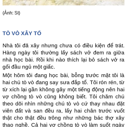
(Ảnh: St)
TÒ VÒ XÂY TỔ
Nhà tôi đã xây nhưng chưa có điều kiện để trát. 
Hàng ngày tôi thường lấy sách vở đem ra giữa 
nhà học bài. Rồi khi nào thích lại bỏ sách vở ra 
gối đầu ngủ một giấc.
Một hôm tôi đang học bài, bỗng trước mặt tôi là 
hai chú tò vò đang say sưa đắp tổ. Tôi rón rén, từ 
từ xích lại gần không gây một tiếng động nên hai 
vợ chồng tò vò cũng không biết. Tôi chăm chú 
theo dõi nhìn những chú tò vò cứ thay nhau đặt 
viên đất và san đều ra, lấy hai chân trước vuốt 
thật cho thật đều trông như những bác thợ xây 
thạo nghề. Cả hai vợ chồng tò vò làm suốt ngày 