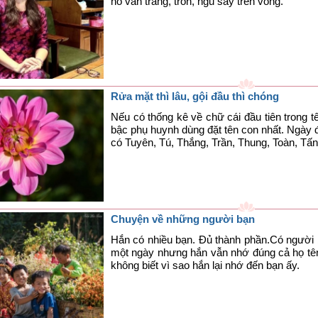
nó vẫn trắng, tròn, ngủ say trên võng.
Rửa mặt thì lâu, gội đầu thì chóng
Nếu có thống kê về chữ cái đầu tiên trong t
bậc phụ huynh dùng đặt tên con nhất. Ngày 
có Tuyên, Tú, Thắng, Trần, Thung, Toàn, Tấn
Chuyện về những người bạn
Hắn có nhiều bạn. Đủ thành phần.Có người b
một ngày nhưng hắn vẫn nhớ đúng cả họ tên 
không biết vì sao hắn lại nhớ đến bạn ấy.