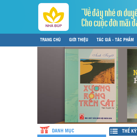
"Về đây nhé ơi duy
Cho cuộc đời mãi đ
TRANG CHỦ
GIỚI THIỆU
TÁC GIẢ - TÁC PHẨM
LIÊN HỆ
DANH MỤC
THỂ KÝ