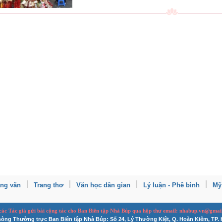
ang văn
Trang thơ
Văn học dân gian
Lý luận - Phê bình
Mỹ
 các Tác giả gửi bài
cộng tác
cho Ban
B
iên tập Nhà Búp qua hộp thư email: nhabup.vn@gmai
òng Thường trực Ban Biên tập Nhà Búp: Số 24, Lý Thường Kiệt, Q. Hoàn Kiếm, TP. 