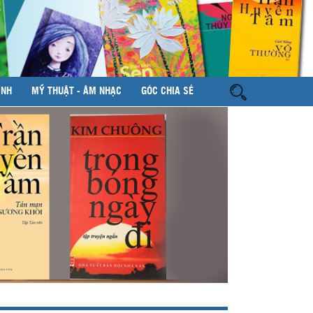
ÌNH
MỸ THUẬT - ÂM NHẠC
GÓC CHIA SẺ