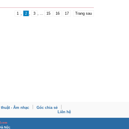
1
,
2
,
3
, ...
15
16
17
Trang sau
 thuật - Âm nhạc
Góc chia sẻ
Liên hệ
l.com
Hà Nội;