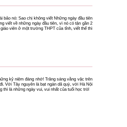
ái bảo nó: Sao chị không viết Những ngày đầu tiên
g viết về những ngày đầu tiên, vì nó có tận gần 2
iáo viên ở một trường THPT của tỉnh, viết thế thì
những kỷ niệm đáng nhớ! Trăng sáng vằng vặc trên
ối đi. Với Tây nguyên là bạt ngàn dã quỳ, với Hà Nội
 thì là những ngày vui, vui nhất của tuổi học trò!