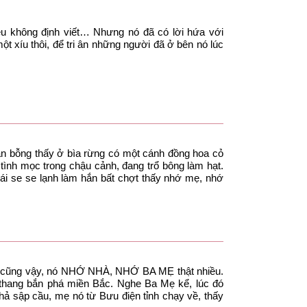
ều không định viết… Nhưng nó đã có lời hứa với
ột xíu thôi, để tri ân những người đã ở bên nó lúc
hắn bỗng thấy ở bìa rừng có một cánh đồng hoa cỏ
ô tình mọc trong chậu cảnh, đang trổ bông làm hạt.
ái se se lạnh làm hắn bất chợt thấy nhớ mẹ, nhớ
ào cũng vậy, nó NHỚ NHÀ, NHỚ BA MẸ thật nhiều.
 thang bắn phá miền Bắc. Nghe Ba Mẹ kể, lúc đó
ả sập cầu, mẹ nó từ Bưu điện tỉnh chạy về, thấy