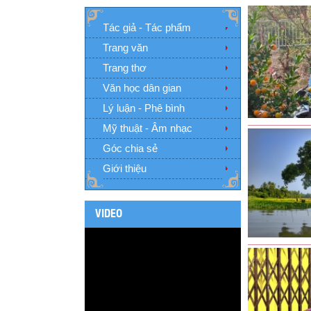
Tác giả - Tác phẩm
Trang văn
Trang thơ
Văn học dân gian
Lý luận - Phê bình
Mỹ thuật - Âm nhạc
Góc chia sẻ
Giới thiệu
VIDEO