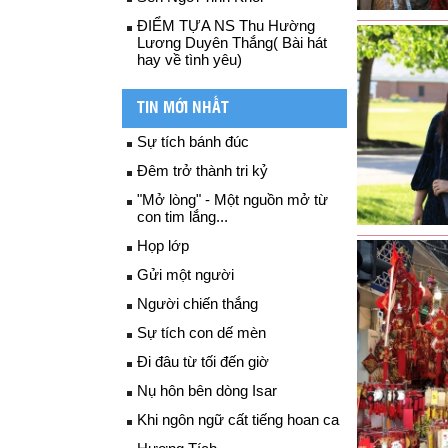
ĐIỂM TỰA NS Thu Hường
Lương Duyên Thắng( Bài hát
hay về tình yêu)
TIN MỚI NHẤT
Sự tích bánh đúc
Đêm trở thành tri kỷ
"Mở lòng" - Một nguồn mở từ
con tim lắng...
Họp lớp
Gửi một người
Người chiến thắng
Sự tích con dế mèn
Đi đâu từ tối đến giờ
Nụ hôn bên dòng Isar
Khi ngôn ngữ cất tiếng hoan ca