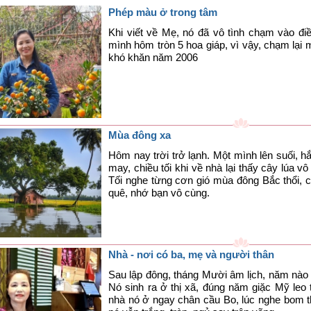
Phép màu ở trong tâm
Khi viết về Mẹ, nó đã vô tình chạm vào đi
mình hôm tròn 5 hoa giáp, vì vậy, chạm lại m
khó khăn năm 2006
Mùa đông xa
Hôm nay trời trở lạnh. Một mình lên suối, 
may, chiều tối khi về nhà lại thấy cây lúa v
Tối nghe từng cơn gió mùa đông Bắc thổi, c
quê, nhớ bạn vô cùng.
Nhà - nơi có ba, mẹ và người thân
​Sau lập đông, tháng Mười âm lịch, năm n
Nó sinh ra ở thị xã, đúng năm giặc Mỹ leo
nhà nó ở ngay chân cầu Bo, lúc nghe bom th