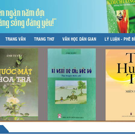
ên ngàn năm đợi
áng sống đáng yêu!"
TRANG VĂN
TRANG THƠ
VĂN HỌC DÂN GIAN
LÝ LUẬN - PHÊ B