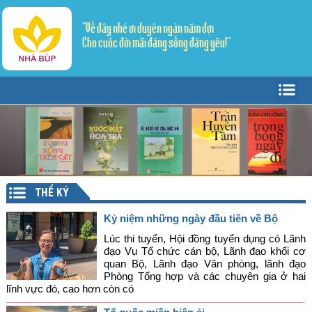
"Về đây nhé ơi duyên ngàn năm đợi
Cho cuộc đời mãi đáng sống đáng yêu!"
Trang Chủ
Giới thiệu
Tác giả - Tác phẩm
Trang văn
▼
THỂ KÝ
Trang thơ
Tản Văn
▼
Kỷ niệm những ngày đầu tiên về Bộ
Văn học dân gian
Truyện ngắn
Sáng tác
Lúc thi tuyển, Hội đồng tuyển dụng có Lãnh
đạo Vụ Tổ chức cán bộ, Lãnh đạo khối cơ
quan Bộ, Lãnh đạo Văn phòng, lãnh đạo
Lý luận - Phê bình
Thể ký
Dịch thơ
Phòng Tổng hợp và các chuyên gia ở hai
lĩnh vực đó, cao hơn còn có
Mỹ thuật - Âm nhạc