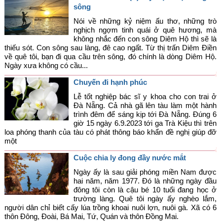
sông
Nói về những kỷ niệm ấu thơ, những trò
nghịch ngợm tinh quái ở quê hương, mà
không nhắc đến con sông Diêm Hộ thì sẽ là
thiếu sót. Con sông sau làng, đê cao ngất. Từ thị trấn Diêm Điền
về quê tôi, bạn đi qua cầu trên sông, đó chính là dòng Diêm Hộ.
Ngày xưa không có cầu...
Chuyến đi hạnh phúc
Lễ tốt nghiệp bác sĩ y khoa cho con trai ở
Đà Nẵng. Cả nhà gã lên tàu làm một hành
trình đêm để sáng kịp tới Đà Nẵng. Đúng 6
giờ 15 ngày 6.9.2023 tới ga Trà Kiệu thì trên
loa phóng thanh của tàu có phát thông báo khẩn đề nghị giúp đỡ
một
Cuộc chia ly đong đầy nước mắt
Ngày ấy là sau giải phóng miền Nam được
hai năm, năm 1977. Đó là những ngày đầu
đông tôi còn là cậu bé 10 tuổi đang học ở
trường làng. Quê tôi ngày ấy nghèo lắm,
người dân chỉ biết cấy lúa trồng khoai nuôi lợn, nuôi gà. Xã có 6
thôn Đông, Đoài, Bá Mai, Tứ, Quán và thôn Đồng Mai.