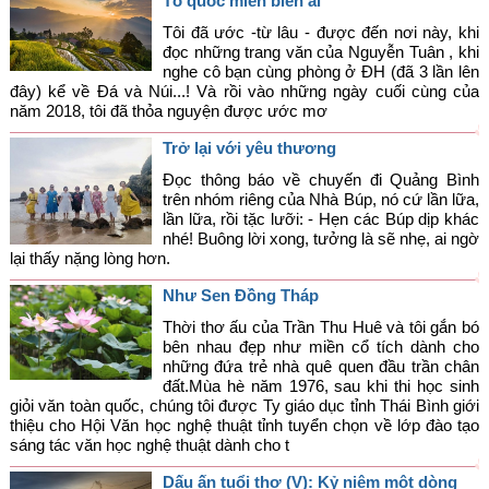
Tổ quốc miền biên ải
Góc chia sẻ
Tôi đã ước -từ lâu - được đến nơi này, khi
đọc những trang văn của Nguyễn Tuân , khi
Liên hệ
nghe cô bạn cùng phòng ở ĐH (đã 3 lần lên
đây) kể về Đá và Núi...! Và rồi vào những ngày cuối cùng của
Tìm kiếm
năm 2018, tôi đã thỏa nguyện được ước mơ
Trở lại với yêu thương
Đọc thông báo về chuyến đi Quảng Bình
trên nhóm riêng của Nhà Búp, nó cứ lần lữa,
lần lữa, rồi tặc lưỡi: - Hẹn các Búp dịp khác
nhé! Buông lời xong, tưởng là sẽ nhẹ, ai ngờ
lại thấy nặng lòng hơn.
Như Sen Đồng Tháp
Thời thơ ấu của Trần Thu Huê và tôi gắn bó
bên nhau đẹp như miền cổ tích dành cho
những đứa trẻ nhà quê quen đầu trần chân
đất.Mùa hè năm 1976, sau khi thi học sinh
giỏi văn toàn quốc, chúng tôi được Ty giáo dục tỉnh Thái Bình giới
thiệu cho Hội Văn học nghệ thuật tỉnh tuyển chọn về lớp đào tạo
sáng tác văn học nghệ thuật dành cho t
Dấu ấn tuổi thơ (V): Kỷ niệm một dòng