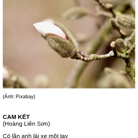
Góc chia sẻ
Liên hệ
Tìm kiếm
(Ảnh: Pixabay)
CAM KẾT
(Hoàng Liên Sơn)
Có lần anh lái xe một tay