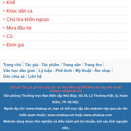
Khế
Khúc dân ca
Chú lừa khôn ngoan
Mưa đầu hè
Cũ
Định giá
Trang chủ
Tác giả - Tác phẩm
Trang văn
Trang thơ
Văn học dân gian
Lý luận - Phê bình
Mỹ thuật - Âm nhạc
Góc chia sẻ
Liên hệ
M
ời các Tác giả gửi bài
cộng tác
cho Ban
B
iên tập Nhà Búp qua hộp thư email:
nhabup.vn@gmail.com
Văn phòng Thường trực Ban Biên tập Nhà Búp: Số 24, Lý Thường Kiệt, Q. Hoàn
Kiếm, TP. Hà Nội;
Ngoài địa chỉ: www.nhabup.vn, bạn có thể truy cập vào website này qua các tên
miền quen thuộc: www.nhabup.net hoặc www.nhabup.com
Website đang được thử nghiệm và điều hành phi lợi nhuận, bởi các tình nguyện
viên.